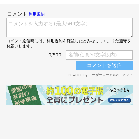
ーーキラキラというのは、具体的になんなのでしょうか？ 異常
なのでしょうか…？
獣医師：
「おしっこがキラキラしているのは、
尿石症
が疑われます。結晶
がキラキラのもとなのです。
尿石症とは、
おしっこの濃度が高まるなどの理由で尿中の成分が
結晶化し、腎臓から尿道につながる尿路に結石ができる病気の総
称
です。キラキラしているほかにも、血が混じっていたり、トイ
レに長時間いるようになったりなどの異変が見られることもあり
ます。
猫には尿石症が多く見られます。
放置しておくと結晶が石の塊に
なり手術が必要になったり、尿道に詰まっておしっこがでなくな