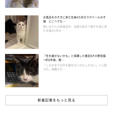
お風呂をのぞきに来た生後4カ月のラグドールの子
猫 どこへでも …
飼い主さんの長風呂中、浴室の前まで様子を見に来
た生後4カ月の …
getty
病気は早期発見・早期治療が大切です。もしも愛猫のおしっこに
「冬を越せないかも」と保護した推定8才の野良猫
気になる点が見つかったら、放置せずに動物病院を受診しましょ
→約5年後、腕 …
う！
「このままでは冬を越せないかもしれない」と心配
され、保護され …
（監修：いぬのきもち・ねこのきもち獣医師相談室 担当獣医
新着記事をもっと見る
師）
取材・文／柴田おまめ