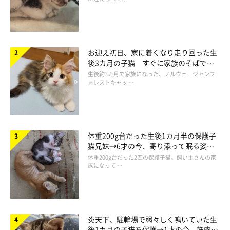
お迎え初日、家に着くなり走り回った生
猫のおしっこがキラキラしているときの飼い
後3カ月の子猫 すぐに家族のそばで落
ち着く姿に「迎えてよかった」
主さんの対応は？
生後約3カ月で家族になった、ノルウェージャンフ
ォレストキャッ …
体重200g台だった生後1カ月半の保護子
猫兄妹→6才の今、寄り添って眠る姿に
ほっこり！
体重200g台だった2匹の保護子猫。飼い主さんの家
族になって …
炎天下、駐輪場で弱々しく鳴いていた生
後1カ月の子猫を保護→1才の今、筋肉質