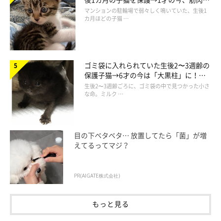
でツンデレなコに成長
マンションの駐輪場で弱々しく鳴いていた、生後1
getty
カ月ほどの子猫 …
ーー愛猫のおしっこがキラキラしているとき、飼い主さんはどの
ような対応をするのがいいでしょうか？
ゴミ袋に入れられていた生後2〜3週齢の
保護子猫→6才の今は「大黒柱」に！
美しい黒猫に成長した姿にグッとくる
生後2〜3週齢ごろに、ゴミ袋の中で見つかった小さ
な命。ミルク …
獣医師：
「まず、動物病院に行って状態を伝えてください。そして
尿検査
をして、尿石症かどうか判断
します。治療としては
結晶ができな
目の下ベタベタ… 放置してたら「菌」が増
いような専用の食事に変えたり、膀胱炎の治療
をすることになる
えてるってマジ？
でしょう。
PR(AIGATE株式会社)
飼い主さんは、キラキラ以外にもふだんから下記のことをチェッ
クしてみてください。
もっと見る