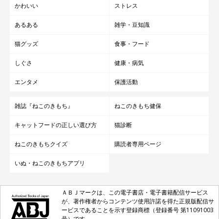
かわいい
ストレス
あるある
雑学・豆知識
猫グッズ
食事・フード
しぐさ
健康・病気
エンタメ
保護活動
雑誌『ねこのきもち』
ねこのきもち健保
キャットフードの正しい選び方
猫診断
ねこのきもちクイズ
購読者専用ページ
いぬ・ねこのきもちアプリ
ＡＢＪマークは、この電子書店・電子書籍配信サービス
が、著作権者からコンテンツ使用許諾を得た正規版配信サ
ービスであることを示す登録商標（登録番号 第11091003
号）です。