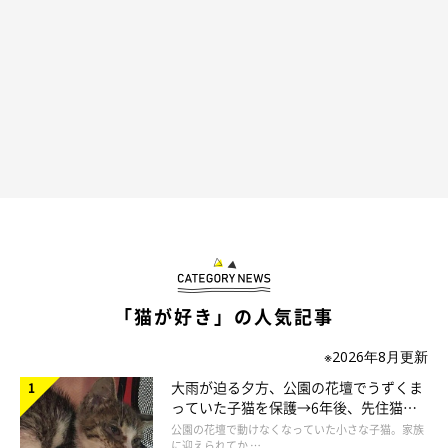
り、死んでしまう
ことがあります」
ーー命の危険もある病気なのですね。飼い主さんはおしっこのキ
ラキラを見逃さないようにしたいですね。
「猫が好き」の人気記事
※2026年8月更新
大雨が迫る夕方、公園の花壇でうずくま
っていた子猫を保護→6年後、先住猫
と“姉妹”のような関係に
公園の花壇で動けなくなっていた小さな子猫。家族
に迎えられてか …