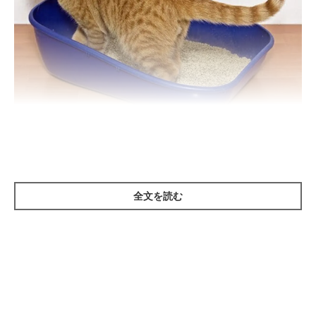
getty
ーー愛猫がおしっこしたのを確認すると、「キラキラしていた」
ということがあるようです。どのような状態なのでしょうか？
全文を読む
ねこのきもち獣医師相談室の獣医師（以下、獣医師）：
「おしっこがキラキラしているという場合、
細かいグリッターの
キラキラに似ている
かと思いますね。ペットシーツの上だと、
黄
色いおしっこの中に透明のキラキラが薄く見え
ます。トイレの砂