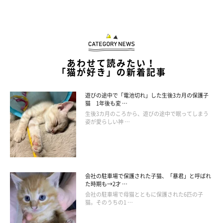
おしっこの1回量
回数にもいつもと変化がないか
おしっこの状態はいつもと同じかどうか
あわせて読みたい！
「猫が好き」の新着記事
また、年齢があがると、腎臓病などで尿量が増えていくことがあ
遊びの途中で「電池切れ」した生後3カ月の保護子
ります。その際にも、愛猫のおしっこを日々観察することは、病
猫 1年後も変 …
気を発見する役立つ情報になります」
生後3カ月のころから、遊びの途中で眠ってしまう
姿が愛らしい神 …
会社の駐車場で保護された子猫、「暴君」と呼ばれ
た時期も→2才 …
会社の駐車場で母猫とともに保護された6匹の子
猫。そのうちの1 …