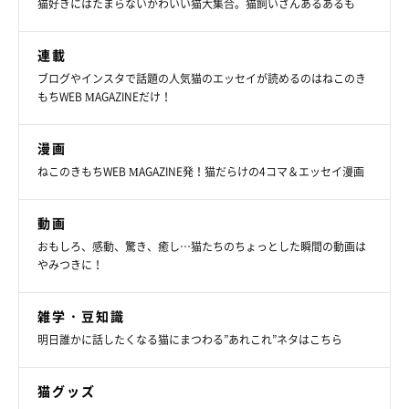
猫好きにはたまらないかわいい猫大集合。猫飼いさんあるあるも
連載
ブログやインスタで話題の人気猫のエッセイが読めるのはねこのき
もちWEB MAGAZINEだけ！
漫画
ねこのきもちWEB MAGAZINE発！猫だらけの4コマ＆エッセイ漫画
動画
おもしろ、感動、驚き、癒し…猫たちのちょっとした瞬間の動画は
やみつきに！
雑学・豆知識
明日誰かに話したくなる猫にまつわる”あれこれ”ネタはこちら
猫グッズ