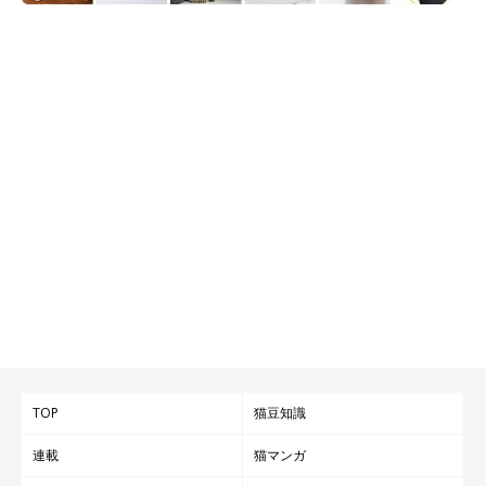
ネッコレスリング パール ねこリング
Catton
Catton担当者：
TOP
猫豆知識
「『ネッコレス』は、地元の経営者友人がオヤジギャグとしてひ
連載
猫マンガ
らめいたことから名付けました。かわいいネーミング同様、