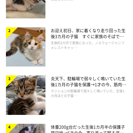
お迎え初日、家に着くなり走り回った生
後3カ月の子猫 すぐに家族のそばで落
ち着く姿に「迎えてよかった」
生後約3カ月で家族になった、ノルウェージャンフ
ォレストキャッ …
炎天下、駐輪場で弱々しく鳴いていた生
後1カ月の子猫を保護→1才の今、筋肉質
でツンデレなコに成長
マンションの駐輪場で弱々しく鳴いていた、生後1
カ月ほどの子猫 …
Catton
Catton担当者：
「ジュエリー工場に『ジョートフルステーション』が併設されて
体重200g台だった生後1カ月半の保護子
いるのは、日本初の取り組みです。猫助けの活動には資金が必要
猫兄妹→6才の今、寄り添って眠る姿に