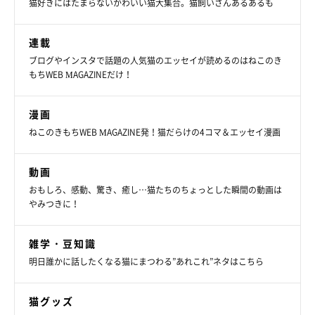
猫好きにはたまらないかわいい猫大集合。猫飼いさんあるあるも
連載
ブログやインスタで話題の人気猫のエッセイが読めるのはねこのき
もちWEB MAGAZINEだけ！
漫画
Catton
ねこのきもちWEB MAGAZINE発！猫だらけの4コマ＆エッセイ漫画
猫を愛する家族としていつもそばに感じられるジュエリー、猫を
動画
飼うことができないけれど猫が大好きな人に身に着けてもらいた
おもしろ、感動、驚き、癒し…猫たちのちょっとした瞬間の動画は
いジュエリー、1匹でも多くの保護猫を救いたいと願っている方
やみつきに！
へのジュエリーなど、
「猫への愛」をテーマにしたジュエリー
を
展開。
雑学・豆知識
明日誰かに話したくなる猫にまつわる”あれこれ”ネタはこちら
猫グッズ