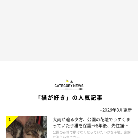
Catton
Cattonは、ジュエリー工場としては日本初だという
「保護猫譲渡
ステーション」
を店内に併設しており、お店を訪れた猫好きな人
がいつでも保護猫たちとふれあえる環境を整えています。
「猫が好き」の人気記事
そして、保護猫たちが新しい家族と出会うことができるように
※2026年8月更新
と、猫のお世話と情報発信、譲渡会を開催するなどの活動を行な
大雨が迫る夕方、公園の花壇でうずくま
っていた子猫を保護→6年後、先住猫
っているのだそう。
と“姉妹”のような関係に
公園の花壇で動けなくなっていた小さな子猫。家族
に迎えられてか …