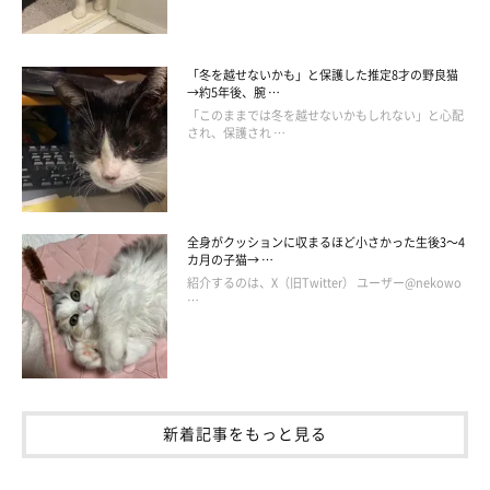
「冬を越せないかも」と保護した推定8才の野良猫
→約5年後、腕 …
「このままでは冬を越せないかもしれない」と心配
され、保護され …
猫の幸せを願って作られたジュエリーを制
全身がクッションに収まるほど小さかった生後3～4
作・販売
カ月の子猫→ …
紹介するのは、X（旧Twitter） ユーザー@nekowo
…
新着記事をもっと見る