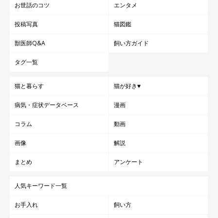
Cattonがみなさまに愛されるブランドであることを願っていま
お世話のコツ
エンタメ
す」
投稿写真
猫図鑑
獣医師Q&A
飼い方ガイド
タグ一覧
猫と暮らす
猫が好き♥
病気・症状データベース
漫画
コラム
動画
画像
解説
まとめ
アンケート
人気キーワード一覧
お手入れ
飼い方