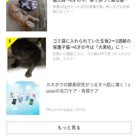
で、連携して行なっている愛護団体さんも資金繰りが大変苦しい
ほっこり！
体重200g台だった2匹の保護子猫。飼い主さんの家
族になって …
のが現状です。
そんななか、社会貢献として会社全体で取り組めることはないか
と、
収益の一部を保護活動に充てると決めてCattonを立ち上げ
ゴミ袋に入れられていた生後2〜3週齢の
保護子猫→6才の今は「大黒柱」に！
ました」
美しい黒猫に成長した姿にグッとくる
生後2〜3週齢ごろに、ゴミ袋の中で見つかった小さ
な命。ミルク …
カネボウの酵素研究がつるすべ肌に導く！s
uisaiの毛穴ケア・角質ケア
PR(カネボウ化粧品｜VOCE)
もっと見る