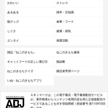
かわいい
ストレス
あるある
雑学・豆知識
ヘキサゴン 六角形 ネッコレス
猫グッズ
食事・フード
Catton
しぐさ
健康・病気
猫の殺処分のない世の中を目指して、楽しい猫助けの輪を広げて
エンタメ
保護活動
いこうと独自の保護猫活動に取り組むCatton。Cattonのジュエリ
雑誌『ねこのきもち』
ねこのきもち健保
ーをきっかけに、保護猫について改めて考える人もいることでし
ょう。
キャットフードの正しい選び方
猫診断
ねこのきもちクイズ
購読者専用ページ
Cattonの保護猫活動の様子や、素敵なジュエリーについては、
公
式サイト
や
Instagram
でチェックしてみてくださいね。
いぬ・ねこのきもちアプリ
ＡＢＪマークは、この電子書店・電子書籍配信サービス
が、著作権者からコンテンツ使用許諾を得た正規版配信サ
Catton公式サイト
ービスであることを示す登録商標（登録番号 第11091003
号）です。