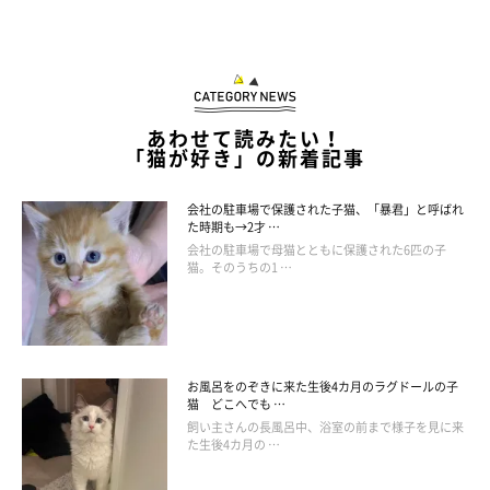
Catton
あわせて読みたい！
Catton担当者：
「猫が好き」の新着記事
「シェルターとしての役目であれば、ジュエリー工場に限らずど
んな小さな事業所でも可能です。このような会社が増え、家族の
会社の駐車場で保護された子猫、「暴君」と呼ばれ
た時期も→2才 …
いない保護猫がいなくなることが夢の一つです」
会社の駐車場で母猫とともに保護された6匹の子
猫。そのうちの1 …
お風呂をのぞきに来た生後4カ月のラグドールの子
猫 どこへでも …
飼い主さんの長風呂中、浴室の前まで様子を見に来
た生後4カ月の …