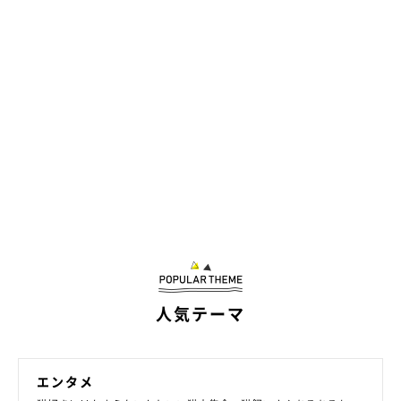
Catton
収益の一部を猫助けの費用に充てているというCattonのジュエリ
ーは、デザインから製造までを自社工房で一貫して行なっていま
す。職人の手によってひとつひとつ丁寧作られたジュエリーに
は、猫の幸せを願う思いが込められています。
人気テーマ
エンタメ