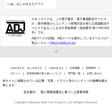
いぬ・ねこのきもちアプリ
ＡＢＪマークは、この電子書店・電子書籍配信サービス
が、著作権者からコンテンツ使用許諾を得た正規版配信サ
ービスであることを示す登録商標（登録番号 第11091003
号）です。
ABJマークの詳細、ABJマークを掲示しているサービスの一
覧はこちら→
https://aebs.or.jp/
いぬのきもち・ねこのきもち
いぬのきもち
広告掲載
利用規約
ポリシー
利用者情報の取り扱いについて
専門家一覧
お問い合わせ
本サイトに掲載されている記事・写真・イラスト等のコンテンツの無断転載を
禁じます。
会社案内
個人情報保護法に基づく公表事項等
Copyright © Benesse Style Care Group Co.,Ltd. All Rights Reserved.