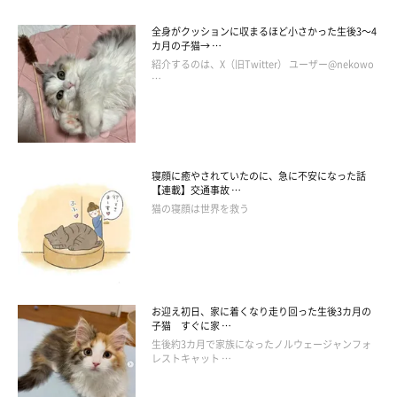
全身がクッションに収まるほど小さかった生後3～4
カ月の子猫→ …
紹介するのは、X（旧Twitter） ユーザー@nekowo
…
寝顔に癒やされていたのに、急に不安になった話
【連載】交通事故 …
猫の寝顔は世界を救う
お迎え初日、家に着くなり走り回った生後3カ月の
子猫 すぐに家 …
生後約3カ月で家族になったノルウェージャンフォ
レストキャット …