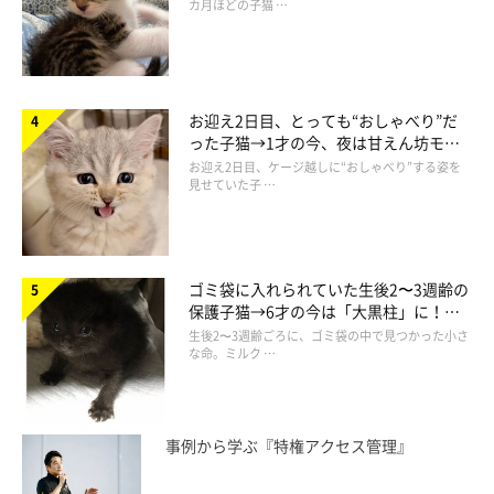
カ月ほどの子猫 …
お迎え2日目、とっても“おしゃべり”だ
った子猫→1才の今、夜は甘えん坊モー
ドになるコに成長！
お迎え2日目、ケージ越しに“おしゃべり”する姿を
見せていた子 …
ゴミ袋に入れられていた生後2〜3週齢の
保護子猫→6才の今は「大黒柱」に！
美しい黒猫に成長した姿にグッとくる
生後2〜3週齢ごろに、ゴミ袋の中で見つかった小さ
な命。ミルク …
事例から学ぶ『特権アクセス管理』