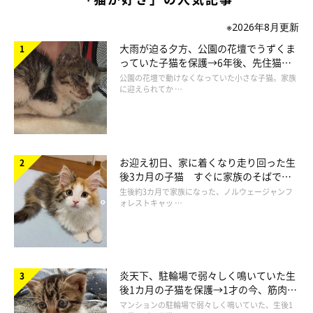
※2026年8月更新
大雨が迫る夕方、公園の花壇でうずくま
っていた子猫を保護→6年後、先住猫
と“姉妹”のような関係に
公園の花壇で動けなくなっていた小さな子猫。家族
に迎えられてか …
お迎え初日、家に着くなり走り回った生
後3カ月の子猫 すぐに家族のそばで落
ち着く姿に「迎えてよかった」
生後約3カ月で家族になった、ノルウェージャンフ
ォレストキャッ …
炎天下、駐輪場で弱々しく鳴いていた生
後1カ月の子猫を保護→1才の今、筋肉質
でツンデレなコに成長
マンションの駐輪場で弱々しく鳴いていた、生後1