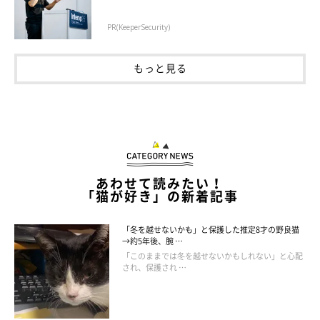
PR(KeeperSecurity)
もっと見る
あわせて読みたい！
「猫が好き」の新着記事
「冬を越せないかも」と保護した推定8才の野良猫
→約5年後、腕 …
「このままでは冬を越せないかもしれない」と心配
され、保護され …