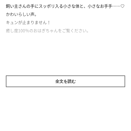
飼い主さんの手にスッポリ入る小さな体と、小さなお手手……♡
かわいらしい声。
キュンが止まりません！
癒し度100％のおはぎちゃんをご覧ください。
全文を読む
参照／YouTube（子猫のミルク飲み - Bottle Feeding Kitten -）