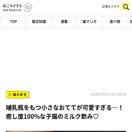
記事をさがす
TOP
猫豆知識
連載
猫マンガ
食べ物
猫が好き
2020/11/02
UP DATE
哺乳瓶をもつ小さなおててが可愛すぎる…！
癒し度100%な子猫のミルク飲み♡