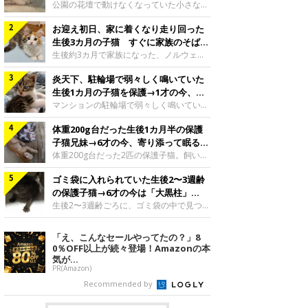
と“姉妹”のような関係に
公園の花壇で動けなくなっていた小さな子
猫。家族に迎えられてから6年、先住猫と
お迎え初日、家に着くなり走り回った
の間には深い絆が育まれていました。保護
当時のティダちゃん。
生後3カ月の子猫 すぐに家族のそばで
@muumuu62197189紹介するのは、
落ち着く姿に「迎えてよかった」
生後約3カ月で家族になった、ノルウェー
X（旧Twitter）ユーザー
ジャンフォレストキャットの子猫。お迎え
@muumuu62197189さんの愛猫・ティダ
炎天下、駐輪場で弱々しく鳴いていた
翌日には、すでに家でくつろぐ様子を見せ
ちゃん（取材時6才）の成長記録です。こ
ていました。お迎え翌日、ベッドでうとう
生後1カ月の子猫を保護→1才の今、筋
ちらは、生後3カ月ごろのティダちゃん。
とするむうちゃんお迎え翌日のむうちゃ
肉質でツンデレなコに成長
マンションの駐輪場で弱々しく鳴いてい
飼い主さんが出会ったのは、夜から大雨に
ん。@umimugi0304紹介するのは、
た、生後1カ月ほどの子猫。家族に迎えら
なると予報されていた日の夕方でした。花
Instagramユーザー@umimugi0304さんの
体重200g台だった生後1カ月半の保護
れてから1年、体も行動も大きく成長しま
壇で動けずにいた子猫保護したばかりのテ
愛猫・むうちゃん（撮影時、生後約3カ月
した。炎天下の駐輪場で鳴いていた小さな
子猫兄妹→6才の今、寄り添って眠る姿
ィダちゃん。@muumuu62197189飼い主
／ノルウェージャンフォレストキャッ
子猫保護当時のモモちゃん。@Kingponzu
にほっこり！
体重200g台だった2匹の保護子猫。飼い主
さんは、公園の
ト）。こちらは、お迎え翌日に撮影された
紹介するのは、X（旧Twitter）ユーザー
さんの家族になってから6年、ともに成長
一枚。ゴハンをお腹いっぱい食べたむうち
@Kingponzuさんの愛猫・モモちゃん（取
ゴミ袋に入れられていた生後2〜3週齢
するなかで、2匹の関係にも少しずつ変化
ゃんは眠くなり、飼い主さん夫婦のベッド
材時1才）の成長記録です。こちらは、モ
が見られました。家族になったばかりの小
の保護子猫→6才の今は「大黒柱」
でうとうとし始めたのだとか。飼い主さ
モちゃんが生後1カ月ごろに撮影された一
さな兄妹猫（写真上から）妹猫・てんちゃ
に！ 美しい黒猫に成長した姿にグッ
生後2〜3週齢ごろに、ゴミ袋の中で見つか
枚。飼い主さんの自宅マンションの駐輪場
ん、兄猫・ラムくん。@ten_ramu紹介す
った小さな命。ミルクから育てられたその
とくる
で鳴いていたところを保護された当時の姿
るのは、X（旧Twitter）ユーザー
子猫は今、家族に欠かせない存在へと成長
「え、こんなセールやってたの？」8
です。子猫時代のモモちゃん。
@ten_ramuさんの愛猫・ラムくんとてん
しました。ゴミ袋の中で見つかった、ミニ
0％OFF以上が続々登場！Amazonの本
@Kingponzuその日は気温が35℃を
ちゃん（ともに取材時6才）の成長記録で
モグラのような子猫よちよち歩きをしてい
気が...
す。この写真は、お迎えして間もない生後
たころの、生後2〜3週齢ごろのドンちゃ
PR(Amazon)
1カ月半ごろの2匹。当時、ラムくんは260
ん。@doddou_1今回紹介するのは、
Recommended by
グラム、てんちゃんは209グラムと、どち
X（旧Twitter）ユーザー@doddou_1さん
らもとても小さな体でした。2匹
の愛猫・ドンちゃん（取材時、推定6才／