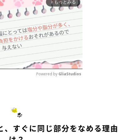
もっとみる
arrow_forward_ios
Powered by 
GliaStudios
M
u
t
e
と、すぐに同じ部分をなめる理由
は？