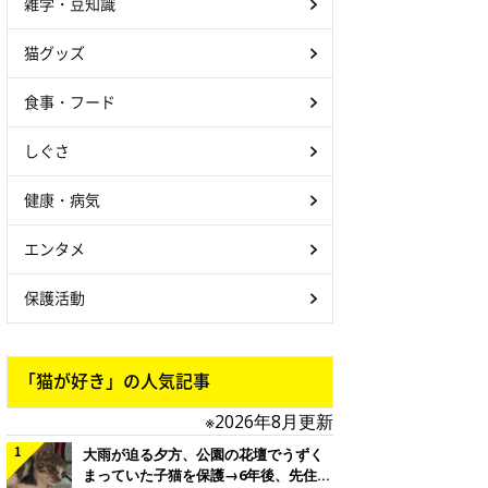
雑学・豆知識
猫グッズ
食事・フード
しぐさ
健康・病気
エンタメ
保護活動
「猫が好き」の人気記事
※2026年8月更新
大雨が迫る夕方、公園の花壇でうずく
まっていた子猫を保護→6年後、先住猫