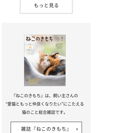
本名：ドミトリー・ドンスコイ）。ドンち
もっと見る
ゃんは、保護猫でした。ドンちゃんが見つ
かったのは、飼い主さんの姉の勤め先の敷
地内でした。ゴミ袋に入れられている
『ねこのきもち』は、飼い主さんの
“愛猫ともっと仲良くなりたい”にこたえる
猫のこと総合雑誌です。
雑誌『ねこのきもち』