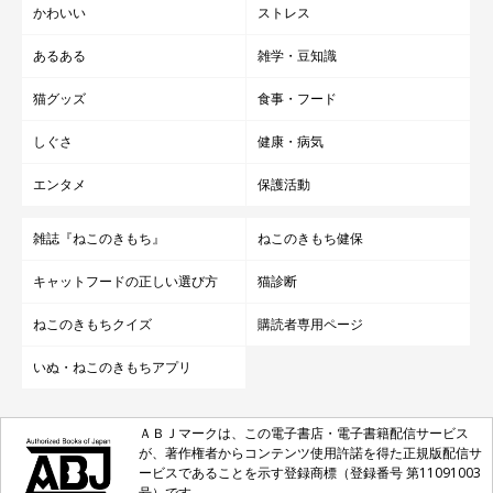
かわいい
ストレス
あるある
雑学・豆知識
猫グッズ
食事・フード
しぐさ
健康・病気
エンタメ
保護活動
雑誌『ねこのきもち』
ねこのきもち健保
キャットフードの正しい選び方
猫診断
ねこのきもちクイズ
購読者専用ページ
いぬ・ねこのきもちアプリ
ＡＢＪマークは、この電子書店・電子書籍配信サービス
が、著作権者からコンテンツ使用許諾を得た正規版配信サ
ービスであることを示す登録商標（登録番号 第11091003
号）です。