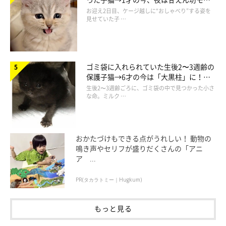
ドになるコに成長！
お迎え2日目、ケージ越しに“おしゃべり”する姿を
見せていた子 …
ゴミ袋に入れられていた生後2〜3週齢の
保護子猫→6才の今は「大黒柱」に！
美しい黒猫に成長した姿にグッとくる
生後2〜3週齢ごろに、ゴミ袋の中で見つかった小さ
な命。ミルク …
おかたづけもできる点がうれしい！ 動物の
鳴き声やセリフが盛りだくさんの「アニ
ア ...
PR(タカラトミー｜Hugkum)
もっと見る