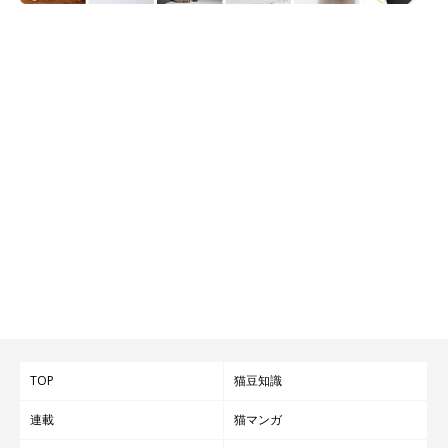
@nicodiary0716
TOP
猫豆知識
にこちゃんの性格について、「とにかく甘えん坊でかまってちゃ
連載
猫マンガ
ん」と話す飼い主さん。名前を呼んで声をかけるだけで、ゴロゴ