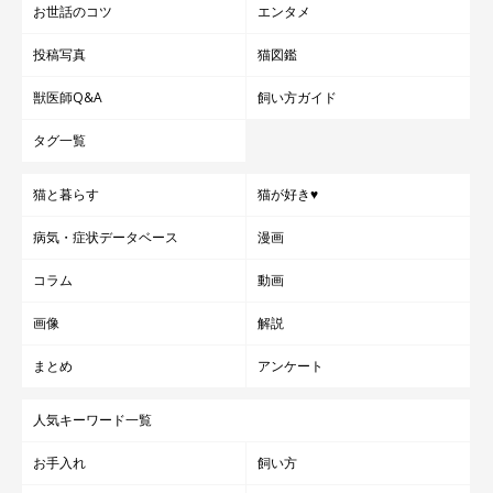
お世話のコツ
エンタメ
ロ喜ぶ姿を見せてくれるのだとか♪
投稿写真
猫図鑑
ごはんを食べることや遊ぶこと、寝ることよりも、飼い主さんの
獣医師Q&A
飼い方ガイド
ことが好きなにこちゃんは、
飼い主さんをストーキングすること
タグ一覧
に余念がない
のだそうです。
猫と暮らす
猫が好き♥
病気・症状データベース
漫画
コラム
動画
画像
解説
まとめ
アンケート
人気キーワード一覧
お手入れ
飼い方