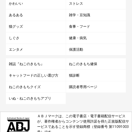
かわいい
ストレス
あるある
雑学・豆知識
猫グッズ
食事・フード
しぐさ
健康・病気
ぬいぐるみを咥えて「かまってちゃん」アピール♡
エンタメ
保護活動
@nicodiary0716
雑誌『ねこのきもち』
ねこのきもち健保
飼い主さん：
「普段はおっとりしていますが、私がトイレやゴミ捨てに行くだ
キャットフードの正しい選び方
猫診断
けで鳴いて、大騒ぎです（笑）
かまってもらえないとクマのぬ
ねこのきもちクイズ
購読者専用ページ
いぐるみを咥えて連れ回したり、私のところへ持って来てアピー
いぬ・ねこのきもちアプリ
ル！
それでもダメだとわざと隠れて、探しに来てくれるのを待
ってたりします」
ＡＢＪマークは、この電子書店・電子書籍配信サービス
が、著作権者からコンテンツ使用許諾を得た正規版配信サ
ービスであることを示す登録商標（登録番号 第11091003
号）です。