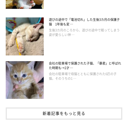
遊びの途中で「電池切れ」した生後3カ月の保護子
猫 1年後も変 …
生後3カ月のころから、遊びの途中で眠ってしまう
この投稿をInstagramで見る
姿が愛らしい神 …
会社の駐車場で保護された子猫、「暴君」と呼ばれ
た時期も→2才 …
会社の駐車場で母猫とともに保護された6匹の子
猫。そのうちの1 …
マンチカンのにこ／nico🐈munchkin boy(@nicodiary0716)がシェアした投稿
新着記事をもっと見る