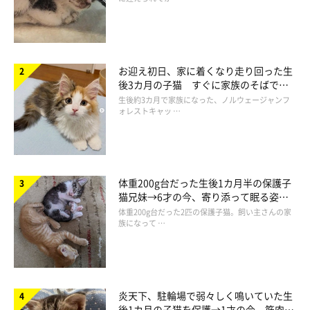
お迎え初日、家に着くなり走り回った生
後3カ月の子猫 すぐに家族のそばで落
ち着く姿に「迎えてよかった」
生後約3カ月で家族になった、ノルウェージャンフ
ォレストキャッ …
体重200g台だった生後1カ月半の保護子
猫兄妹→6才の今、寄り添って眠る姿に
ほっこり！
体重200g台だった2匹の保護子猫。飼い主さんの家
族になって …
ばーん！
@nicodiary0716
炎天下、駐輪場で弱々しく鳴いていた生
後1カ月の子猫を保護→1才の今、筋肉質