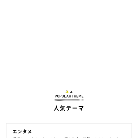
マンチカン立ちが可愛い！ にこちゃんの素
顔に迫る
人気テーマ
エンタメ