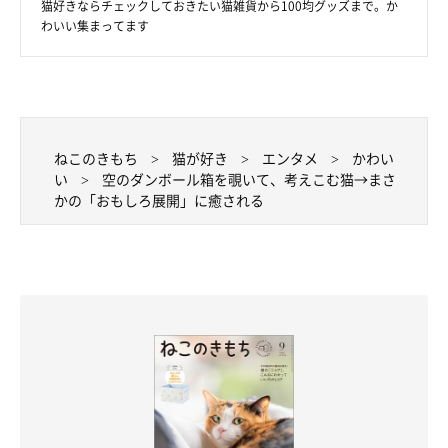
猫好きならチェックしておきたい猫雑貨から100均グッズまで。か
わいい集まってます
ダンボールを前に考えこむ様子が可愛かったにこちゃん。当時の
ことについて、飼い主さんは次のように振り返ります。
ねこのきもち
猫が好き
エンタメ
かわい
飼い主さん：
い
空のダンボール箱を覗いて、考えこむ猫→まさ
「この日は、にこの去勢手術の数日後のことで私がクタクタに疲
かの「おもしろ展開」に癒される
れていて、ソファでテレビを見ていたんです。すると、にこは私
の状況を察してか、ひとりで遊び始めて。その姿が何とも可愛く
て、思わず撮りました（笑）」