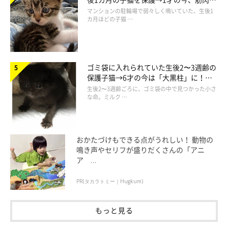
でツンデレなコに成長
マンションの駐輪場で弱々しく鳴いていた、生後1
予想どおり、ダンボール箱がにこちゃんのほうにひっくり返るか
カ月ほどの子猫 …
たちで向かってきて、にこちゃんはビックリ！
ゴミ袋に入れられていた生後2〜3週齢の
保護子猫→6才の今は「大黒柱」に！
美しい黒猫に成長した姿にグッとくる
生後2〜3週齢ごろに、ゴミ袋の中で見つかった小さ
な命。ミルク …
おかたづけもできる点がうれしい！ 動物の
鳴き声やセリフが盛りだくさんの「アニ
ア ...
PR(タカラトミー｜Hugkum)
もっと見る