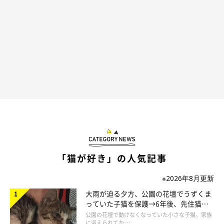
「猫が好き」の人気記事
※2026年8月更新
大雨が迫る夕方、公園の花壇でうずくま
やっぱりな展開に
っていた子猫を保護→6年後、先住猫
と“姉妹”のような関係に
公園の花壇で動けなくなっていた小さな子猫。家族
に迎えられてか …