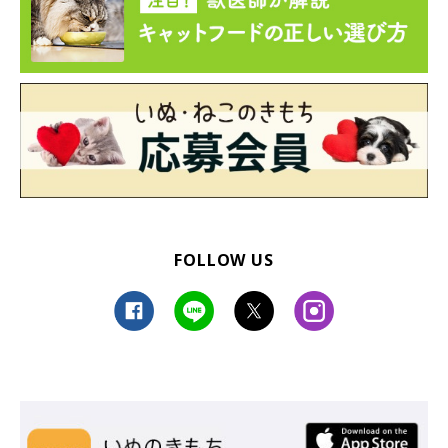
があったのだそうです。
飼い主さん：
「あのダンボールはところどころ穴が開いていて、にこが
ひとり
遊びできるような仕掛け
を作っているんです。いつもボールなど
のオモチャを箱の中に入れて閉じておくのですが、このときはた
またまフタが開いていたので、
中がどうなっているのか不思議だ
った
んだと思います。
FOLLOW US
興味をそそられて立ち上がってジーッと考えて、覗き込んで。最
後にひっくり返ってしまったのがおかしかったですね（笑）」