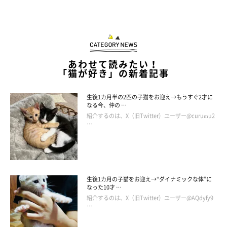
キョロキョロ。
@nicodiary0716
あわせて読みたい！
「猫が好き」の新着記事
突然の出来事に驚いたにこちゃんは、立った状態のまま視線をキ
ョロキョロ。その場に呆然と立ち尽くしているかのような姿が、
生後1カ月半の2匹の子猫をお迎え→もうすぐ2才に
とっても可愛らしいのでした♪
なる今、仲の …
紹介するのは、X（旧Twitter）ユーザー@curumu2
…
生後1カ月の子猫をお迎え→“ダイナミックな体”に
なった10才 …
紹介するのは、X（旧Twitter）ユーザー@AQdyfy9
…