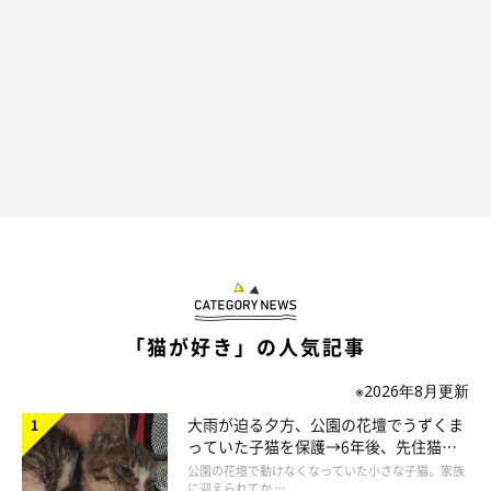
「猫が好き」の人気記事
※2026年8月更新
大雨が迫る夕方、公園の花壇でうずくま
っていた子猫を保護→6年後、先住猫
と“姉妹”のような関係に
公園の花壇で動けなくなっていた小さな子猫。家族
に迎えられてか …