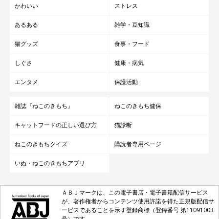
かわいい
ストレス
あるある
雑学・豆知識
猫グッズ
食事・フード
しぐさ
健康・病気
エンタメ
保護活動
雑誌『ねこのきもち』
ねこのきもち健保
キャットフードの正しい選び方
猫診断
ねこのきもちクイズ
購読者専用ページ
いぬ・ねこのきもちアプリ
ＡＢＪマークは、この電子書店・電子書籍配信サービス
が、著作権者からコンテンツ使用許諾を得た正規版配信サ
ービスであることを示す登録商標（登録番号 第11091003
号）です。