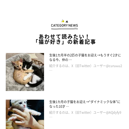
あわせて読みたい！
「猫が好き」の新着記事
生後1カ月半の2匹の子猫をお迎え→もうすぐ2才に
なる今、仲の …
紹介するのは、X（旧Twitter）ユーザー@curumu2
…
生後1カ月の子猫をお迎え→“ダイナミックな体”に
なった10才 …
紹介するのは、X（旧Twitter）ユーザー@AQdyfy9
…