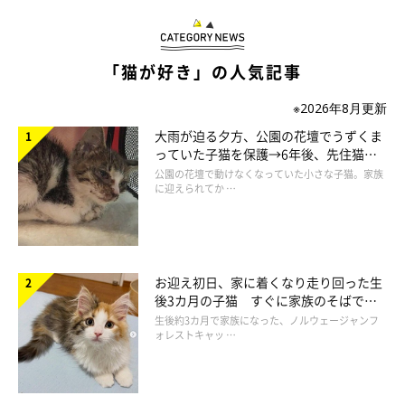
「猫が好き」の人気記事
※2026年8月更新
大雨が迫る夕方、公園の花壇でうずくま
っていた子猫を保護→6年後、先住猫
と“姉妹”のような関係に
公園の花壇で動けなくなっていた小さな子猫。家族
に迎えられてか …
お迎え初日、家に着くなり走り回った生
後3カ月の子猫 すぐに家族のそばで落
ち着く姿に「迎えてよかった」
生後約3カ月で家族になった、ノルウェージャンフ
ォレストキャッ …