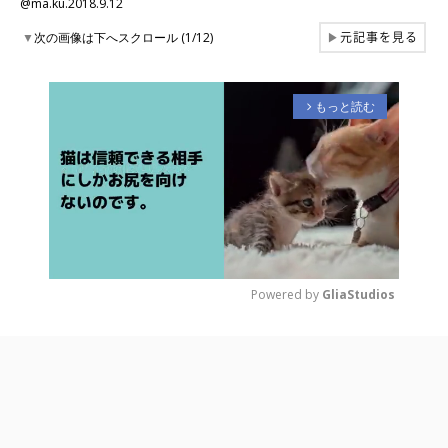
@ma.ku.2018.9.12
元記事を見る
▼
次の画像は下へスクロール (1/12)
▶
もっと読む
arrow_forward_ios
Powered by 
GliaStudios
M
u
t
e