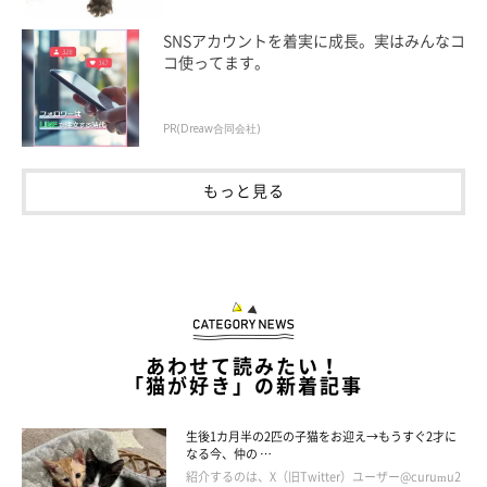
SNSアカウントを着実に成長。実はみんなコ
コ使ってます。
PR(Dreaw合同会社)
もっと見る
あわせて読みたい！
「猫が好き」の新着記事
生後1カ月半の2匹の子猫をお迎え→もうすぐ2才に
なる今、仲の …
紹介するのは、X（旧Twitter）ユーザー@curumu2