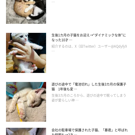
…
生後1カ月の子猫をお迎え→“ダイナミックな体”に
なった10才 …
紹介するのは、X（旧Twitter）ユーザー@AQdyfy9
…
遊びの途中で「電池切れ」した生後3カ月の保護子
猫 1年後も変 …
生後3カ月のころから、遊びの途中で眠ってしまう
姿が愛らしい神 …
会社の駐車場で保護された子猫、「暴君」と呼ばれ
た時期も→2才 …