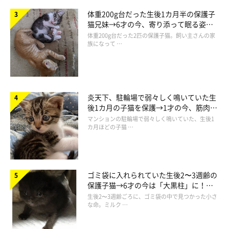
体重200g台だった生後1カ月半の保護子
猫兄妹→6才の今、寄り添って眠る姿に
ほっこり！
体重200g台だった2匹の保護子猫。飼い主さんの家
族になって …
炎天下、駐輪場で弱々しく鳴いていた生
後1カ月の子猫を保護→1才の今、筋肉質
でツンデレなコに成長
マンションの駐輪場で弱々しく鳴いていた、生後1
カ月ほどの子猫 …
ゴミ袋に入れられていた生後2〜3週齢の
保護子猫→6才の今は「大黒柱」に！
美しい黒猫に成長した姿にグッとくる
生後2〜3週齢ごろに、ゴミ袋の中で見つかった小さ
な命。ミルク …