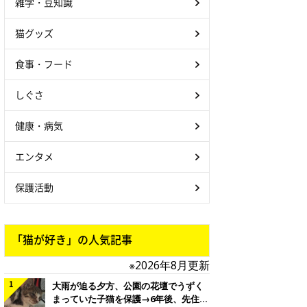
雑学・豆知識
猫グッズ
食事・フード
しぐさ
健康・病気
エンタメ
保護活動
「猫が好き」の人気記事
※2026年8月更新
大雨が迫る夕方、公園の花壇でうずく
まっていた子猫を保護→6年後、先住猫