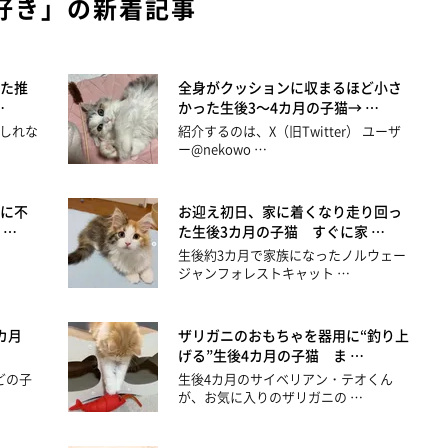
好き」の新着記事
た推
全身がクッションに収まるほど小さ
…
かった生後3～4カ月の子猫→ …
しれな
紹介するのは、X（旧Twitter） ユーザ
ー@nekowo …
に不
お迎え初日、家に着くなり走り回っ
 …
た生後3カ月の子猫 すぐに家 …
生後約3カ月で家族になったノルウェー
ジャンフォレストキャット …
カ月
ザリガニのおもちゃを器用に“釣り上
げる”生後4カ月の子猫 ま …
どの子
生後4カ月のサイベリアン・テオくん
が、お気に入りのザリガニの …