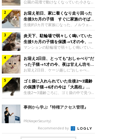
と“姉妹”のような関係に
公園の花壇で動けなくなっていた小さな子
猫。家族に迎えられてから6年、先住猫と
お迎え初日、家に着くなり走り回った
の間には深い絆が育まれていました。保護
当時のティダちゃん。
生後3カ月の子猫 すぐに家族のそばで
@muumuu62197189紹介するのは、
落ち着く姿に「迎えてよかった」
生後約3カ月で家族になった、ノルウェー
X（旧Twitter）ユーザー
ジャンフォレストキャットの子猫。お迎え
@muumuu62197189さんの愛猫・ティダ
炎天下、駐輪場で弱々しく鳴いていた
翌日には、すでに家でくつろぐ様子を見せ
ちゃん（取材時6才）の成長記録です。こ
ていました。お迎え翌日、ベッドでうとう
生後1カ月の子猫を保護→1才の今、筋
ちらは、生後3カ月ごろのティダちゃん。
とするむうちゃんお迎え翌日のむうちゃ
肉質でツンデレなコに成長
マンションの駐輪場で弱々しく鳴いてい
飼い主さんが出会ったのは、夜から大雨に
ん。@umimugi0304紹介するのは、
た、生後1カ月ほどの子猫。家族に迎えら
なると予報されていた日の夕方でした。花
Instagramユーザー@umimugi0304さんの
お迎え2日目、とっても“おしゃべり”だ
れてから1年、体も行動も大きく成長しま
壇で動けずにいた子猫保護したばかりのテ
愛猫・むうちゃん（撮影時、生後約3カ月
した。炎天下の駐輪場で鳴いていた小さな
った子猫→1才の今、夜は甘えん坊モー
ィダちゃん。@muumuu62197189飼い主
／ノルウェージャンフォレストキャッ
子猫保護当時のモモちゃん。@Kingponzu
ドになるコに成長！
お迎え2日目、ケージ越しに“おしゃべ
さんは、公園の
ト）。こちらは、お迎え翌日に撮影された
紹介するのは、X（旧Twitter）ユーザー
り”する姿を見せていた子猫。1才になった
一枚。ゴハンをお腹いっぱい食べたむうち
@Kingponzuさんの愛猫・モモちゃん（取
ゴミ袋に入れられていた生後2〜3週齢
今も見せる愛らしい姿にキュンとします。
ゃんは眠くなり、飼い主さん夫婦のベッド
材時1才）の成長記録です。こちらは、モ
お迎え2日目、ケージ越しに何かを伝える
の保護子猫→6才の今は「大黒柱」
でうとうとし始めたのだとか。飼い主さ
モちゃんが生後1カ月ごろに撮影された一
ももちゃん“おしゃべり”なももちゃん。
に！ 美しい黒猫に成長した姿にグッ
生後2〜3週齢ごろに、ゴミ袋の中で見つか
枚。飼い主さんの自宅マンションの駐輪場
@poocoonyan紹介するのは、Instagram
った小さな命。ミルクから育てられたその
とくる
で鳴いていたところを保護された当時の姿
ユーザー@poocoonyanさんの愛猫・もも
子猫は今、家族に欠かせない存在へと成長
事例から学ぶ『特権アクセス管理』
です。子猫時代のモモちゃん。
ちゃん（取材時1才／マンチカン）です。
しました。ゴミ袋の中で見つかった、ミニ
@Kingponzuその日は気温が35℃を
こちらの動画は、ももちゃんが生後2カ月
モグラのような子猫よちよち歩きをしてい
を過ぎたころ、お迎え2日目に撮影された
たころの、生後2〜3週齢ごろのドンちゃ
PR(KeeperSecurity)
もの。新しい環境にゆっくり慣れてもらう
ん。@doddou_1今回紹介するのは、
Recommended by
ため、当時はケージの中で過ごしていまし
X（旧Twitter）ユーザー@doddou_1さん
た。鳴いてアピールするももち
の愛猫・ドンちゃん（取材時、推定6才／