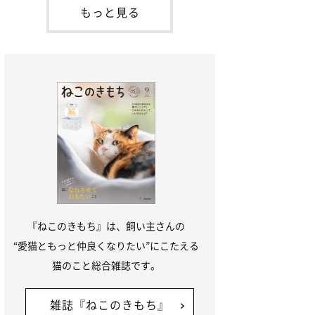
本名：ドミトリー・ドンスコイ）。ドンち
もっと見る
ゃんは、保護猫でした。ドンちゃんが見つ
かったのは、飼い主さんの姉の勤め先の敷
地内でした。ゴミ袋に入れられている
『ねこのきもち』は、飼い主さんの
“愛猫ともっと仲良くなりたい”にこたえる
猫のこと総合雑誌です。
雑誌『ねこのきもち』