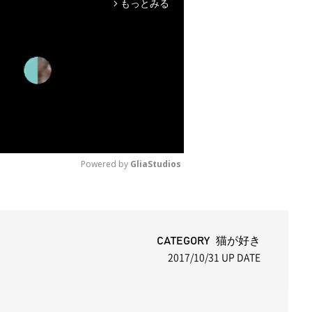
もっとみる
arrow_forward_ios
Powered by 
GliaStudios
M
u
t
CATEGORY 猫が好き
2017/10/31
UP DATE
e