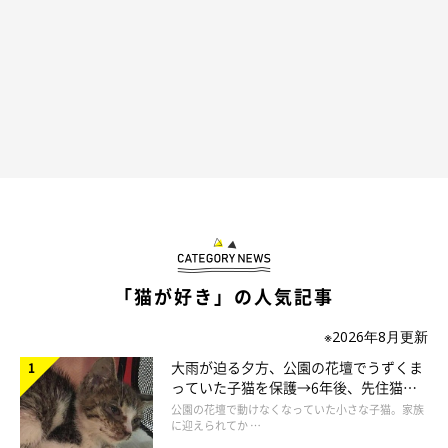
「猫が好き」の人気記事
※2026年8月更新
大雨が迫る夕方、公園の花壇でうずくま
っていた子猫を保護→6年後、先住猫
と“姉妹”のような関係に
公園の花壇で動けなくなっていた小さな子猫。家族
に迎えられてか …