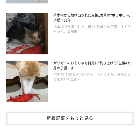
排水枡から助け出された生後1カ月の“ボロボロ”の
子猫→11年 …
排水枡で保護された生後1カ月ほどの子猫・すてら
ちゃん。猫風邪 …
ザリガニのおもちゃを器用に“釣り上げる”生後4カ
月の子猫 ま …
生後4カ月のサイベリアン・テオくんが、お気に入
りのザリガニの …
新着記事をもっと見る