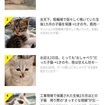
炎天下、駐輪場で弱々しく鳴いていた生
後1カ月の子猫を保護→1才の今、筋肉質
でツンデレなコに成長
マンションの駐輪場で弱々しく鳴いていた、生後1
カ月ほどの子猫 …
お迎え2日目、とっても“おしゃべり”だ
った子猫→1才の今、夜は甘えん坊モー
ドになるコに成長！
お迎え2日目、ケージ越しに“おしゃべり”する姿を
見せていた子 …
工事現場で保護された生後2カ月ほどの
子猫 帰り際の“まっすぐな視線”が忘れ
られず、家族の一員に