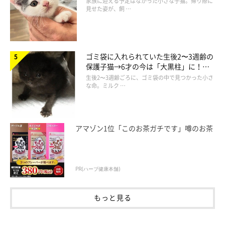
家族に迎える予定はなかった小さな子猫。帰り際に
見せた姿が、飼 …
ゴミ袋に入れられていた生後2〜3週齢の
保護子猫→6才の今は「大黒柱」に！
美しい黒猫に成長した姿にグッとくる
生後2〜3週齢ごろに、ゴミ袋の中で見つかった小さ
な命。ミルク …
アマゾン1位「このお茶ガチです」噂のお茶
PR(ハーブ健康本舗)
もっと見る