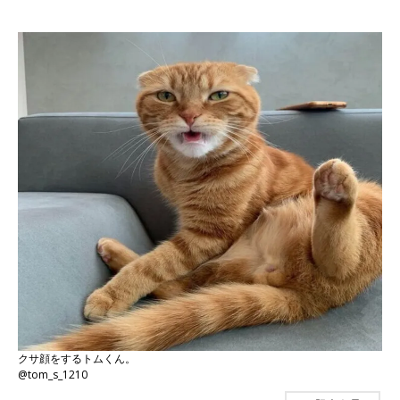
クサ顔をするトムくん。
@tom_s_1210