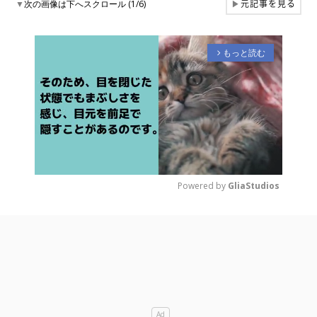
元記事を見る
▼
次の画像は下へスクロール (1/6)
▶
もっと読む
arrow_forward_ios
Powered by 
GliaStudios
M
u
t
e