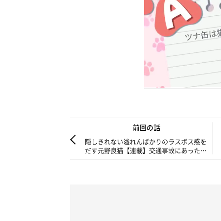
前回の話
隠しきれない溢れんばかりのラスボス感を
だす元野良猫【連載】交通事故にあった猫
を拾いました#89