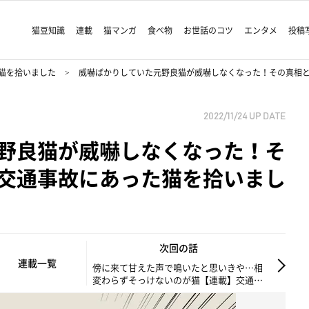
猫豆知識
連載
猫マンガ
食べ物
お世話のコツ
エンタメ
投稿
猫を拾いました
威嚇ばかりしていた元野良猫が威嚇しなくなった！その真相と
2022/11/24
UP DATE
野良猫が威嚇しなくなった！そ
交通事故にあった猫を拾いまし
次回の話
連載一覧
傍に来て甘えた声で鳴いたと思いきや…相
変わらずそっけないのが猫【連載】交通事
故にあった猫を拾いました#91