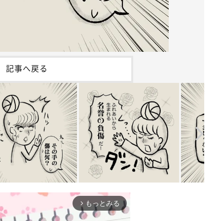
記事へ戻る
もっとみる
arrow_forward_ios