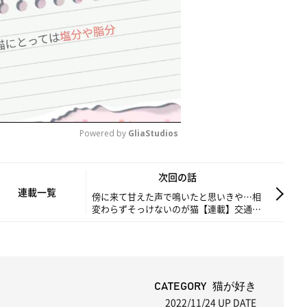
Powered by 
GliaStudios
M
次回の話
u
連載一覧
傍に来て甘えた声で鳴いたと思いきや…相
変わらずそっけないのが猫【連載】交通事
t
故にあった猫を拾いました#91
e
CATEGORY 猫が好き
2022/11/24
UP DATE