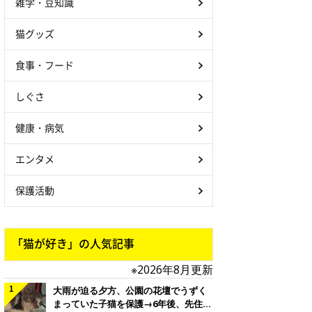
雑学・豆知識
猫グッズ
食事・フード
しぐさ
健康・病気
エンタメ
保護活動
「猫が好き」の人気記事
※2026年8月更新
大雨が迫る夕方、公園の花壇でうずく
まっていた子猫を保護→6年後、先住猫