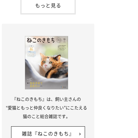
本名：ドミトリー・ドンスコイ）。ドンち
もっと見る
ゃんは、保護猫でした。ドンちゃんが見つ
かったのは、飼い主さんの姉の勤め先の敷
地内でした。ゴミ袋に入れられている
『ねこのきもち』は、飼い主さんの
“愛猫ともっと仲良くなりたい”にこたえる
猫のこと総合雑誌です。
雑誌『ねこのきもち』