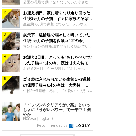
と“姉妹”のような関係に
公園の花壇で動けなくなっていた小さな子
猫。家族に迎えられてから6年、先住猫と
お迎え初日、家に着くなり走り回った
の間には深い絆が育まれていました。保護
当時のティダちゃん。
生後3カ月の子猫 すぐに家族のそばで
@muumuu62197189紹介するのは、
落ち着く姿に「迎えてよかった」
生後約3カ月で家族になった、ノルウェー
X（旧Twitter）ユーザー
ジャンフォレストキャットの子猫。お迎え
@muumuu62197189さんの愛猫・ティダ
炎天下、駐輪場で弱々しく鳴いていた
翌日には、すでに家でくつろぐ様子を見せ
ちゃん（取材時6才）の成長記録です。こ
ていました。お迎え翌日、ベッドでうとう
生後1カ月の子猫を保護→1才の今、筋
ちらは、生後3カ月ごろのティダちゃん。
とするむうちゃんお迎え翌日のむうちゃ
肉質でツンデレなコに成長
マンションの駐輪場で弱々しく鳴いてい
飼い主さんが出会ったのは、夜から大雨に
ん。@umimugi0304紹介するのは、
た、生後1カ月ほどの子猫。家族に迎えら
なると予報されていた日の夕方でした。花
Instagramユーザー@umimugi0304さんの
お迎え2日目、とっても“おしゃべり”だ
れてから1年、体も行動も大きく成長しま
壇で動けずにいた子猫保護したばかりのテ
愛猫・むうちゃん（撮影時、生後約3カ月
した。炎天下の駐輪場で鳴いていた小さな
った子猫→1才の今、夜は甘えん坊モー
ィダちゃん。@muumuu62197189飼い主
／ノルウェージャンフォレストキャッ
子猫保護当時のモモちゃん。@Kingponzu
ドになるコに成長！
お迎え2日目、ケージ越しに“おしゃべ
さんは、公園の
ト）。こちらは、お迎え翌日に撮影された
紹介するのは、X（旧Twitter）ユーザー
り”する姿を見せていた子猫。1才になった
一枚。ゴハンをお腹いっぱい食べたむうち
@Kingponzuさんの愛猫・モモちゃん（取
ゴミ袋に入れられていた生後2〜3週齢
今も見せる愛らしい姿にキュンとします。
ゃんは眠くなり、飼い主さん夫婦のベッド
材時1才）の成長記録です。こちらは、モ
お迎え2日目、ケージ越しに何かを伝える
の保護子猫→6才の今は「大黒柱」
でうとうとし始めたのだとか。飼い主さ
モちゃんが生後1カ月ごろに撮影された一
ももちゃん“おしゃべり”なももちゃん。
に！ 美しい黒猫に成長した姿にグッ
生後2〜3週齢ごろに、ゴミ袋の中で見つか
枚。飼い主さんの自宅マンションの駐輪場
@poocoonyan紹介するのは、Instagram
った小さな命。ミルクから育てられたその
とくる
で鳴いていたところを保護された当時の姿
ユーザー@poocoonyanさんの愛猫・もも
子猫は今、家族に欠かせない存在へと成長
「イソジン®クリアうがい薬」といっ
です。子猫時代のモモちゃん。
ちゃん（取材時1才／マンチカン）です。
しました。ゴミ袋の中で見つかった、ミニ
しょに「うがいパワー」で一年中！ 健
@Kingponzuその日は気温が35℃を
こちらの動画は、ももちゃんが生後2カ月
モグラのような子猫よちよち歩きをしてい
やか
を過ぎたころ、お迎え2日目に撮影された
たころの、生後2〜3週齢ごろのドンちゃ
PR(iNova｜Hugkum)
もの。新しい環境にゆっくり慣れてもらう
ん。@doddou_1今回紹介するのは、
Recommended by
ため、当時はケージの中で過ごしていまし
X（旧Twitter）ユーザー@doddou_1さん
た。鳴いてアピールするももち
の愛猫・ドンちゃん（取材時、推定6才／