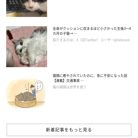
全身がクッションに収まるほど小さかった生後3～4
カ月の子猫→ …
紹介するのは、X（旧Twitter） ユーザー@nekowo
…
寝顔に癒やされていたのに、急に不安になった話
【連載】交通事故 …
猫の寝顔は世界を救う
ぐぐぐぐぐぐ…
友人の正論。。。
新着記事をもっと見る