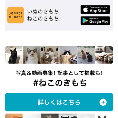
tamtam プロフィール
動物病院で動物看護士として勤務後、現在は個人で犬猫を預かり
里親を探す「一時預かりボランティア」を続けている。犬猫の保
護や介護について、大変な現実だけでなく、楽しさ・幸せをSNS
で発信し大きな話題に。
2022年
「たまさんちのホゴイヌ」（世界文化社）
、2023年
「た
まさんちのホゴネコ」（世界文化社）
を出版。著者印税を動物福
祉活動に充てている。
instagram：
@tamtam__111