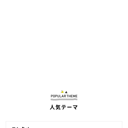
ぐうの音も出んとはまさにこのこと…（爆）
人気テーマ
ブラッシングしつこいねんもん