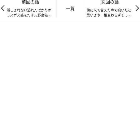
前回の話
次回の話
一覧
隠しきれない溢れんばかりの
傍に来て甘えた声で鳴いたと
ラスボス感をだす元野良猫
思いきや…相変わらずそっけ
【連載】交通事故にあった猫
ないのが猫【連載】交通事故
を拾いました#89
にあった猫を拾いました#91
保護当時はずっとシャーシャー言っていたたまちゃん。
そういえばあのシャーシャー…ずっと言われてない気がす
る〜〜！！
たまちゃん…心を開いてくれたのかい…？
この場所が安心できる場所になったのかい？？
何だか感極まってしまって、おかーさん泣きそう…！！
すると友人にある指摘をされました。