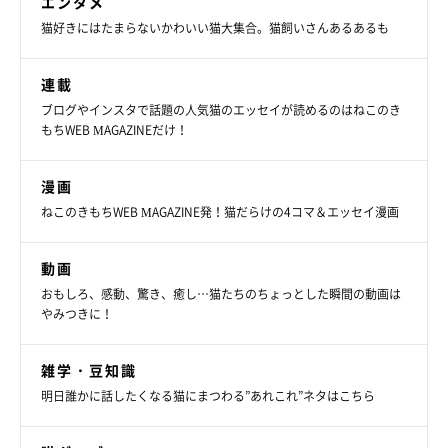
エンタメ
猫好きにはたまらないかわいい猫大集合。猫飼いさんあるあるも
連載
ブログやインスタで話題の人気猫のエッセイが読めるのはねこのき
もちWEB MAGAZINEだけ！
漫画
ねこのきもちWEB MAGAZINE発！猫だらけの4コマ＆エッセイ漫画
動画
おもしろ、感動、驚き、癒し…猫たちのちょっとした瞬間の動画は
やみつきに！
雑学・豆知識
明日誰かに話したくなる猫にまつわる”あれこれ”ネタはこちら