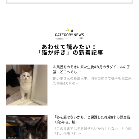
あわせて読みたい！
「猫が好き」の新着記事
お風呂をのぞきに来た生後4カ月のラグドールの子
猫 どこへでも …
飼い主さんの長風呂中、浴室の前まで様子を見に来
た生後4カ月の …
すかさずツッコむ友人
「冬を越せないかも」と保護した推定8才の野良猫
→約5年後、腕 …
「このままでは冬を越せないかもしれない」と心配
され、保護され …