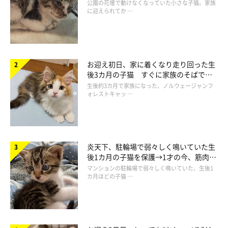
と“姉妹”のような関係に
公園の花壇で動けなくなっていた小さな子猫。家族
に迎えられてか …
おかーさん流のアバウトな解釈の仕方
お迎え初日、家に着くなり走り回った生
後3カ月の子猫 すぐに家族のそばで落
ち着く姿に「迎えてよかった」
生後約3カ月で家族になった、ノルウェージャンフ
ォレストキャッ …
炎天下、駐輪場で弱々しく鳴いていた生
後1カ月の子猫を保護→1才の今、筋肉質
でツンデレなコに成長
マンションの駐輪場で弱々しく鳴いていた、生後1
カ月ほどの子猫 …