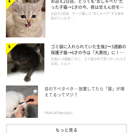
お迎え2日目、とっても“おしゃべり”だ
った子猫→1才の今、夜は甘えん坊モー
ドになるコに成長！
お迎え2日目、ケージ越しに“おしゃべり”する姿を
見せていた子 …
だって…そうでしょう！？
ゴミ袋に入れられていた生後2〜3週齢の
シャーはこっちくんな！！！の威嚇なわけで…
保護子猫→6才の今は「大黒柱」に！
猫パンチはたまちゃんから私に触れてくるわけですよ。
美しい黒猫に成長した姿にグッとくる
生後2〜3週齢ごろに、ゴミ袋の中で見つかった小さ
な命。ミルク …
おかーさんから逃げてばっかりだったあの子が
自らおかーさんに触れてくるんですよ！？
目の下ベタベタ… 放置してたら「菌」が増
えてるってマジ？
その喜びに比べたら、これくらいかすり傷なのですよ！！
（いや、引っ掻き傷な）
PR(AIGATE株式会社)
もっと見る