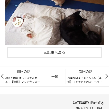
元記事へ戻る
前回の話
次回の話
一覧
冷えた肉球はしっぽで温め
膝乗り猫まであと少し!?【連
る！【連載】マンチカンのぷ
載】マンチカンのぷーちゃん
ーちゃん#218
#220
CATEGORY 猫が好き
2022/12/11
UP DATE