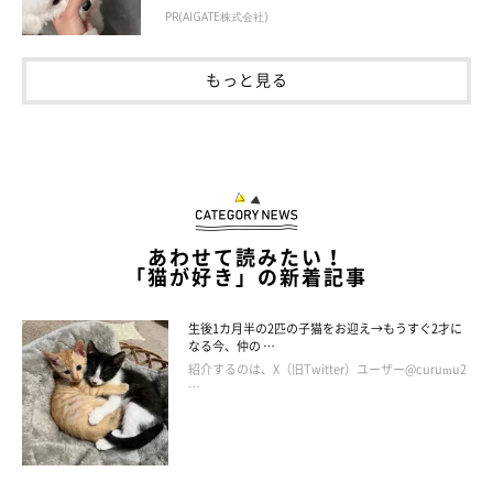
PR(AIGATE株式会社)
もっと見る
あわせて読みたい！
「猫が好き」の新着記事
生後1カ月半の2匹の子猫をお迎え→もうすぐ2才に
なる今、仲の …
紹介するのは、X（旧Twitter）ユーザー@curumu2
…