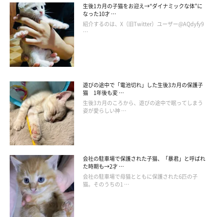
生後1カ月の子猫をお迎え→“ダイナミックな体”に
なった10才 …
紹介するのは、X（旧Twitter）ユーザー@AQdyfy9
…
遊びの途中で「電池切れ」した生後3カ月の保護子
猫 1年後も変 …
生後3カ月のころから、遊びの途中で眠ってしまう
姿が愛らしい神 …
会社の駐車場で保護された子猫、「暴君」と呼ばれ
た時期も→2才 …
会社の駐車場で母猫とともに保護された6匹の子
猫。そのうちの1 …