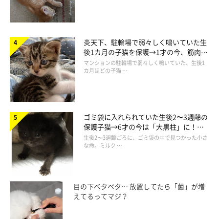
炎天下、駐輪場で弱々しく鳴いていた生
後1カ月の子猫を保護→1才の今、筋肉質
でツンデレなコに成長
マンションの駐輪場で弱々しく鳴いていた、生後1
カ月ほどの子猫 …
ゴミ袋に入れられていた生後2〜3週齢の
保護子猫→6才の今は「大黒柱」に！
美しい黒猫に成長した姿にグッとくる
生後2〜3週齢ごろに、ゴミ袋の中で見つかった小さ
な命。ミルク …
目の下ベタベタ… 放置してたら「菌」が増
えてるってマジ？