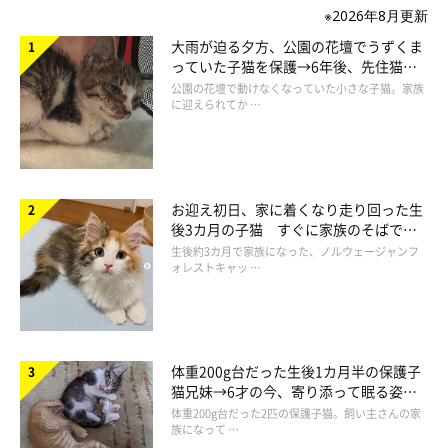
※2026年8月更新
大雨が迫る夕方、公園の花壇でうずくま
っていた子猫を保護→6年後、先住猫
と“姉妹”のような関係に
公園の花壇で動けなくなっていた小さな子猫。家族
に迎えられてか …
お迎え初日、家に着くなり走り回った生
後3カ月の子猫 すぐに家族のそばで落
ち着く姿に「迎えてよかった」
生後約3カ月で家族になった、ノルウェージャンフ
ォレストキャッ …
体重200g台だった生後1カ月半の保護子
猫兄妹→6才の今、寄り添って眠る姿に
ほっこり！
体重200g台だった2匹の保護子猫。飼い主さんの家
族になって …