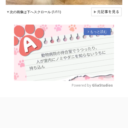
元記事を見る
▼
次の画像は下へスクロール (1/11)
▶
もっと読む
arrow_forward_ios
Powered by 
GliaStudios
M
u
t
e