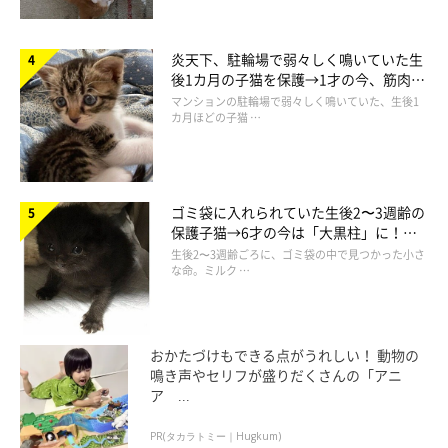
炎天下、駐輪場で弱々しく鳴いていた生
後1カ月の子猫を保護→1才の今、筋肉質
でツンデレなコに成長
マンションの駐輪場で弱々しく鳴いていた、生後1
カ月ほどの子猫 …
ゴミ袋に入れられていた生後2〜3週齢の
保護子猫→6才の今は「大黒柱」に！
美しい黒猫に成長した姿にグッとくる
生後2〜3週齢ごろに、ゴミ袋の中で見つかった小さ
な命。ミルク …
おかたづけもできる点がうれしい！ 動物の
鳴き声やセリフが盛りだくさんの「アニ
ア ...
PR(タカラトミー｜Hugkum)