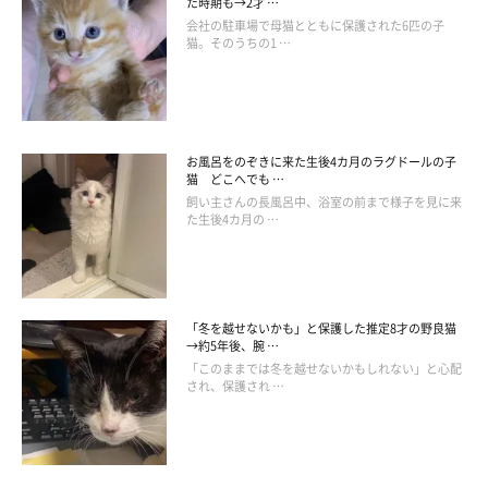
た時期も→2才 …
会社の駐車場で母猫とともに保護された6匹の子
猫。そのうちの1 …
お風呂をのぞきに来た生後4カ月のラグドールの子
猫 どこへでも …
飼い主さんの長風呂中、浴室の前まで様子を見に来
た生後4カ月の …
「冬を越せないかも」と保護した推定8才の野良猫
→約5年後、腕 …
「このままでは冬を越せないかもしれない」と心配
され、保護され …