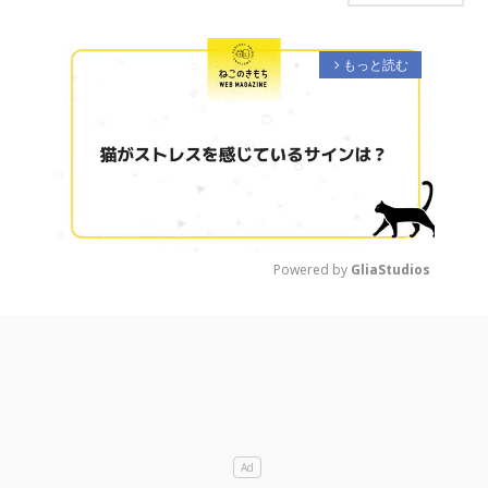
もっと読む
arrow_forward_ios
Powered by 
GliaStudios
M
u
t
e