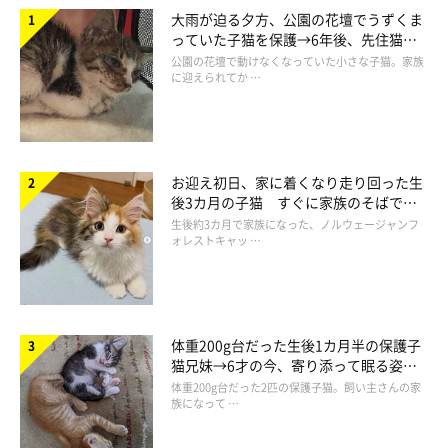
大雨が迫る夕方、公園の花壇でうずくま
っていた子猫を保護→6年後、先住猫
と“姉妹”のような関係に
公園の花壇で動けなくなっていた小さな子猫。家族
に迎えられてか …
お迎え初日、家に着くなり走り回った生
後3カ月の子猫 すぐに家族のそばで落
ち着く姿に「迎えてよかった」
生後約3カ月で家族になった、ノルウェージャンフ
ォレストキャッ …
体重200g台だった生後1カ月半の保護子
猫兄妹→6才の今、寄り添って眠る姿に
ほっこり！
体重200g台だった2匹の保護子猫。飼い主さんの家
族になって …