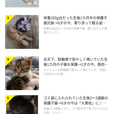
体重200g台だった生後1カ月半の保護子
猫兄妹→6才の今、寄り添って眠る姿に
ほっこり！
体重200g台だった2匹の保護子猫。飼い主さんの家
族になって …
炎天下、駐輪場で弱々しく鳴いていた生
後1カ月の子猫を保護→1才の今、筋肉質
でツンデレなコに成長
マンションの駐輪場で弱々しく鳴いていた、生後1
カ月ほどの子猫 …
ゴミ袋に入れられていた生後2〜3週齢の
保護子猫→6才の今は「大黒柱」に！
美しい黒猫に成長した姿にグッとくる
生後2〜3週齢ごろに、ゴミ袋の中で見つかった小さ
な命。ミルク …