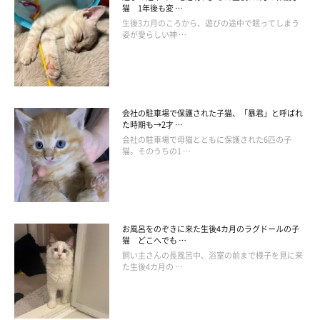
猫 1年後も変 …
生後3カ月のころから、遊びの途中で眠ってしまう
姿が愛らしい神 …
会社の駐車場で保護された子猫、「暴君」と呼ばれ
た時期も→2才 …
会社の駐車場で母猫とともに保護された6匹の子
猫。そのうちの1 …
お風呂をのぞきに来た生後4カ月のラグドールの子
猫 どこへでも …
飼い主さんの長風呂中、浴室の前まで様子を見に来
た生後4カ月の …