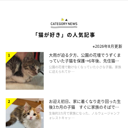
「猫が好き」の人気記事
※2026年8月更新
大雨が迫る夕方、公園の花壇でうずくま
っていた子猫を保護→6年後、先住猫
と“姉妹”のような関係に
公園の花壇で動けなくなっていた小さな子猫。家族
に迎えられてか …
お迎え初日、家に着くなり走り回った生
後3カ月の子猫 すぐに家族のそばで落
ち着く姿に「迎えてよかった」
生後約3カ月で家族になった、ノルウェージャンフ
ォレストキャッ …