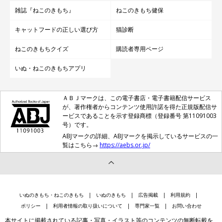
雑誌『ねこのきもち』
ねこのきもち健保
キャットフードの正しい選び方
猫診断
ねこのきもちクイズ
購読者専用ページ
いぬ・ねこのきもちアプリ
ＡＢＪマークは、この電子書店・電子書籍配信サービス
が、著作権者からコンテンツ使用許諾を得た正規版配信サ
ービスであることを示す登録商標（登録番号 第11091003
号）です。
ABJマークの詳細、ABJマークを掲示しているサービスの一
覧はこちら→
https://aebs.or.jp/
いぬのきもち・ねこのきもち
いぬのきもち
広告掲載
利用規約
ポリシー
利用者情報の取り扱いについて
専門家一覧
お問い合わせ
本サイトに掲載されている記事・写真・イラスト等のコンテンツの無断転載を