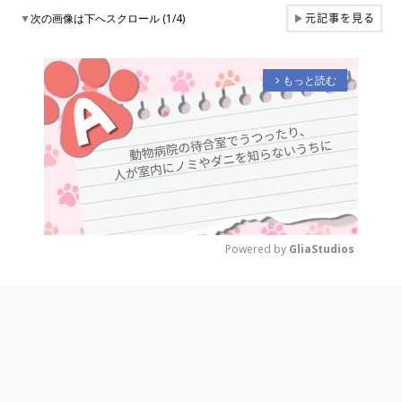
元記事を見る
▼
次の画像は下へスクロール (1/4)
▶
もっと読む
arrow_forward_ios
Powered by 
GliaStudios
M
u
t
e