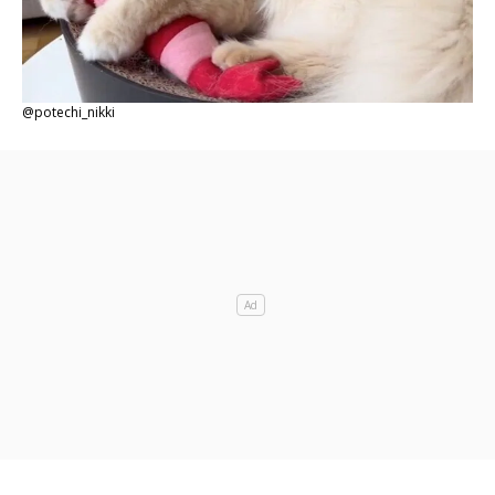
@potechi_nikki