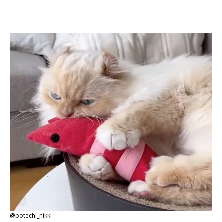
@potechi_nikki