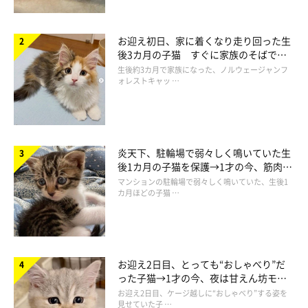
お迎え初日、家に着くなり走り回った生
後3カ月の子猫 すぐに家族のそばで落
ち着く姿に「迎えてよかった」
生後約3カ月で家族になった、ノルウェージャンフ
ォレストキャッ …
炎天下、駐輪場で弱々しく鳴いていた生
後1カ月の子猫を保護→1才の今、筋肉質
でツンデレなコに成長
マンションの駐輪場で弱々しく鳴いていた、生後1
カ月ほどの子猫 …
お迎え2日目、とっても“おしゃべり”だ
った子猫→1才の今、夜は甘えん坊モー
ドになるコに成長！
お迎え2日目、ケージ越しに“おしゃべり”する姿を
見せていた子 …