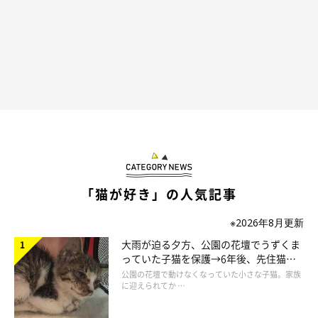
「猫が好き」の人気記事
※2026年8月更新
大雨が迫る夕方、公園の花壇でうずくま
っていた子猫を保護→6年後、先住猫
と“姉妹”のような関係に
公園の花壇で動けなくなっていた小さな子猫。家族
に迎えられてか …