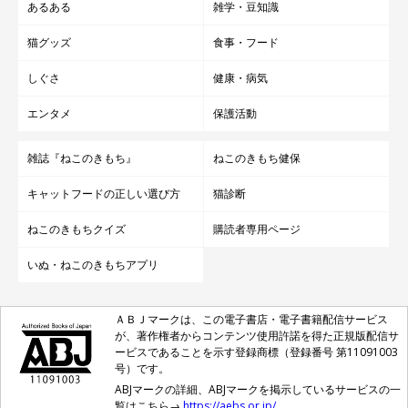
あるある
雑学・豆知識
猫グッズ
食事・フード
しぐさ
健康・病気
エンタメ
保護活動
雑誌『ねこのきもち』
ねこのきもち健保
キャットフードの正しい選び方
猫診断
ねこのきもちクイズ
購読者専用ページ
いぬ・ねこのきもちアプリ
ＡＢＪマークは、この電子書店・電子書籍配信サービス
が、著作権者からコンテンツ使用許諾を得た正規版配信サ
ービスであることを示す登録商標（登録番号 第11091003
号）です。
ABJマークの詳細、ABJマークを掲示しているサービスの一
覧はこちら→
https://aebs.or.jp/