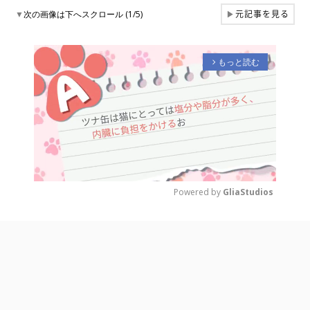
元記事を見る
▼
次の画像は下へスクロール (1/5)
▶
もっと読む
arrow_forward_ios
Powered by 
GliaStudios
M
u
t
e