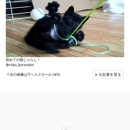
初めての猫じゃらし！
@roko_kuroneko
元記事を見る
▼
次の画像は下へスクロール (4/5)
▶