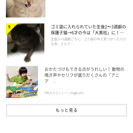
ゴミ袋に入れられていた生後2〜3週齢の
保護子猫→6才の今は「大黒柱」に！
美しい黒猫に成長した姿にグッとくる
生後2〜3週齢ごろに、ゴミ袋の中で見つかった小さ
な命。ミルク …
おかたづけもできる点がうれしい！ 動物の
鳴き声やセリフが盛りだくさんの「アニ
ア ...
PR(タカラトミー｜Hugkum)
もっと見る