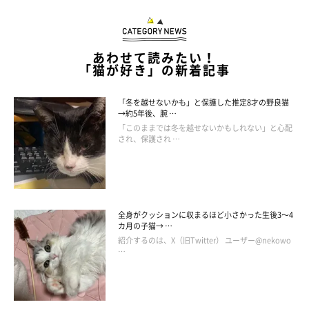
あわせて読みたい！
「猫が好き」の新着記事
「冬を越せないかも」と保護した推定8才の野良猫
→約5年後、腕 …
「このままでは冬を越せないかもしれない」と心配
され、保護され …
全身がクッションに収まるほど小さかった生後3～4
カ月の子猫→ …
紹介するのは、X（旧Twitter） ユーザー@nekowo
…