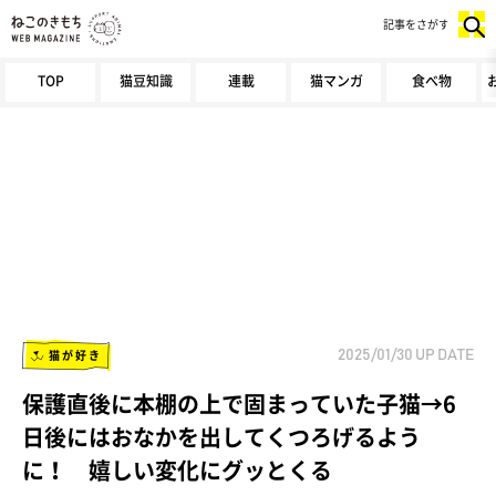
記事をさがす
TOP
猫豆知識
連載
猫マンガ
食べ物
猫が好き
2025/01/30
UP DATE
保護直後に本棚の上で固まっていた子猫→6
日後にはおなかを出してくつろげるよう
に！ 嬉しい変化にグッとくる