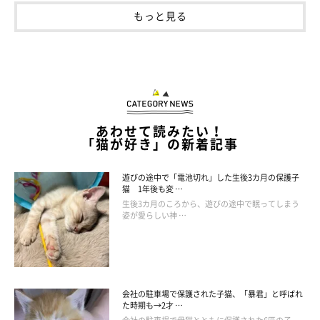
もっと見る
あわせて読みたい！
「猫が好き」の新着記事
遊びの途中で「電池切れ」した生後3カ月の保護子
猫 1年後も変 …
生後3カ月のころから、遊びの途中で眠ってしまう
姿が愛らしい神 …
会社の駐車場で保護された子猫、「暴君」と呼ばれ
た時期も→2才 …