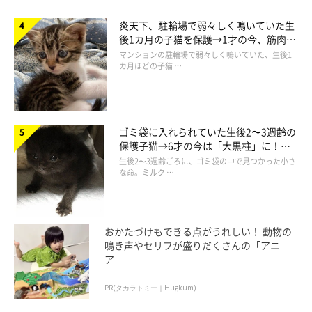
炎天下、駐輪場で弱々しく鳴いていた生
後1カ月の子猫を保護→1才の今、筋肉質
でツンデレなコに成長
マンションの駐輪場で弱々しく鳴いていた、生後1
カ月ほどの子猫 …
ゴミ袋に入れられていた生後2〜3週齢の
保護子猫→6才の今は「大黒柱」に！
美しい黒猫に成長した姿にグッとくる
生後2〜3週齢ごろに、ゴミ袋の中で見つかった小さ
な命。ミルク …
おかたづけもできる点がうれしい！ 動物の
鳴き声やセリフが盛りだくさんの「アニ
ア ...
PR(タカラトミー｜Hugkum)