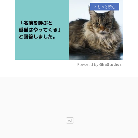
もっと読む
arrow_forward_ios
Powered by 
GliaStudios
M
u
t
e