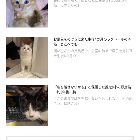
会社の駐車場で母猫とともに保護された6匹の子
猫。そのうちの1 …
お風呂をのぞきに来た生後4カ月のラグドールの子
猫 どこへでも …
飼い主さんの長風呂中、浴室の前まで様子を見に来
た生後4カ月の …
「冬を越せないかも」と保護した推定8才の野良猫
→約5年後、腕 …
「このままでは冬を越せないかもしれない」と心配
され、保護され …