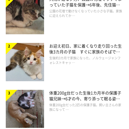
っていた子猫を保護→6年後、先住猫
と“姉妹”のような関係に
公園の花壇で動けなくなっていた小さな子猫。家族
に迎えられてか …
お迎え初日、家に着くなり走り回った生
後3カ月の子猫 すぐに家族のそばで落
ち着く姿に「迎えてよかった」
生後約3カ月で家族になった、ノルウェージャンフ
ォレストキャッ …
体重200g台だった生後1カ月半の保護子
猫兄妹→6才の今、寄り添って眠る姿に
ほっこり！
体重200g台だった2匹の保護子猫。飼い主さんの家
族になって …