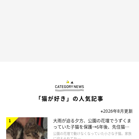
「猫が好き」の人気記事
※2026年8月更新
大雨が迫る夕方、公園の花壇でうずくま
っていた子猫を保護→6年後、先住猫
と“姉妹”のような関係に
公園の花壇で動けなくなっていた小さな子猫。家族
に迎えられてか …