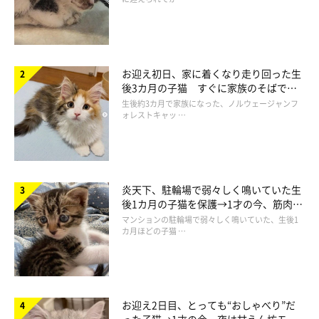
お迎え初日、家に着くなり走り回った生
後3カ月の子猫 すぐに家族のそばで落
ち着く姿に「迎えてよかった」
生後約3カ月で家族になった、ノルウェージャンフ
ォレストキャッ …
炎天下、駐輪場で弱々しく鳴いていた生
後1カ月の子猫を保護→1才の今、筋肉質
でツンデレなコに成長
マンションの駐輪場で弱々しく鳴いていた、生後1
カ月ほどの子猫 …
お迎え2日目、とっても“おしゃべり”だ