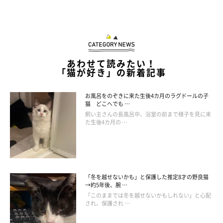
あわせて読みたい！
「猫が好き」の新着記事
お風呂をのぞきに来た生後4カ月のラグドールの子
猫 どこへでも …
飼い主さんの長風呂中、浴室の前まで様子を見に来
た生後4カ月の …
「冬を越せないかも」と保護した推定8才の野良猫
→約5年後、腕 …
「このままでは冬を越せないかもしれない」と心配
され、保護され …