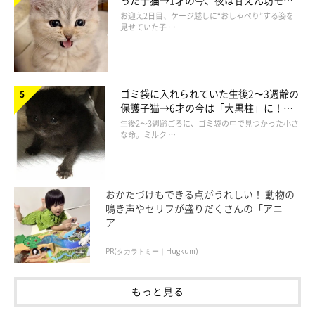
った子猫→1才の今、夜は甘えん坊モー
ドになるコに成長！
お迎え2日目、ケージ越しに“おしゃべり”する姿を
見せていた子 …
ゴミ袋に入れられていた生後2〜3週齢の
保護子猫→6才の今は「大黒柱」に！
美しい黒猫に成長した姿にグッとくる
生後2〜3週齢ごろに、ゴミ袋の中で見つかった小さ
な命。ミルク …
おかたづけもできる点がうれしい！ 動物の
鳴き声やセリフが盛りだくさんの「アニ
ア ...
PR(タカラトミー｜Hugkum)
もっと見る