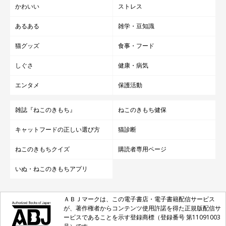
かわいい
ストレス
あるある
雑学・豆知識
猫グッズ
食事・フード
しぐさ
健康・病気
エンタメ
保護活動
雑誌『ねこのきもち』
ねこのきもち健保
キャットフードの正しい選び方
猫診断
ねこのきもちクイズ
購読者専用ページ
いぬ・ねこのきもちアプリ
ＡＢＪマークは、この電子書店・電子書籍配信サービス
が、著作権者からコンテンツ使用許諾を得た正規版配信サ
ービスであることを示す登録商標（登録番号 第11091003