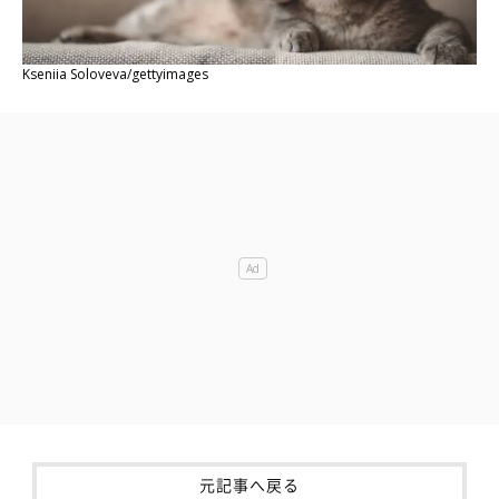
Kseniia Soloveva/gettyimages
元記事へ戻る