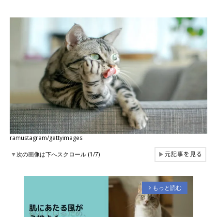
ramustagram/gettyimages
元記事を見る
▼
次の画像は下へスクロール (1/7)
▶
もっと読む
arrow_forward_ios