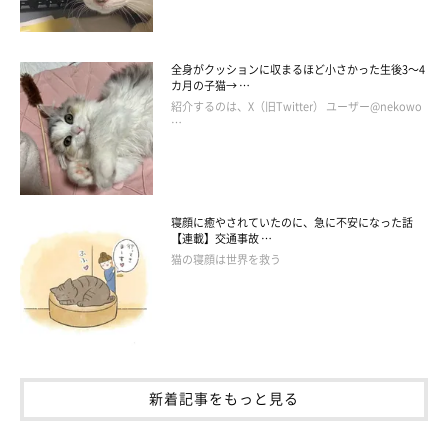
全身がクッションに収まるほど小さかった生後3～4
カ月の子猫→ …
紹介するのは、X（旧Twitter） ユーザー@nekowo
…
寝顔に癒やされていたのに、急に不安になった話
【連載】交通事故 …
猫の寝顔は世界を救う
新着記事をもっと見る