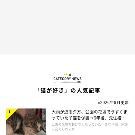
「猫が好き」の人気記事
※2026年8月更新
大雨が迫る夕方、公園の花壇でうずくま
っていた子猫を保護→6年後、先住猫
と“姉妹”のような関係に
公園の花壇で動けなくなっていた小さな子猫。家族
に迎えられてか …