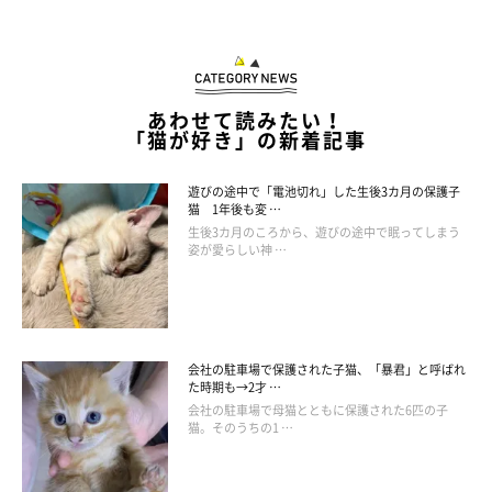
あわせて読みたい！
「猫が好き」の新着記事
遊びの途中で「電池切れ」した生後3カ月の保護子
猫 1年後も変 …
生後3カ月のころから、遊びの途中で眠ってしまう
姿が愛らしい神 …
会社の駐車場で保護された子猫、「暴君」と呼ばれ
た時期も→2才 …
会社の駐車場で母猫とともに保護された6匹の子
猫。そのうちの1 …