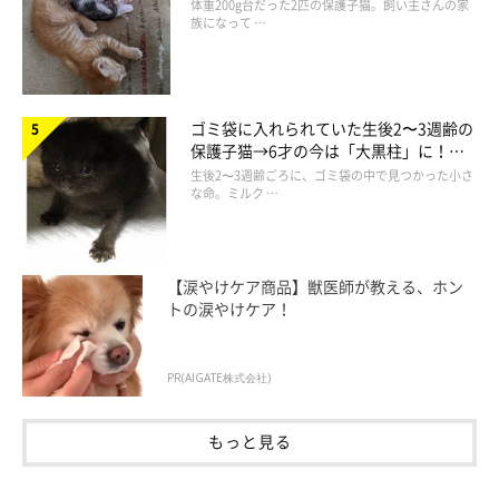
ほっこり！
体重200g台だった2匹の保護子猫。飼い主さんの家
族になって …
ゴミ袋に入れられていた生後2〜3週齢の
保護子猫→6才の今は「大黒柱」に！
美しい黒猫に成長した姿にグッとくる
生後2〜3週齢ごろに、ゴミ袋の中で見つかった小さ
な命。ミルク …
【涙やけケア商品】獣医師が教える、ホン
トの涙やけケア！
PR(AIGATE株式会社)
もっと見る