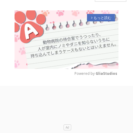
もっと読む
arrow_forward_ios
Powered by 
GliaStudios
M
u
t
e