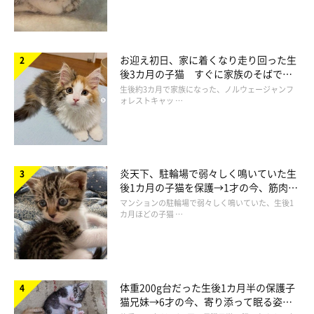
お迎え初日、家に着くなり走り回った生
後3カ月の子猫 すぐに家族のそばで落
ち着く姿に「迎えてよかった」
生後約3カ月で家族になった、ノルウェージャンフ
ォレストキャッ …
炎天下、駐輪場で弱々しく鳴いていた生
後1カ月の子猫を保護→1才の今、筋肉質
でツンデレなコに成長
マンションの駐輪場で弱々しく鳴いていた、生後1
カ月ほどの子猫 …
体重200g台だった生後1カ月半の保護子
猫兄妹→6才の今、寄り添って眠る姿に