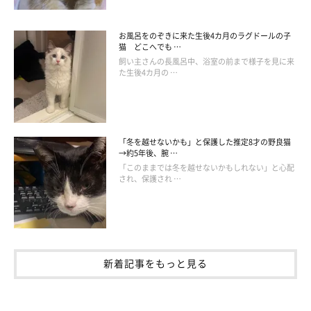
お風呂をのぞきに来た生後4カ月のラグドールの子
猫 どこへでも …
飼い主さんの長風呂中、浴室の前まで様子を見に来
た生後4カ月の …
「冬を越せないかも」と保護した推定8才の野良猫
→約5年後、腕 …
「このままでは冬を越せないかもしれない」と心配
され、保護され …
新着記事をもっと見る