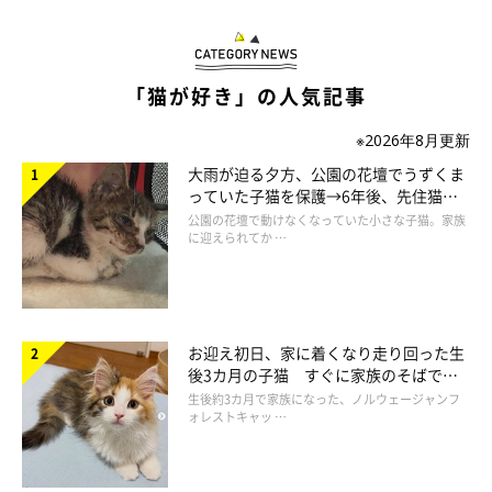
「猫が好き」の人気記事
※2026年8月更新
大雨が迫る夕方、公園の花壇でうずくま
っていた子猫を保護→6年後、先住猫
と“姉妹”のような関係に
公園の花壇で動けなくなっていた小さな子猫。家族
に迎えられてか …
お迎え初日、家に着くなり走り回った生
後3カ月の子猫 すぐに家族のそばで落
ち着く姿に「迎えてよかった」
生後約3カ月で家族になった、ノルウェージャンフ
ォレストキャッ …