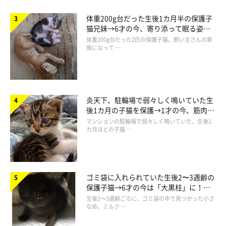
体重200g台だった生後1カ月半の保護子
猫兄妹→6才の今、寄り添って眠る姿に
ほっこり！
体重200g台だった2匹の保護子猫。飼い主さんの家
族になって …
炎天下、駐輪場で弱々しく鳴いていた生
後1カ月の子猫を保護→1才の今、筋肉質
でツンデレなコに成長
マンションの駐輪場で弱々しく鳴いていた、生後1
カ月ほどの子猫 …
ゴミ袋に入れられていた生後2〜3週齢の
保護子猫→6才の今は「大黒柱」に！
美しい黒猫に成長した姿にグッとくる
生後2〜3週齢ごろに、ゴミ袋の中で見つかった小さ
な命。ミルク …