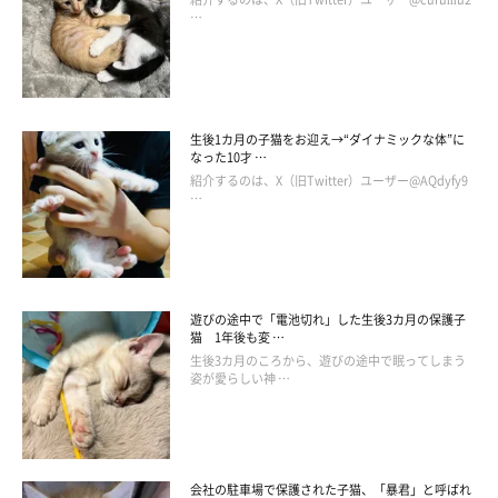
…
生後1カ月の子猫をお迎え→“ダイナミックな体”に
なった10才 …
紹介するのは、X（旧Twitter）ユーザー@AQdyfy9
…
遊びの途中で「電池切れ」した生後3カ月の保護子
猫 1年後も変 …
生後3カ月のころから、遊びの途中で眠ってしまう
姿が愛らしい神 …
会社の駐車場で保護された子猫、「暴君」と呼ばれ