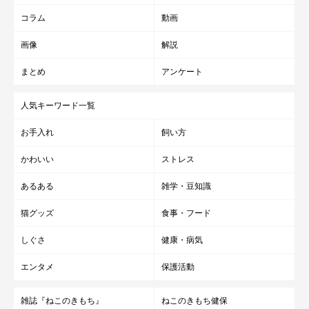
コラム
動画
画像
解説
まとめ
アンケート
人気キーワード一覧
お手入れ
飼い方
かわいい
ストレス
あるある
雑学・豆知識
猫グッズ
食事・フード
しぐさ
健康・病気
エンタメ
保護活動
雑誌『ねこのきもち』
ねこのきもち健保