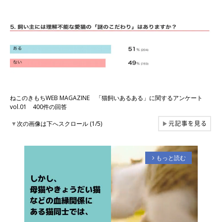
ねこのきもちWEB MAGAZINE 「猫飼いあるある」に関するアンケート
vol.01 400件の回答
元記事を見る
▼
次の画像は下へスクロール (1/5)
▶
もっと読む
arrow_forward_ios