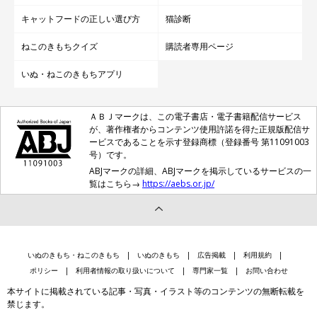
キャットフードの正しい選び方
猫診断
ねこのきもちクイズ
購読者専用ページ
いぬ・ねこのきもちアプリ
ＡＢＪマークは、この電子書店・電子書籍配信サービス
が、著作権者からコンテンツ使用許諾を得た正規版配信サ
ービスであることを示す登録商標（登録番号 第11091003
号）です。
ABJマークの詳細、ABJマークを掲示しているサービスの一
覧はこちら→
https://aebs.or.jp/
いぬのきもち・ねこのきもち
いぬのきもち
広告掲載
利用規約
ポリシー
利用者情報の取り扱いについて
専門家一覧
お問い合わせ
本サイトに掲載されている記事・写真・イラスト等のコンテンツの無断転載を
禁じます。