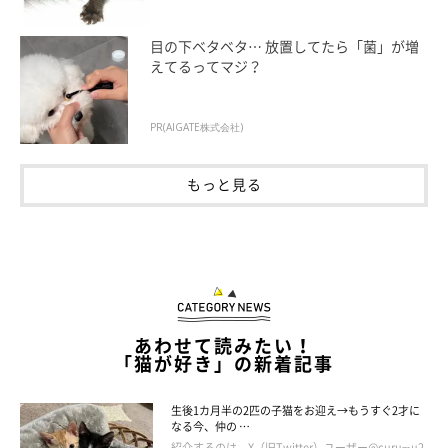
目の下ベタベタ… 放置してたら「菌」が増
えてるってマジ？
PR(AIGATE株式会社)
もっと見る
あわせて読みたい！
「猫が好き」の新着記事
生後1カ月半の2匹の子猫をお迎え→もうすぐ2才に
なる今、仲の …
紹介するのは、X（旧Twitter）ユーザー@curumu2