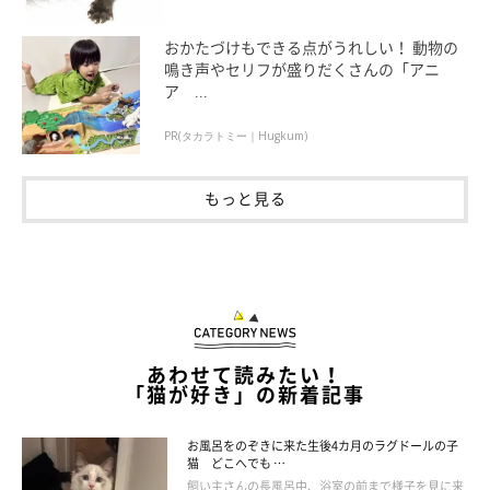
おかたづけもできる点がうれしい！ 動物の
鳴き声やセリフが盛りだくさんの「アニ
ア ...
PR(タカラトミー｜Hugkum)
もっと見る
あわせて読みたい！
「猫が好き」の新着記事
お風呂をのぞきに来た生後4カ月のラグドールの子
猫 どこへでも …
飼い主さんの長風呂中、浴室の前まで様子を見に来