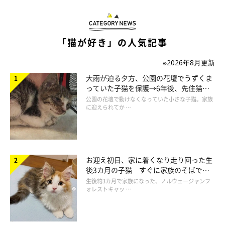
「猫が好き」の人気記事
※2026年8月更新
大雨が迫る夕方、公園の花壇でうずくま
っていた子猫を保護→6年後、先住猫
と“姉妹”のような関係に
公園の花壇で動けなくなっていた小さな子猫。家族
に迎えられてか …
お迎え初日、家に着くなり走り回った生
後3カ月の子猫 すぐに家族のそばで落
ち着く姿に「迎えてよかった」
生後約3カ月で家族になった、ノルウェージャンフ
ォレストキャッ …