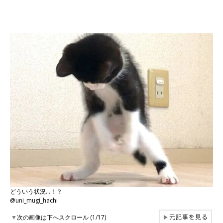
どういう状況…！？
@uni_mugi_hachi
元記事を見る
▼
次の画像は下へスクロール (1/17)
▶