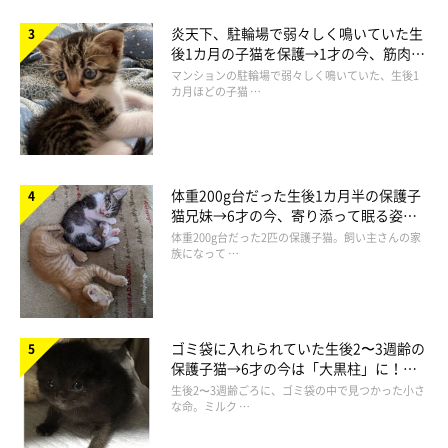
炎天下、駐輪場で弱々しく鳴いていた生
後1カ月の子猫を保護→1才の今、筋肉質
でツンデレなコに成長
マンションの駐輪場で弱々しく鳴いていた、生後1
カ月ほどの子猫 …
体重200g台だった生後1カ月半の保護子
猫兄妹→6才の今、寄り添って眠る姿に
ほっこり！
体重200g台だった2匹の保護子猫。飼い主さんの家
族になって …
ゴミ袋に入れられていた生後2〜3週齢の
保護子猫→6才の今は「大黒柱」に！
美しい黒猫に成長した姿にグッとくる
生後2〜3週齢ごろに、ゴミ袋の中で見つかった小さ
な命。ミルク …