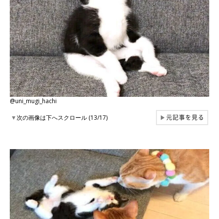
@uni_mugi_hachi
元記事を見る
▼
次の画像は下へスクロール (13/17)
▶