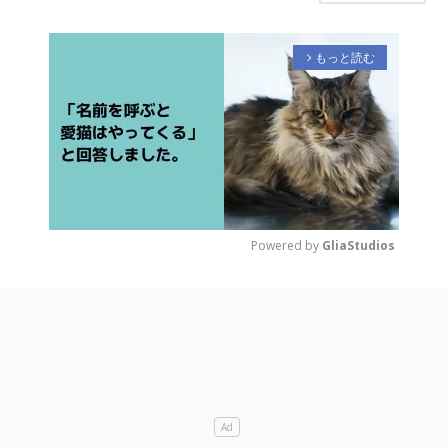
もっと読む
arrow_forward_ios
Powered by 
GliaStudios
M
u
t
e