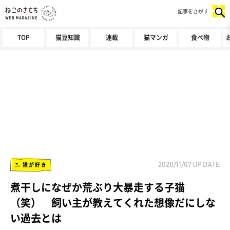
記事をさがす
TOP
猫豆知識
連載
猫マンガ
食べ物
猫が好き
2020/11/07
UP DATE
煮干しになぜか荒ぶり大暴走する子猫
（笑） 飼い主が教えてくれた想像だにしな
い過去とは