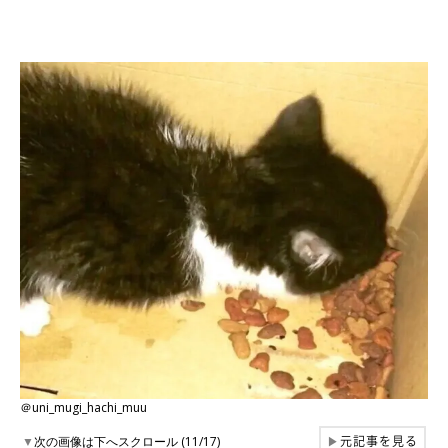
＠uni_mugi_hachi_muu
元記事を見る
▼
次の画像は下へスクロール (11/17)
▶