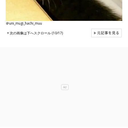
＠uni_mugi_hachi_muu
元記事を見る
▼
次の画像は下へスクロール (10/17)
▶