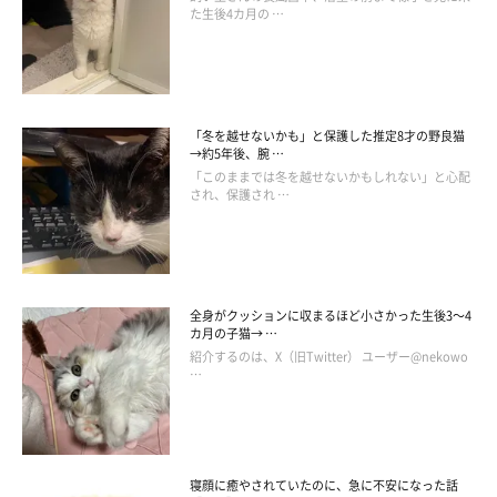
た生後4カ月の …
「冬を越せないかも」と保護した推定8才の野良猫
→約5年後、腕 …
「このままでは冬を越せないかもしれない」と心配
され、保護され …
全身がクッションに収まるほど小さかった生後3～4
カ月の子猫→ …
紹介するのは、X（旧Twitter） ユーザー@nekowo
…
寝顔に癒やされていたのに、急に不安になった話