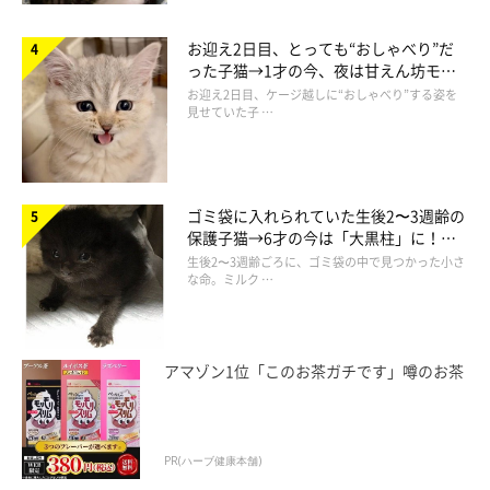
お迎え2日目、とっても“おしゃべり”だ
った子猫→1才の今、夜は甘えん坊モー
ドになるコに成長！
お迎え2日目、ケージ越しに“おしゃべり”する姿を
見せていた子 …
ゴミ袋に入れられていた生後2〜3週齢の
保護子猫→6才の今は「大黒柱」に！
美しい黒猫に成長した姿にグッとくる
生後2〜3週齢ごろに、ゴミ袋の中で見つかった小さ
な命。ミルク …
アマゾン1位「このお茶ガチです」噂のお茶
PR(ハーブ健康本舗)