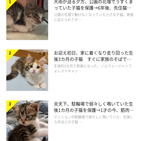
大雨が迫る夕方、公園の花壇でうずくま
っていた子猫を保護→6年後、先住猫
と“姉妹”のような関係に
公園の花壇で動けなくなっていた小さな子猫。家族
に迎えられてか …
お迎え初日、家に着くなり走り回った生
後3カ月の子猫 すぐに家族のそばで落
ち着く姿に「迎えてよかった」
生後約3カ月で家族になった、ノルウェージャンフ
ォレストキャッ …
炎天下、駐輪場で弱々しく鳴いていた生
後1カ月の子猫を保護→1才の今、筋肉質
でツンデレなコに成長
マンションの駐輪場で弱々しく鳴いていた、生後1
カ月ほどの子猫 …