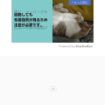
もっと読む
arrow_forward_ios
Powered by 
GliaStudios
M
u
t
e