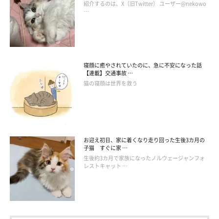
紹介するのは、X（旧Twitter） ユーザー@nekowo
…
寝顔に癒やされていたのに、急に不安になった話
【連載】交通事故 …
猫の寝顔は世界を救う
お迎え初日、家に着くなり走り回った生後3カ月の
子猫 すぐに家 …
生後約3カ月で家族になったノルウェージャンフォ
レストキャット …