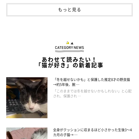
もっと見る
あわせて読みたい！
「猫が好き」の新着記事
「冬を越せないかも」と保護した推定8才の野良猫
→約5年後、腕 …
「このままでは冬を越せないかもしれない」と心配
され、保護され …
全身がクッションに収まるほど小さかった生後3～4
カ月の子猫→ …