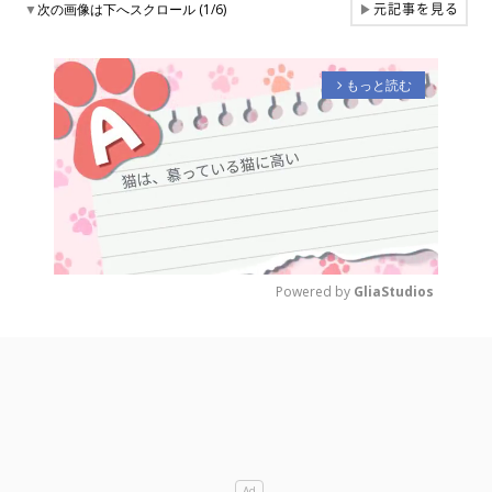
元記事を見る
▼
次の画像は下へスクロール (1/6)
▶
もっと読む
arrow_forward_ios
Powered by 
GliaStudios
M
u
t
e