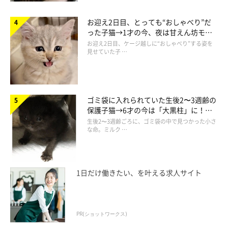
お迎え2日目、とっても“おしゃべり”だ
った子猫→1才の今、夜は甘えん坊モー
ドになるコに成長！
お迎え2日目、ケージ越しに“おしゃべり”する姿を
見せていた子 …
ゴミ袋に入れられていた生後2〜3週齢の
保護子猫→6才の今は「大黒柱」に！
美しい黒猫に成長した姿にグッとくる
生後2〜3週齢ごろに、ゴミ袋の中で見つかった小さ
な命。ミルク …
1日だけ働きたい、を叶える求人サイト
PR(ショットワークス)