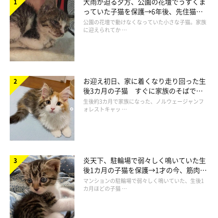
大雨が迫る夕方、公園の花壇でうずくま
っていた子猫を保護→6年後、先住猫
と“姉妹”のような関係に
公園の花壇で動けなくなっていた小さな子猫。家族
に迎えられてか …
お迎え初日、家に着くなり走り回った生
後3カ月の子猫 すぐに家族のそばで落
ち着く姿に「迎えてよかった」
生後約3カ月で家族になった、ノルウェージャンフ
ォレストキャッ …
炎天下、駐輪場で弱々しく鳴いていた生
後1カ月の子猫を保護→1才の今、筋肉質
でツンデレなコに成長
マンションの駐輪場で弱々しく鳴いていた、生後1
カ月ほどの子猫 …