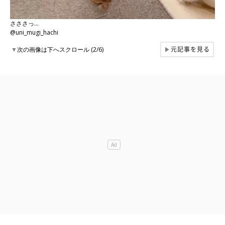
さささっ…
@uni_mugi_hachi
元記事を見る
▼
次の画像は下へスクロール (2/6)
▶