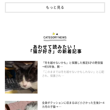
もっと見る
あわせて読みたい！
「猫が好き」の新着記事
「冬を越せないかも」と保護した推定8才の野良猫
→約5年後、腕 …
「このままでは冬を越せないかもしれない」と心配
され、保護され …
全身がクッションに収まるほど小さかった生後3～4
カ月の子猫→ …