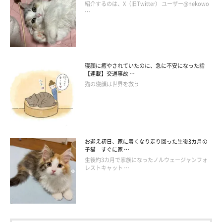
紹介するのは、X（旧Twitter） ユーザー@nekowo
…
寝顔に癒やされていたのに、急に不安になった話
【連載】交通事故 …
猫の寝顔は世界を救う
お迎え初日、家に着くなり走り回った生後3カ月の
子猫 すぐに家 …
生後約3カ月で家族になったノルウェージャンフォ
レストキャット …