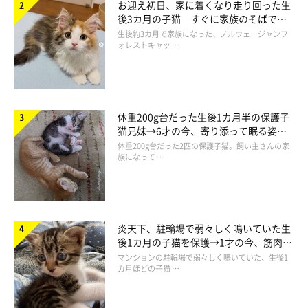
お迎え初日、家に着くなり走り回った生
後3カ月の子猫 すぐに家族のそばで落
ち着く姿に「迎えてよかった」
生後約3カ月で家族になった、ノルウェージャンフ
ォレストキャッ …
体重200g台だった生後1カ月半の保護子
猫兄妹→6才の今、寄り添って眠る姿に
ほっこり！
体重200g台だった2匹の保護子猫。飼い主さんの家
族になって …
炎天下、駐輪場で弱々しく鳴いていた生
後1カ月の子猫を保護→1才の今、筋肉質
でツンデレなコに成長
マンションの駐輪場で弱々しく鳴いていた、生後1
カ月ほどの子猫 …