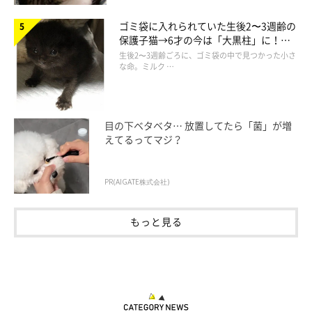
ゴミ袋に入れられていた生後2〜3週齢の
保護子猫→6才の今は「大黒柱」に！
美しい黒猫に成長した姿にグッとくる
生後2〜3週齢ごろに、ゴミ袋の中で見つかった小さ
な命。ミルク …
目の下ベタベタ… 放置してたら「菌」が増
えてるってマジ？
PR(AIGATE株式会社)
もっと見る