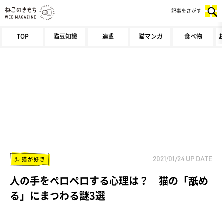
記事をさがす
TOP
猫豆知識
連載
猫マンガ
食べ物
猫が好き
2021/01/24
UP DATE
人の手をペロペロする心理は？ 猫の「舐め
る」にまつわる謎3選