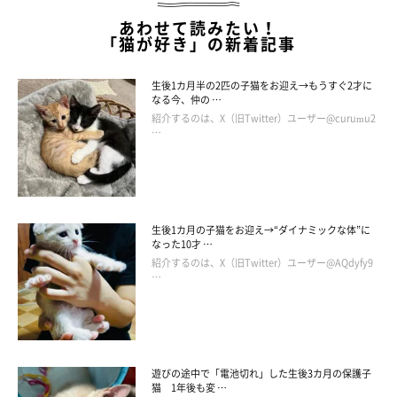
あわせて読みたい！
「猫が好き」の新着記事
生後1カ月半の2匹の子猫をお迎え→もうすぐ2才に
なる今、仲の …
紹介するのは、X（旧Twitter）ユーザー@curumu2
…
生後1カ月の子猫をお迎え→“ダイナミックな体”に
なった10才 …
紹介するのは、X（旧Twitter）ユーザー@AQdyfy9
…
遊びの途中で「電池切れ」した生後3カ月の保護子
猫 1年後も変 …