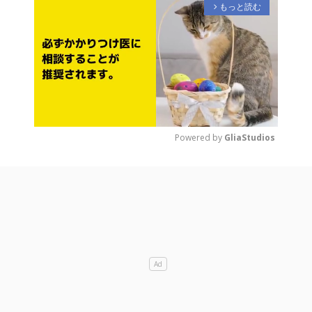
もっと読む
arrow_forward_ios
Powered by 
GliaStudios
M
u
t
e