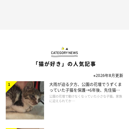
「猫が好き」の人気記事
※2026年8月更新
大雨が迫る夕方、公園の花壇でうずくま
っていた子猫を保護→6年後、先住猫
と“姉妹”のような関係に
公園の花壇で動けなくなっていた小さな子猫。家族
に迎えられてか …