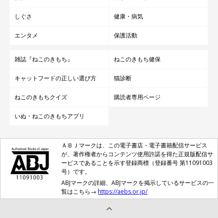
しぐさ
健康・病気
エンタメ
保護活動
雑誌『ねこのきもち』
ねこのきもち健保
キャットフードの正しい選び方
猫診断
ねこのきもちクイズ
購読者専用ページ
いぬ・ねこのきもちアプリ
ＡＢＪマークは、この電子書店・電子書籍配信サービス
が、著作権者からコンテンツ使用許諾を得た正規版配信サ
ービスであることを示す登録商標（登録番号 第11091003
号）です。
ABJマークの詳細、ABJマークを掲示しているサービスの一
覧はこちら→
https://aebs.or.jp/