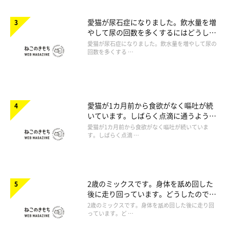
愛猫が尿石症になりました。飲水量を増
やして尿の回数を多くするにはどうした
らいいですか。
愛猫が尿石症になりました。飲水量を増やして尿の
回数を多くする …
愛猫が1カ月前から食欲がなく嘔吐が続
いています。しばらく点滴に通うように
言われたのですが心配です。
愛猫が1カ月前から食欲がなく嘔吐が続いていま
す。しばらく点滴 …
2歳のミックスです。身体を舐め回した
後に走り回っています。どうしたのでし
ょうか。
2歳のミックスです。身体を舐め回した後に走り回
っています。ど …