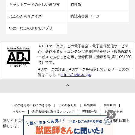
キャットフードの正しい選び方
猫診断
ねこのきもちクイズ
購読者専用ページ
いぬ・ねこのきもちアプリ
ＡＢＪマークは、この電子書店・電子書籍配信サービス
が、著作権者からコンテンツ使用許諾を得た正規版配信サ
ービスであることを示す登録商標（登録番号 第11091003
号）です。
ABJマークの詳細、ABJマークを掲示しているサービスの一
覧はこちら→
https://aebs.or.jp/
いぬのきもち・ねこのきもち
いぬのきもち
広告掲載
利用規約
ポリシー
利用者情報の取り扱いについて
専門家一覧
お問い合わせ
本サイトに掲載されている記事・写真・イラスト等のコンテンツの無断転載を
禁じます。
会社案内
個人情報保護法に基づく公表事項等