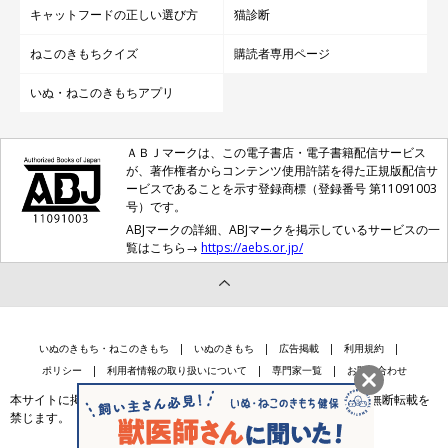
キャットフードの正しい選び方
猫診断
ねこのきもちクイズ
購読者専用ページ
いぬ・ねこのきもちアプリ
ＡＢＪマークは、この電子書店・電子書籍配信サービス
が、著作権者からコンテンツ使用許諾を得た正規版配信サ
ービスであることを示す登録商標（登録番号 第11091003
号）です。
ABJマークの詳細、ABJマークを掲示しているサービスの一
覧はこちら→
https://aebs.or.jp/
いぬのきもち・ねこのきもち
いぬのきもち
広告掲載
利用規約
ポリシー
利用者情報の取り扱いについて
専門家一覧
お問い合わせ
本サイトに掲載されている記事・写真・イラスト等のコンテンツの無断転載を
禁じます。
会社案内
個人情報保護法に基づく公表事項等