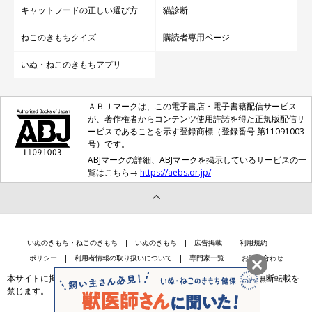
キャットフードの正しい選び方
猫診断
ねこのきもちクイズ
購読者専用ページ
いぬ・ねこのきもちアプリ
ＡＢＪマークは、この電子書店・電子書籍配信サービス
が、著作権者からコンテンツ使用許諾を得た正規版配信サ
ービスであることを示す登録商標（登録番号 第11091003
号）です。
ABJマークの詳細、ABJマークを掲示しているサービスの一
覧はこちら→
https://aebs.or.jp/
いぬのきもち・ねこのきもち
いぬのきもち
広告掲載
利用規約
ポリシー
利用者情報の取り扱いについて
専門家一覧
お問い合わせ
本サイトに掲載されている記事・写真・イラスト等のコンテンツの無断転載を
禁じます。
会社案内
個人情報保護法に基づく公表事項等