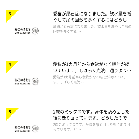
愛猫が尿石症になりました。飲水量を増
やして尿の回数を多くするにはどうした
らいいですか。
愛猫が尿石症になりました。飲水量を増やして尿の
回数を多くする …
愛猫が1カ月前から食欲がなく嘔吐が続
いています。しばらく点滴に通うように
言われたのですが心配です。
愛猫が1カ月前から食欲がなく嘔吐が続いていま
す。しばらく点滴 …
2歳のミックスです。身体を舐め回した
後に走り回っています。どうしたのでし
ょうか。
2歳のミックスです。身体を舐め回した後に走り回
っています。ど …