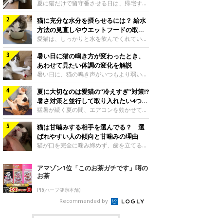
夏に猫だけで留守番させる日は、帰宅する
まで部屋が暑くなりすぎないか、水は足り
猫に充分な水分を摂らせるには？ 給水
るかと気になる飼い主さんもいるでしょ
う。家の中なら安全と思っていても、日中
方法の見直しやウエットフードの取り
は室温が急に上がることがあります。留守
入れ方を解説
愛猫は、しっかりと水を飲んでくれていま
中の暑さから猫を守るために準備したいこ
すか？ 夏場はエアコンで室内が涼しいこ
とや、帰宅後に見たいサインなどについ
暑い日に猫の鳴き方が変わったとき、
ともあり、猫があまり水を飲まないこと
て、ねこのきもち獣医師相談室の岡本りさ
も。積極的に水分を摂らせるためには、給
あわせて見たい体調の変化を解説
先生に伺いました。 留守中は室温が急に
水方法を見直したり、フードから水分を摂
暑い日に、猫の鳴き声がいつもより弱い、
上がることがあるねこのきもち投稿写真ギ
らせたりする方法があります。今回は獣医
かすれる、しつこく鳴くなど、ふだんと違
ャラリー夏の日中は、エアコンが切れると
師の重本仁先生に、猫に水分を摂らせるた
夏に大切なのは愛猫の“冷えすぎ”対策⁉
って聞こえることがあります。 そんなと
室温が急に上昇する場合があります。猫は
めにできるためできる工夫を教えていただ
き、あわせてどのような様子を確認したら
暑さ対策と並行して取り入れたい4つの
自分で涼しい場所を探すのが得意ですが、
きました。ボウルの高さを愛猫の好みにね
よいのでしょうか。暑い日に猫の鳴き方が
工夫
猛暑が続く夏の間、エアコンを効かせて室
部屋全体が暑くなれ
このきもち投稿写真ギャラリー水飲みボウ
変わるときの見方や注意したい体調の変化
内を冷やしますよね。しかし、人にとって
ルの高さは、猫が飲むときに頭が胃より下
などについて、ねこのきもち獣医師相談室
猫は甘噛みする相手を選んでる？ 選
は快適な温度でも、猫にとっては温度が低
にならないように設定すると飲みやすいで
の山口みき先生に伺いました。 鳴き方の
すぎることも。暑さ対策と並行して、冷え
ばれやすい人の傾向と甘噛みの理由
しょう。首を深く折り曲げずに済むため、
変化だけで判断せず、全身の様子も確認し
すぎ対策もしっかりと行うことが大切で
猫が口を完全に噛み締めず、歯を立てる程
関節や食道への負
てねこのきもち投稿写真ギャラリー猫の鳴
す。今回は獣医師の重本仁先生に、猫の冷
度に噛む“甘噛み”。遊びやスキンシップの
き方が変わったとき、暑さと関係している
えすぎを防ぐ4つの対策を教えていただき
ときに繰り出すことがありますが、同じ家
アマゾン1位「このお茶ガチです」噂の
ように見えることがあります。 ただ、鳴
ました。（1） 冷房の効いていない部屋に
族でも噛まれる頻度に違いがあると感じる
お茶
き声だけで原因を決めるのは難しく、体調
行き来できるようにするねこのきもち投稿
ことも。ねこのきもちWEB MAGAZINEで
や環境の変化を
写真ギャラリー猫が寒いと感じたときに、
は、飼い主さんたちにアンケートを実施
PR(ハーブ健康本舗)
冷気から逃れる「逃げ場」を用意しておき
し、愛猫が甘噛みする相手を選んでいると
Recommended by
ましょう。冷房の効いていない部屋や廊下
感じる状況を教えてもらいました。また、
へも自由に行き来できるように、ドアは猫
ねこのきもち獣医師相談室の原駿太朗先生