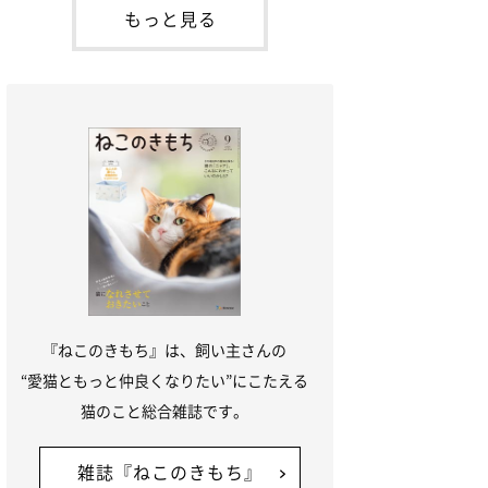
が通れる程度に
には、実際に猫は甘噛みする相手を選んで
もっと見る
いるのか、その真相をお聞きします。約6
割の飼い主さんが「甘噛みする相手を選ん
でいる」と感じていた※2026年5月実施
「ね
『ねこのきもち』は、飼い主さんの
“愛猫ともっと仲良くなりたい”にこたえる
猫のこと総合雑誌です。
雑誌『ねこのきもち』