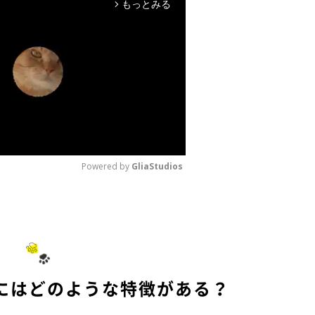
もっとみる
arrow_forward_ios
Powered by 
GliaStudios
M
u
t
e
にはどのような特徴がある？