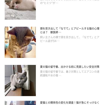
の“ヒミツ”が …
頭を突き出して「なでて」とアピールする猫の心理
とは？ 獣医師 …
飼い主さんの横で頭を突き出して、「なでて」とア
ピール姿がSN …
並んで目をつぶるみろくくん（写真手前）とターラちゃん（写真奥）
@888goody
夏の猫の留守番、出かける前に見直したい安全対策
夏の猫の留守番では、暑さ対策としてエアコンの連
続運転や水の複 …
みろくくんとターラちゃんのように、猫は要望があるときに目で
訴えることがあるのでしょうか。詳しいお話を
ねこのきもち獣医
師相談室の山口みき先生
に教えていただきました。
山口先生：
愛猫との関係性の変化を調査！猫が急にそっけなく