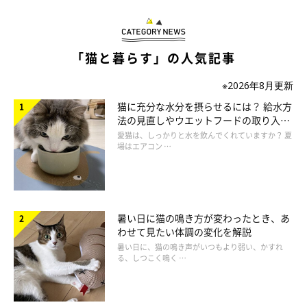
「猫と暮らす」の人気記事
※2026年8月更新
猫に充分な水分を摂らせるには？ 給水方
法の見直しやウエットフードの取り入れ
方を解説
愛猫は、しっかりと水を飲んでくれていますか？ 夏
場はエアコン …
暑い日に猫の鳴き方が変わったとき、あ
わせて見たい体調の変化を解説
並んでお座りするターラちゃん（写真左）とみろくくん（写真右）
@888goody
暑い日に、猫の鳴き声がいつもより弱い、かすれ
る、しつこく鳴く …
息ピッタリにお願いをするみろくくんとターラちゃんですが、飼
い主さんにお願いするとホットカーペットがあたたかくなること