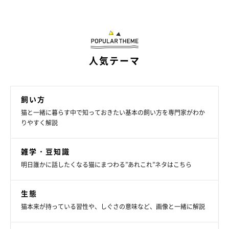
（監修：ねこのきもち獣医師相談室 獣医師・山口みき先生）
取材・文／小崎華
※この記事は投稿者さまに取材し、了承の上制作したものです。
2025年4月時点の情報であり、現在と異なる場合があります。
人気テーマ
飼い方
猫と一緒に暮らす中で知っておきたい基本の飼い方を専門家がわか
りやすく解説
雑学・豆知識
明日誰かに話したくなる猫にまつわる”あれこれ”ネタはこちら
生態
猫本来が持っている習性や、しぐさの意味など、画像と一緒に解説