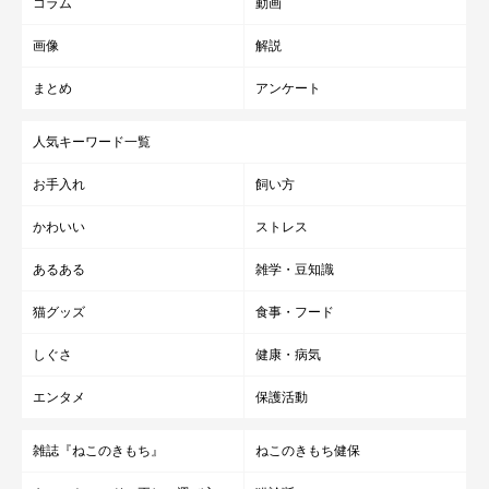
コラム
動画
画像
解説
まとめ
アンケート
人気キーワード一覧
お手入れ
飼い方
かわいい
ストレス
あるある
雑学・豆知識
猫グッズ
食事・フード
しぐさ
健康・病気
エンタメ
保護活動
雑誌『ねこのきもち』
ねこのきもち健保