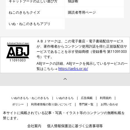
キャットフードの正しい選び方
猫診断
ねこのきもちクイズ
購読者専用ページ
いぬ・ねこのきもちアプリ
ＡＢＪマークは、この電子書店・電子書籍配信サービス
が、著作権者からコンテンツ使用許諾を得た正規版配信サ
ービスであることを示す登録商標（登録番号 第11091003
号）です。
ABJマークの詳細、ABJマークを掲示しているサービスの一
覧はこちら→
https://aebs.or.jp/
いぬのきもち・ねこのきもち
いぬのきもち
広告掲載
利用規約
ポリシー
利用者情報の取り扱いについて
専門家一覧
お問い合わせ
本サイトに掲載されている記事・写真・イラスト等のコンテンツの無断転載を
禁じます。
会社案内
個人情報保護法に基づく公表事項等