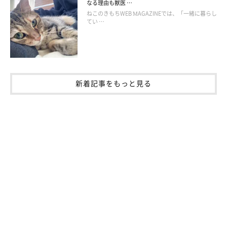
なる理由も獣医 …
「
猫は、アイコンタクトで飼い主さんに訴えることがある動物で
ねこのきもちWEB MAGAZINEでは、「一緒に暮らし
てい …
す
。アイコンタクトをした際に『スイッチをつけてもらえた』と
いう経験が過去にあるのかもしれませんね」
――無言の圧が強いと感じる場合は、どうすればいいのでしょう
か。
新着記事をもっと見る
山口先生：
「
圧が強い場合は、それだけ猫のかなえてほしい気持ちが強いの
でしょう
。もし、圧をかけられたくないのであれば、猫が要求す
る前に先回りしてかなえておくといいかもしれません」
みろくくんとターラちゃんの行動は、猫の“あるある”であること
がわかりました。
写真提供・取材協力／
@888goody
さん／X（旧Twitter）