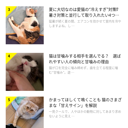
を知っているのでしょうか？
夏に大切なのは愛猫の“冷えすぎ”対策⁉
暑さ対策と並行して取り入れたい4つの
工夫
飼い主さん：
猛暑が続く夏の間、エアコンを効かせて室内を冷や
しますよね。し …
「
毎日のことなので、スイッチをガチャガチャするとあたたかく
なることは理解しているようです
。たまにスイッチがある場所の
カーペットがめくれているので、自分で何とかできないかとチャ
レンジしたこともあるのかもしれません」
猫は甘噛みする相手を選んでる？ 選ば
れやすい人の傾向と甘噛みの理由
猫が口を完全に噛み締めず、歯を立てる程度に噛
む“甘噛み”。遊 …
朝、ホットカーペットのスイッチを早く入れよの顔🤣
暖まったら兄妹でお顔キレイキレイ✨
#猫のいる暮らし
#保護
猫と暮らす
pic.twitter.com/5Vjrlbl9kF
かまってほしくて鳴くことも 猫のさまざ
— じょせふ (@888goody)
December 9, 2024
まな「甘えサイン」を解説
一見クールで、人やほかの動物に対してあまり求め
ないように見え …