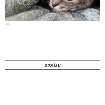
getty
猫の血便の原因として、
腸炎や胃腸炎になっている
可能性が考え
られます。
腸が炎症を起こすことでウンチに血が混じり、一緒に白っぽい粘
膜や粘液が出てくる場合も。ウンチの状態は
やわらかい、水っぽ
い
といったものが多く、
タールのように黒いウンチや真っ赤な液
全文を読む
体状の下痢
をすることもあります。
胃腸炎の場合は、血便とともに嘔吐の症状も見られます。