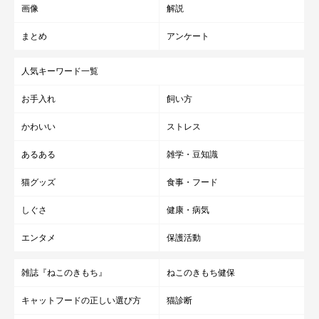
画像
解説
まとめ
アンケート
人気キーワード一覧
お手入れ
飼い方
かわいい
ストレス
あるある
雑学・豆知識
猫グッズ
食事・フード
しぐさ
健康・病気
エンタメ
保護活動
雑誌『ねこのきもち』
ねこのきもち健保
キャットフードの正しい選び方
猫診断