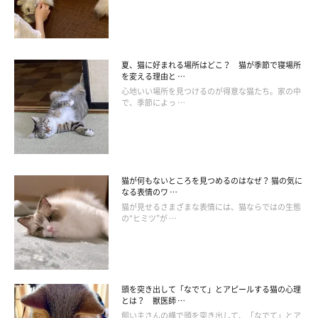
夏、猫に好まれる場所はどこ？ 猫が季節で寝場所
を変える理由と …
心地いい場所を見つけるのが得意な猫たち。家の中
で、季節によっ …
getty
猫が何もないところを見つめるのはなぜ？ 猫の気に
愛猫が血便をしたら慌ててしまうかもしれませんが、まずはウン
なる表情のワ …
猫が見せるさまざまな表情には、猫ならではの生態
チの状態を冷静に観察しましょう。
の“ヒミツ”が …
鮮やかな赤色の場合や液体状の場合は、すぐに動物病院に連れて
行きましょう。
できれば密閉できる容器にウンチを入れて、獣医
師の先生に見せられるようにするといいですよ。
頭を突き出して「なでて」とアピールする猫の心理
とは？ 獣医師 …
飼い主さんの横で頭を突き出して、「なでて」とア