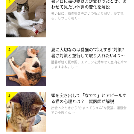
暑い日に猫の鳴き方が変わったとき、あ
わせて見たい体調の変化を解説
暑い日に、猫の鳴き声がいつもより弱い、かすれ
る、しつこく鳴く …
夏に大切なのは愛猫の“冷えすぎ”対策⁉
暑さ対策と並行して取り入れたい4つの
getty
工夫
猛暑が続く夏の間、エアコンを効かせて室内を冷や
しますよね。し …
ウンチが非常に硬いために、排泄時に肛門の内側の粘膜が切れて
しまい、血の混じったウンチが出ることもあります。
猫が
一生懸命いきんでいるのになかなかウンチが出てこないとき
頭を突き出して「なでて」とアピールす
などは、こちらの原因が考えられるでしょう。
る猫の心理とは？ 獣医師が解説
出会ったときから“かまってちゃん”な愛猫。譲渡会
での小鉄くん …