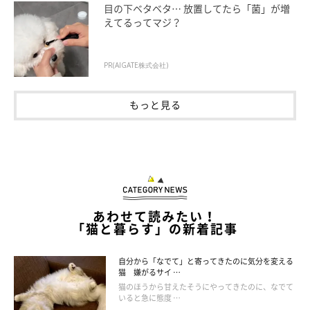
目の下ベタベタ… 放置してたら「菌」が増
えてるってマジ？
PR(AIGATE株式会社)
もっと見る
猫が血便をしたときの対処法
あわせて読みたい！
「猫と暮らす」の新着記事
自分から「なでて」と寄ってきたのに気分を変える
猫 嫌がるサイ …
猫のほうから甘えたそうにやってきたのに、なでて
いると急に態度 …