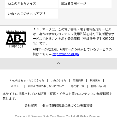
ねこのきもちクイズ
購読者専用ページ
いぬ・ねこのきもちアプリ
ＡＢＪマークは、この電子書店・電子書籍配信サービス
が、著作権者からコンテンツ使用許諾を得た正規版配信サ
ービスであることを示す登録商標（登録番号 第11091003
号）です。
ABJマークの詳細、ABJマークを掲示しているサービスの一
覧はこちら→
https://aebs.or.jp/
いぬのきもち・ねこのきもち
いぬのきもち
広告掲載
利用規約
ポリシー
利用者情報の取り扱いについて
専門家一覧
お問い合わせ
本サイトに掲載されている記事・写真・イラスト等のコンテンツの無断転載を
禁じます。
会社案内
個人情報保護法に基づく公表事項等
Copyright © Benesse Style Care Group Co.,Ltd. All Rights Reserved.