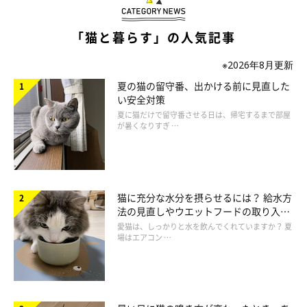
「猫と暮らす」の人気記事
※2026年8月更新
夏の猫の留守番、出かける前に見直した
い安全対策
夏に猫だけで留守番させる日は、帰宅するまで部屋
が暑くなりすぎ …
猫に充分な水分を摂らせるには？ 給水方
原因③ 肛門の近くが切れている
法の見直しやウエットフードの取り入れ
方を解説
愛猫は、しっかりと水を飲んでくれていますか？ 夏
場はエアコン …