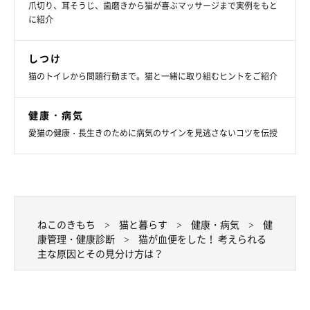
爪切り、耳そうじ、歯磨きから猫が喜ぶマッサージまで実例をもと
getty
に紹介
重篤な病気のおそれもある血便は、とにかく早めの対処が肝心。
しつけ
ウンチの状態だけでなく愛猫の様子も観察し、いつもと違ったと
猫のトイレから問題行動まで。猫と一緒に取り組むヒントをご紹介
ころがないかチェックしてくださいね。
健康・病気
猫の血便についてさらに詳しく知りたい方は、こちらの記事も参
愛猫の健康・長生きのために病気のサインを見逃さないコツを伝授
考にしてください。
ねこのきもち WEB MAGAZINE｜【獣医師監修】愛猫の血便（ウ
ンチの見分け方や原因〜対処法）
ねこのきもち
猫と暮らす
健康・病気
健
康管理・健康診断
猫が血便をした！ 考えられる
参考／「ねこのきもち」WEB MAGAZINE『【獣医師監修】愛猫の
主な原因とその見分け方は？
血便｜ウンチの見分け方や原因〜対処法まで解説！』（監修：ね
このきもち相談室獣医師）
文／松本マユ