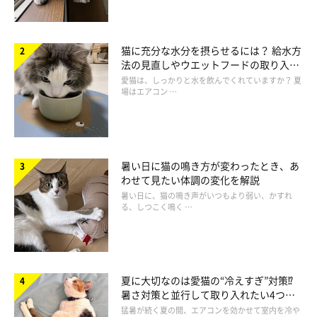
猫に充分な水分を摂らせるには？ 給水方
法の見直しやウエットフードの取り入れ
方を解説
愛猫は、しっかりと水を飲んでくれていますか？ 夏
場はエアコン …
暑い日に猫の鳴き方が変わったとき、あ
わせて見たい体調の変化を解説
暑い日に、猫の鳴き声がいつもより弱い、かすれ
る、しつこく鳴く …
夏に大切なのは愛猫の“冷えすぎ”対策⁉
暑さ対策と並行して取り入れたい4つの
工夫
猛暑が続く夏の間、エアコンを効かせて室内を冷や