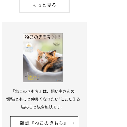
「ね
てお世話を求めるときに鳴き声を使いま
もっと見る
す。子猫なので「ニャー」よりもややか細
い「ミャア」といった鳴き声になります
が、この鳴き声を聞くと成猫が反応すると
いう習性があるようで
『ねこのきもち』は、飼い主さんの
“愛猫ともっと仲良くなりたい”にこたえる
猫のこと総合雑誌です。
雑誌『ねこのきもち』