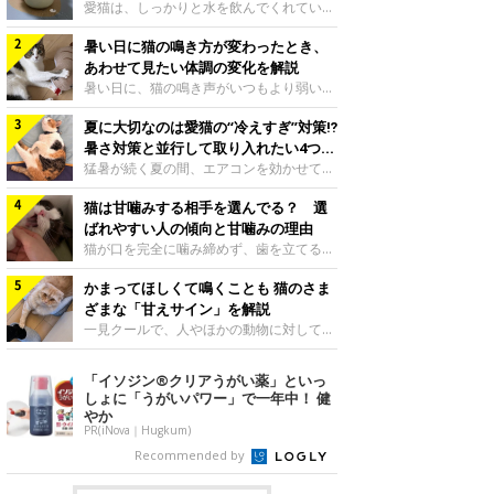
入れ方を解説
愛猫は、しっかりと水を飲んでくれていま
すか？ 夏場はエアコンで室内が涼しいこ
暑い日に猫の鳴き方が変わったとき、
ともあり、猫があまり水を飲まないこと
も。積極的に水分を摂らせるためには、給
あわせて見たい体調の変化を解説
水方法を見直したり、フードから水分を摂
暑い日に、猫の鳴き声がいつもより弱い、
らせたりする方法があります。今回は獣医
かすれる、しつこく鳴くなど、ふだんと違
師の重本仁先生に、猫に水分を摂らせるた
夏に大切なのは愛猫の“冷えすぎ”対策⁉
って聞こえることがあります。 そんなと
めにできるためできる工夫を教えていただ
き、あわせてどのような様子を確認したら
暑さ対策と並行して取り入れたい4つの
きました。ボウルの高さを愛猫の好みにね
よいのでしょうか。暑い日に猫の鳴き方が
工夫
猛暑が続く夏の間、エアコンを効かせて室
このきもち投稿写真ギャラリー水飲みボウ
変わるときの見方や注意したい体調の変化
内を冷やしますよね。しかし、人にとって
ルの高さは、猫が飲むときに頭が胃より下
などについて、ねこのきもち獣医師相談室
猫は甘噛みする相手を選んでる？ 選
は快適な温度でも、猫にとっては温度が低
にならないように設定すると飲みやすいで
の山口みき先生に伺いました。 鳴き方の
すぎることも。暑さ対策と並行して、冷え
ばれやすい人の傾向と甘噛みの理由
しょう。首を深く折り曲げずに済むため、
変化だけで判断せず、全身の様子も確認し
すぎ対策もしっかりと行うことが大切で
猫が口を完全に噛み締めず、歯を立てる程
関節や食道への負
てねこのきもち投稿写真ギャラリー猫の鳴
す。今回は獣医師の重本仁先生に、猫の冷
度に噛む“甘噛み”。遊びやスキンシップの
き方が変わったとき、暑さと関係している
えすぎを防ぐ4つの対策を教えていただき
かまってほしくて鳴くことも 猫のさま
ときに繰り出すことがありますが、同じ家
ように見えることがあります。 ただ、鳴
ました。（1） 冷房の効いていない部屋に
族でも噛まれる頻度に違いがあると感じる
ざまな「甘えサイン」を解説
き声だけで原因を決めるのは難しく、体調
行き来できるようにするねこのきもち投稿
ことも。ねこのきもちWEB MAGAZINEで
一見クールで、人やほかの動物に対してあ
や環境の変化を
写真ギャラリー猫が寒いと感じたときに、
は、飼い主さんたちにアンケートを実施
まり求めないように見える猫。しかし、実
冷気から逃れる「逃げ場」を用意しておき
し、愛猫が甘噛みする相手を選んでいると
は甘えん坊な性格の猫も少なくありませ
「イソジン®クリアうがい薬」といっ
ましょう。冷房の効いていない部屋や廊下
感じる状況を教えてもらいました。また、
ん。今回は猫たちが出している“甘えサイ
しょに「うがいパワー」で一年中！ 健
へも自由に行き来できるように、ドアは猫
ねこのきもち獣医師相談室の原駿太朗先生
ン”について、帝京科学大学生命環境学部
やか
が通れる程度に
には、実際に猫は甘噛みする相手を選んで
アニマルサイエンス学科准教授の加隈良枝
PR(iNova｜Hugkum)
いるのか、その真相をお聞きします。約6
先生に教えていただきました。鳴くのは、
Recommended by
割の飼い主さんが「甘噛みする相手を選ん
かまってほしいサインねこのきもち投稿写
でいる」と感じていた※2026年5月実施
真ギャラリーもともと、子猫が親猫に対し