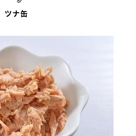
e
ツナ缶