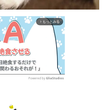
もっとみる
arrow_forward_ios
Powered by 
GliaStudios
M
u
t