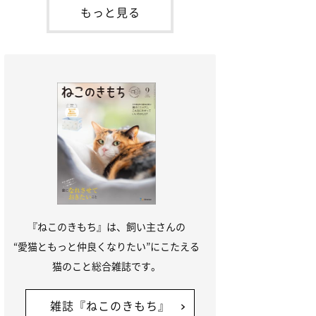
が通れる程度に
には、実際に猫は甘噛みする相手を選んで
もっと見る
いるのか、その真相をお聞きします。約6
割の飼い主さんが「甘噛みする相手を選ん
でいる」と感じていた※2026年5月実施
「ね
『ねこのきもち』は、飼い主さんの
“愛猫ともっと仲良くなりたい”にこたえる
猫のこと総合雑誌です。
雑誌『ねこのきもち』