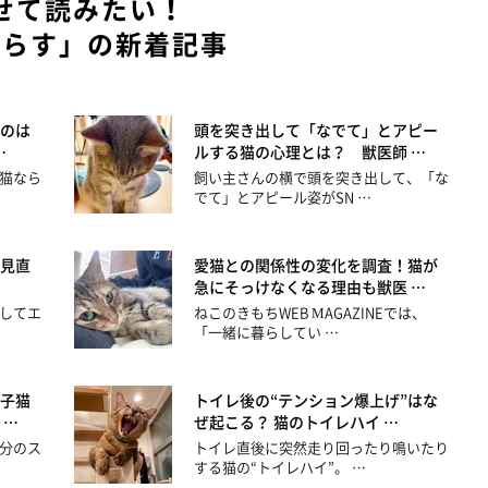
せて読みたい！
暮らす」の新着記事
のは
頭を突き出して「なでて」とアピー
…
ルする猫の心理とは？ 獣医師 …
猫なら
飼い主さんの横で頭を突き出して、「な
でて」とアピール姿がSN …
見直
愛猫との関係性の変化を調査！猫が
急にそっけなくなる理由も獣医 …
してエ
ねこのきもちWEB MAGAZINEでは、
「一緒に暮らしてい …
子猫
トイレ後の“テンション爆上げ”はな
 …
ぜ起こる？ 猫のトイレハイ …
分のス
トイレ直後に突然走り回ったり鳴いたり
する猫の“トイレハイ”。 …