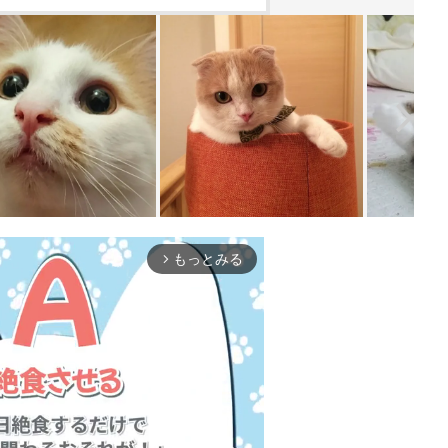
もっとみる
arrow_forward_ios