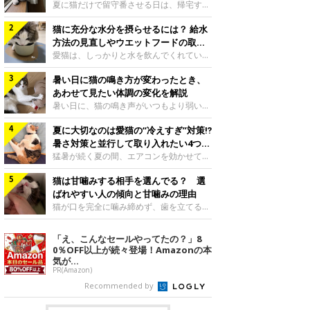
夏に猫だけで留守番させる日は、帰宅する
まで部屋が暑くなりすぎないか、水は足り
猫に充分な水分を摂らせるには？ 給水
るかと気になる飼い主さんもいるでしょ
う。家の中なら安全と思っていても、日中
方法の見直しやウエットフードの取り
は室温が急に上がることがあります。留守
入れ方を解説
愛猫は、しっかりと水を飲んでくれていま
中の暑さから猫を守るために準備したいこ
すか？ 夏場はエアコンで室内が涼しいこ
とや、帰宅後に見たいサインなどについ
暑い日に猫の鳴き方が変わったとき、
ともあり、猫があまり水を飲まないこと
て、ねこのきもち獣医師相談室の岡本りさ
も。積極的に水分を摂らせるためには、給
あわせて見たい体調の変化を解説
先生に伺いました。 留守中は室温が急に
水方法を見直したり、フードから水分を摂
暑い日に、猫の鳴き声がいつもより弱い、
上がることがあるねこのきもち投稿写真ギ
らせたりする方法があります。今回は獣医
かすれる、しつこく鳴くなど、ふだんと違
ャラリー夏の日中は、エアコンが切れると
師の重本仁先生に、猫に水分を摂らせるた
夏に大切なのは愛猫の“冷えすぎ”対策⁉
って聞こえることがあります。 そんなと
室温が急に上昇する場合があります。猫は
めにできるためできる工夫を教えていただ
き、あわせてどのような様子を確認したら
暑さ対策と並行して取り入れたい4つの
自分で涼しい場所を探すのが得意ですが、
きました。ボウルの高さを愛猫の好みにね
よいのでしょうか。暑い日に猫の鳴き方が
工夫
猛暑が続く夏の間、エアコンを効かせて室
部屋全体が暑くなれ
このきもち投稿写真ギャラリー水飲みボウ
変わるときの見方や注意したい体調の変化
内を冷やしますよね。しかし、人にとって
ルの高さは、猫が飲むときに頭が胃より下
などについて、ねこのきもち獣医師相談室
猫は甘噛みする相手を選んでる？ 選
は快適な温度でも、猫にとっては温度が低
にならないように設定すると飲みやすいで
の山口みき先生に伺いました。 鳴き方の
すぎることも。暑さ対策と並行して、冷え
ばれやすい人の傾向と甘噛みの理由
しょう。首を深く折り曲げずに済むため、
変化だけで判断せず、全身の様子も確認し
すぎ対策もしっかりと行うことが大切で
猫が口を完全に噛み締めず、歯を立てる程
関節や食道への負
てねこのきもち投稿写真ギャラリー猫の鳴
す。今回は獣医師の重本仁先生に、猫の冷
度に噛む“甘噛み”。遊びやスキンシップの
き方が変わったとき、暑さと関係している
えすぎを防ぐ4つの対策を教えていただき
ときに繰り出すことがありますが、同じ家
「え、こんなセールやってたの？」8
ように見えることがあります。 ただ、鳴
ました。（1） 冷房の効いていない部屋に
族でも噛まれる頻度に違いがあると感じる
0％OFF以上が続々登場！Amazonの本
き声だけで原因を決めるのは難しく、体調
行き来できるようにするねこのきもち投稿
ことも。ねこのきもちWEB MAGAZINEで
気が...
や環境の変化を
写真ギャラリー猫が寒いと感じたときに、
は、飼い主さんたちにアンケートを実施
PR(Amazon)
冷気から逃れる「逃げ場」を用意しておき
し、愛猫が甘噛みする相手を選んでいると
Recommended by
ましょう。冷房の効いていない部屋や廊下
感じる状況を教えてもらいました。また、
へも自由に行き来できるように、ドアは猫
ねこのきもち獣医師相談室の原駿太朗先生