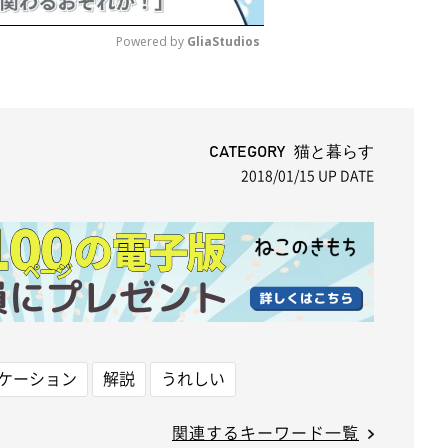
Powered by 
GliaStudios
M
u
t
CATEGORY 猫と暮らす
2018/01/15
UP DATE
e
ケーション
解説
うれしい
関連するキーワード一覧