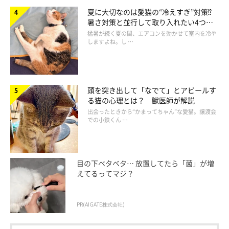
夏に大切なのは愛猫の“冷えすぎ”対策⁉
暑さ対策と並行して取り入れたい4つの
工夫
猛暑が続く夏の間、エアコンを効かせて室内を冷や
しますよね。し …
頭を突き出して「なでて」とアピールす
る猫の心理とは？ 獣医師が解説
出会ったときから“かまってちゃん”な愛猫。譲渡会
での小鉄くん …
目の下ベタベタ… 放置してたら「菌」が増
えてるってマジ？
PR(AIGATE株式会社)