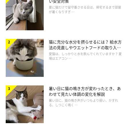
い安全対策
夏に猫だけで留守番させる日は、帰宅するまで部屋
が暑くなりすぎ …
猫に充分な水分を摂らせるには？ 給水方
法の見直しやウエットフードの取り入れ
方を解説
愛猫は、しっかりと水を飲んでくれていますか？ 夏
場はエアコン …
暑い日に猫の鳴き方が変わったとき、あ
わせて見たい体調の変化を解説
暑い日に、猫の鳴き声がいつもより弱い、かすれ
る、しつこく鳴く …