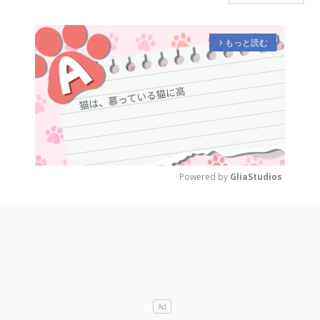
もっと読む
arrow_forward_ios
Powered by 
GliaStudios
M
u
t
e