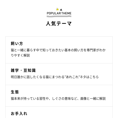
人気テーマ
ねこのきもち投稿写真ギャラリー
こちらは、こはくくんです。インターホンの音にびっくりして、
飼い方
ソファの横に隠れてしまったそう。
猫と一緒に暮らす中で知っておきたい基本の飼い方を専門家がわか
りやすく解説
雑学・豆知識
明日誰かに話したくなる猫にまつわる”あれこれ”ネタはこちら
生態
猫本来が持っている習性や、しぐさの意味など、画像と一緒に解説
お手入れ