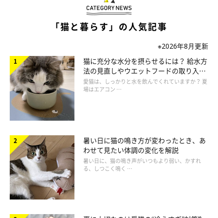
「猫と暮らす」の人気記事
ねこのきもち投稿写真ギャラリー
※2026年8月更新
猫に充分な水分を摂らせるには？ 給水方
猫が隠れる場所に入っている間は、声をかけないようにしましょ
法の見直しやウエットフードの取り入れ
う。さりげなく様子を見つつ、知らんぷりをするようにしてくだ
方を解説
愛猫は、しっかりと水を飲んでくれていますか？ 夏
場はエアコン …
さい。
暑い日に猫の鳴き方が変わったとき、あ
わせて見たい体調の変化を解説
暑い日に、猫の鳴き声がいつもより弱い、かすれ
る、しつこく鳴く …