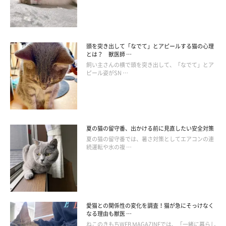
頭を突き出して「なでて」とアピールする猫の心理
とは？ 獣医師 …
飼い主さんの横で頭を突き出して、「なでて」とア
ピール姿がSN …
夏の猫の留守番、出かける前に見直したい安全対策
夏の猫の留守番では、暑さ対策としてエアコンの連
続運転や水の複 …
急いで隠れるニャン！苦手なものから隠れる
猫たち
愛猫との関係性の変化を調査！猫が急にそっけなく
なる理由も獣医 …
最後に、ねこのきもち投稿写真ギャラリーに投稿された、“苦手
ねこのきもちWEB MAGAZINEでは、「一緒に暮らし