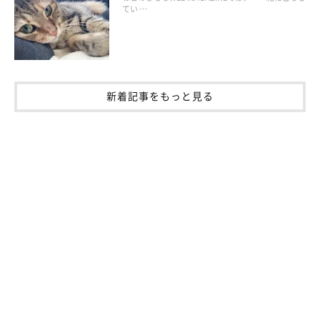
なもの”から隠れる猫たちのお写真をご紹介します。
てい …
インターホンの音が苦手なこはくくん
新着記事をもっと見る