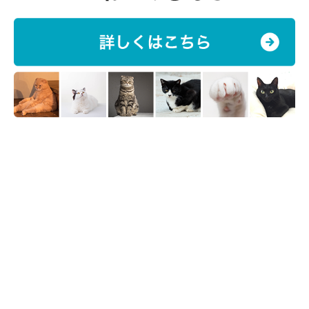
お話を伺った先生／藤井仁美先生（獣医師 獣医行動診療科認定
医 ペット行動カウンセラー）
参考／「ねこのきもち」2020年2月号『ずっと一緒にいるため
に… 猫が叶えてほしい10のお願い♥ 飼い主さん、あのね』
文／柏田ゆき
※写真はスマホアプリ「いぬ・ねこのきもち」で投稿されたもの
です。
※記事と一部写真に関連性はありませんので予めご了承くださ
い。