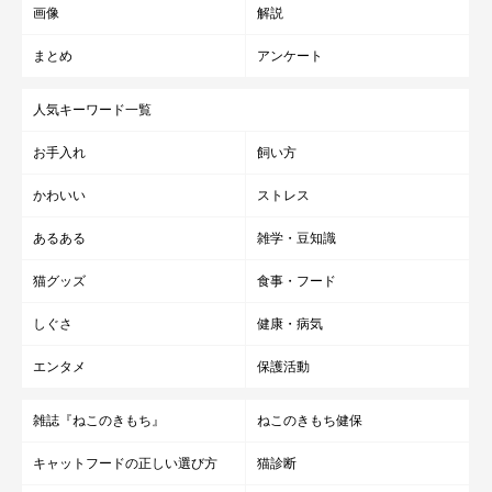
画像
解説
まとめ
アンケート
人気キーワード一覧
お手入れ
飼い方
かわいい
ストレス
あるある
雑学・豆知識
猫グッズ
食事・フード
しぐさ
健康・病気
エンタメ
保護活動
雑誌『ねこのきもち』
ねこのきもち健保
キャットフードの正しい選び方
猫診断