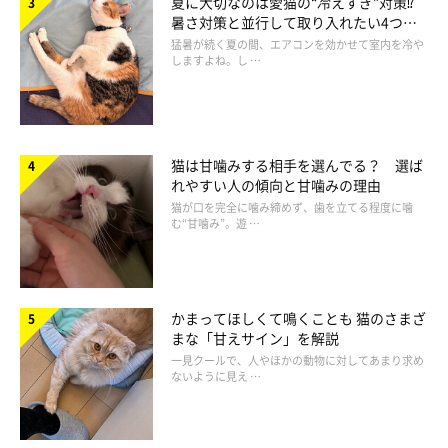
夏に大切なのは愛猫の“冷えすぎ”対策⁉
暑さ対策と並行して取り入れたい4つの
工夫
猛暑が続く夏の間、エアコンを効かせて室内を冷や
しますよね。し …
猫が長時間出てこないときの対処法は？
猫は甘噛みする相手を選んでる？ 選ば
れやすい人の傾向と甘噛みの理由
猫が口を完全に噛み締めず、歯を立てる程度に噛
む“甘噛み”。遊 …
かまってほしくて鳴くことも 猫のさまざ
まな「甘えサイン」を解説
一見クールで、人やほかの動物に対してあまり求め
ないように見え …