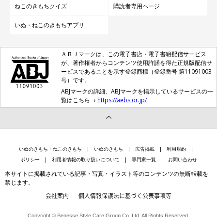
ねこのきもちクイズ
購読者専用ページ
いぬ・ねこのきもちアプリ
ＡＢＪマークは、この電子書店・電子書籍配信サービス
が、著作権者からコンテンツ使用許諾を得た正規版配信サ
ービスであることを示す登録商標（登録番号 第11091003
号）です。
ABJマークの詳細、ABJマークを掲示しているサービスの一
覧はこちら→
https://aebs.or.jp/
いぬのきもち・ねこのきもち
いぬのきもち
広告掲載
利用規約
ポリシー
利用者情報の取り扱いについて
専門家一覧
お問い合わせ
本サイトに掲載されている記事・写真・イラスト等のコンテンツの無断転載を
禁じます。
会社案内
個人情報保護法に基づく公表事項等
Copyright © Benesse Style Care Group Co.,Ltd. All Rights Reserved.