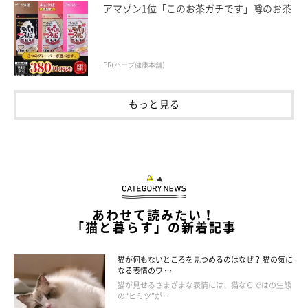
アマゾン1位「このお茶ガチです」噂のお茶
PR(ハーブ健康本舗)
もっと見る
ねこのきもち投稿写真ギャラリー
引っ越しなどで生活環境が変わった直後は、猫が隠れ場所から出
てくるまで時間がかかることもあります。しかし、無理矢理そこ
から引っ張り出すのはNG。
あわせて読みたい！
「猫と暮らす」の新着記事
隠れている場所の近くに水や猫トイレや水を用意して、しばらく
様子を見てあげてくださいね。
猫が何もないところを見つめるのはなぜ？ 猫の気に
なる表情のワ …
猫が見せるさまざまな表情には、猫ならではの生態
の“ヒミツ”が …