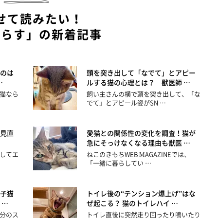
せて読みたい！
暮らす」の新着記事
のは
頭を突き出して「なでて」とアピー
…
ルする猫の心理とは？ 獣医師 …
猫なら
飼い主さんの横で頭を突き出して、「な
でて」とアピール姿がSN …
見直
愛猫との関係性の変化を調査！猫が
急にそっけなくなる理由も獣医 …
してエ
ねこのきもちWEB MAGAZINEでは、
「一緒に暮らしてい …
子猫
トイレ後の“テンション爆上げ”はな
 …
ぜ起こる？ 猫のトイレハイ …
分のス
トイレ直後に突然走り回ったり鳴いたり