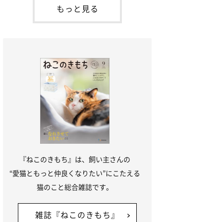
「ね
てお世話を求めるときに鳴き声を使いま
もっと見る
す。子猫なので「ニャー」よりもややか細
い「ミャア」といった鳴き声になります
が、この鳴き声を聞くと成猫が反応すると
いう習性があるようで
『ねこのきもち』は、飼い主さんの
“愛猫ともっと仲良くなりたい”にこたえる
猫のこと総合雑誌です。
雑誌『ねこのきもち』