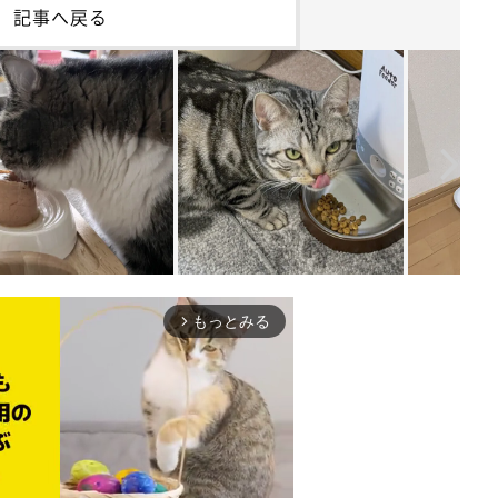
記事へ戻る
もっとみる
arrow_forward_ios