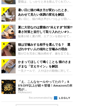
入れ方を解説
愛猫は、しっかりと水を飲んでくれていま
すか？ 夏場はエアコンで室内が涼しいこ
暑い日に猫の鳴き方が変わったとき、
ともあり、猫があまり水を飲まないこと
も。積極的に水分を摂らせるためには、給
あわせて見たい体調の変化を解説
水方法を見直したり、フードから水分を摂
暑い日に、猫の鳴き声がいつもより弱い、
らせたりする方法があります。今回は獣医
かすれる、しつこく鳴くなど、ふだんと違
師の重本仁先生に、猫に水分を摂らせるた
夏に大切なのは愛猫の“冷えすぎ”対策⁉
って聞こえることがあります。 そんなと
めにできるためできる工夫を教えていただ
き、あわせてどのような様子を確認したら
暑さ対策と並行して取り入れたい4つの
きました。ボウルの高さを愛猫の好みにね
よいのでしょうか。暑い日に猫の鳴き方が
工夫
猛暑が続く夏の間、エアコンを効かせて室
このきもち投稿写真ギャラリー水飲みボウ
変わるときの見方や注意したい体調の変化
内を冷やしますよね。しかし、人にとって
ルの高さは、猫が飲むときに頭が胃より下
などについて、ねこのきもち獣医師相談室
猫は甘噛みする相手を選んでる？ 選
は快適な温度でも、猫にとっては温度が低
にならないように設定すると飲みやすいで
の山口みき先生に伺いました。 鳴き方の
すぎることも。暑さ対策と並行して、冷え
ばれやすい人の傾向と甘噛みの理由
しょう。首を深く折り曲げずに済むため、
変化だけで判断せず、全身の様子も確認し
すぎ対策もしっかりと行うことが大切で
猫が口を完全に噛み締めず、歯を立てる程
関節や食道への負
てねこのきもち投稿写真ギャラリー猫の鳴
す。今回は獣医師の重本仁先生に、猫の冷
度に噛む“甘噛み”。遊びやスキンシップの
き方が変わったとき、暑さと関係している
えすぎを防ぐ4つの対策を教えていただき
かまってほしくて鳴くことも 猫のさま
ときに繰り出すことがありますが、同じ家
ように見えることがあります。 ただ、鳴
ました。（1） 冷房の効いていない部屋に
族でも噛まれる頻度に違いがあると感じる
ざまな「甘えサイン」を解説
き声だけで原因を決めるのは難しく、体調
行き来できるようにするねこのきもち投稿
ことも。ねこのきもちWEB MAGAZINEで
一見クールで、人やほかの動物に対してあ
や環境の変化を
写真ギャラリー猫が寒いと感じたときに、
は、飼い主さんたちにアンケートを実施
まり求めないように見える猫。しかし、実
冷気から逃れる「逃げ場」を用意しておき
し、愛猫が甘噛みする相手を選んでいると
は甘えん坊な性格の猫も少なくありませ
「え、こんなセールやってたの？」8
ましょう。冷房の効いていない部屋や廊下
感じる状況を教えてもらいました。また、
ん。今回は猫たちが出している“甘えサイ
0％OFF以上が続々登場！Amazonの本
へも自由に行き来できるように、ドアは猫
ねこのきもち獣医師相談室の原駿太朗先生
ン”について、帝京科学大学生命環境学部
気が...
が通れる程度に
には、実際に猫は甘噛みする相手を選んで
アニマルサイエンス学科准教授の加隈良枝
PR(Amazon)
いるのか、その真相をお聞きします。約6
先生に教えていただきました。鳴くのは、
Recommended by
割の飼い主さんが「甘噛みする相手を選ん
かまってほしいサインねこのきもち投稿写
でいる」と感じていた※2026年5月実施
真ギャラリーもともと、子猫が親猫に対し