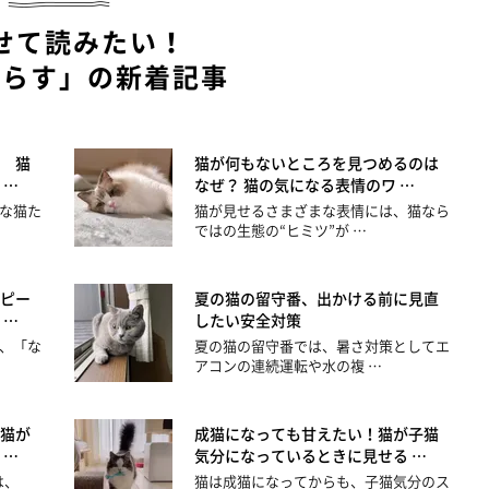
せて読みたい！
暮らす」の新着記事
 猫
猫が何もないところを見つめるのは
 …
なぜ？ 猫の気になる表情のワ …
な猫た
猫が見せるさまざまな表情には、猫なら
ではの生態の“ヒミツ”が …
ピー
夏の猫の留守番、出かける前に見直
 …
したい安全対策
、「な
夏の猫の留守番では、暑さ対策としてエ
アコンの連続運転や水の複 …
猫が
成猫になっても甘えたい！猫が子猫
 …
気分になっているときに見せる …
は、
猫は成猫になってからも、子猫気分のス