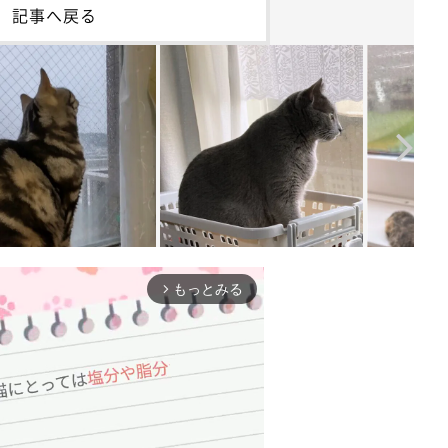
記事へ戻る
もっとみる
arrow_forward_ios