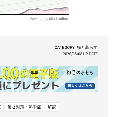
Powered by 
GliaStudios
M
u
t
CATEGORY 猫と暮らす
2026/05/08
UP DATE
e
室
暑さ対策・熱中症
解説