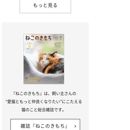
が通れる程度に
には、実際に猫は甘噛みする相手を選んで
もっと見る
いるのか、その真相をお聞きします。約6
割の飼い主さんが「甘噛みする相手を選ん
でいる」と感じていた※2026年5月実施
「ね
『ねこのきもち』は、飼い主さんの
“愛猫ともっと仲良くなりたい”にこたえる
猫のこと総合雑誌です。
雑誌『ねこのきもち』