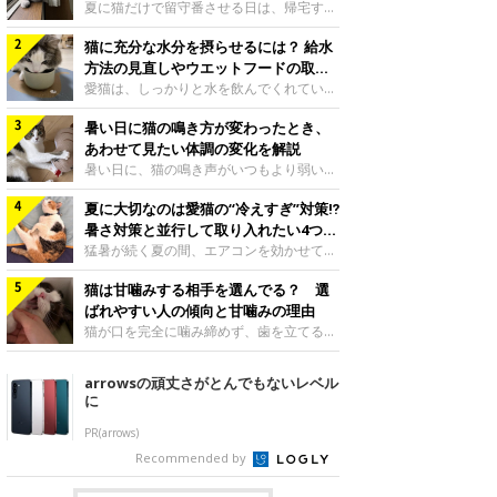
夏に猫だけで留守番させる日は、帰宅する
まで部屋が暑くなりすぎないか、水は足り
猫に充分な水分を摂らせるには？ 給水
るかと気になる飼い主さんもいるでしょ
う。家の中なら安全と思っていても、日中
方法の見直しやウエットフードの取り
は室温が急に上がることがあります。留守
入れ方を解説
愛猫は、しっかりと水を飲んでくれていま
中の暑さから猫を守るために準備したいこ
すか？ 夏場はエアコンで室内が涼しいこ
とや、帰宅後に見たいサインなどについ
暑い日に猫の鳴き方が変わったとき、
ともあり、猫があまり水を飲まないこと
て、ねこのきもち獣医師相談室の岡本りさ
も。積極的に水分を摂らせるためには、給
あわせて見たい体調の変化を解説
先生に伺いました。 留守中は室温が急に
水方法を見直したり、フードから水分を摂
暑い日に、猫の鳴き声がいつもより弱い、
上がることがあるねこのきもち投稿写真ギ
らせたりする方法があります。今回は獣医
かすれる、しつこく鳴くなど、ふだんと違
ャラリー夏の日中は、エアコンが切れると
師の重本仁先生に、猫に水分を摂らせるた
夏に大切なのは愛猫の“冷えすぎ”対策⁉
って聞こえることがあります。 そんなと
室温が急に上昇する場合があります。猫は
めにできるためできる工夫を教えていただ
き、あわせてどのような様子を確認したら
暑さ対策と並行して取り入れたい4つの
自分で涼しい場所を探すのが得意ですが、
きました。ボウルの高さを愛猫の好みにね
よいのでしょうか。暑い日に猫の鳴き方が
工夫
猛暑が続く夏の間、エアコンを効かせて室
部屋全体が暑くなれ
このきもち投稿写真ギャラリー水飲みボウ
変わるときの見方や注意したい体調の変化
内を冷やしますよね。しかし、人にとって
ルの高さは、猫が飲むときに頭が胃より下
などについて、ねこのきもち獣医師相談室
猫は甘噛みする相手を選んでる？ 選
は快適な温度でも、猫にとっては温度が低
にならないように設定すると飲みやすいで
の山口みき先生に伺いました。 鳴き方の
すぎることも。暑さ対策と並行して、冷え
ばれやすい人の傾向と甘噛みの理由
しょう。首を深く折り曲げずに済むため、
変化だけで判断せず、全身の様子も確認し
すぎ対策もしっかりと行うことが大切で
猫が口を完全に噛み締めず、歯を立てる程
関節や食道への負
てねこのきもち投稿写真ギャラリー猫の鳴
す。今回は獣医師の重本仁先生に、猫の冷
度に噛む“甘噛み”。遊びやスキンシップの
き方が変わったとき、暑さと関係している
えすぎを防ぐ4つの対策を教えていただき
ときに繰り出すことがありますが、同じ家
arrowsの頑丈さがとんでもないレベル
ように見えることがあります。 ただ、鳴
ました。（1） 冷房の効いていない部屋に
族でも噛まれる頻度に違いがあると感じる
に
き声だけで原因を決めるのは難しく、体調
行き来できるようにするねこのきもち投稿
ことも。ねこのきもちWEB MAGAZINEで
や環境の変化を
写真ギャラリー猫が寒いと感じたときに、
は、飼い主さんたちにアンケートを実施
PR(arrows)
冷気から逃れる「逃げ場」を用意しておき
し、愛猫が甘噛みする相手を選んでいると
Recommended by
ましょう。冷房の効いていない部屋や廊下
感じる状況を教えてもらいました。また、
へも自由に行き来できるように、ドアは猫
ねこのきもち獣医師相談室の原駿太朗先生