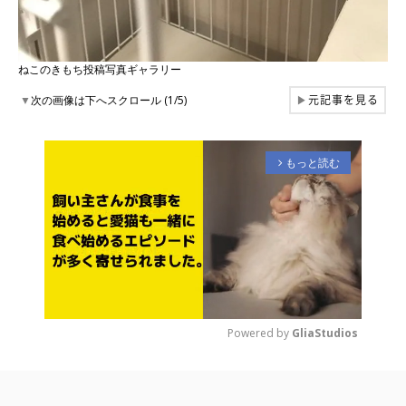
ねこのきもち投稿写真ギャラリー
元記事を見る
▼
次の画像は下へスクロール (1/5)
▶
もっと読む
arrow_forward_ios
Powered by 
GliaStudios
M
u
t