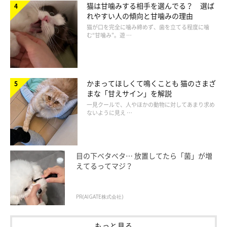
猫は甘噛みする相手を選んでる？ 選ば
れやすい人の傾向と甘噛みの理由
猫が口を完全に噛み締めず、歯を立てる程度に噛
む“甘噛み”。遊 …
かまってほしくて鳴くことも 猫のさまざ
まな「甘えサイン」を解説
一見クールで、人やほかの動物に対してあまり求め
ないように見え …
目の下ベタベタ… 放置してたら「菌」が増
えてるってマジ？
PR(AIGATE株式会社)
もっと見る