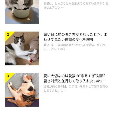
方を解説
愛猫は、しっかりと水を飲んでくれていますか？ 夏
場はエアコン …
暑い日に猫の鳴き方が変わったとき、あ
わせて見たい体調の変化を解説
暑い日に、猫の鳴き声がいつもより弱い、かすれ
る、しつこく鳴く …
夏に大切なのは愛猫の“冷えすぎ”対策⁉
暑さ対策と並行して取り入れたい4つの
工夫
猛暑が続く夏の間、エアコンを効かせて室内を冷や
しますよね。し …