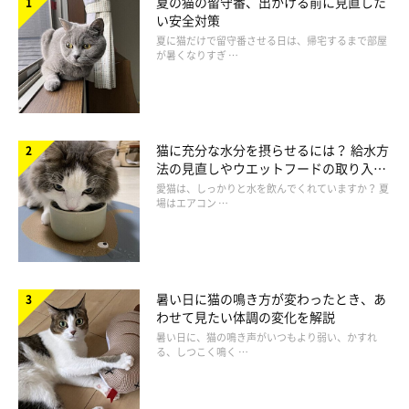
夏の猫の留守番、出かける前に見直した
い安全対策
夏に猫だけで留守番させる日は、帰宅するまで部屋
が暑くなりすぎ …
猫に充分な水分を摂らせるには？ 給水方
法の見直しやウエットフードの取り入れ
方を解説
愛猫は、しっかりと水を飲んでくれていますか？ 夏
場はエアコン …
暑い日に猫の鳴き方が変わったとき、あ
わせて見たい体調の変化を解説
暑い日に、猫の鳴き声がいつもより弱い、かすれ
る、しつこく鳴く …