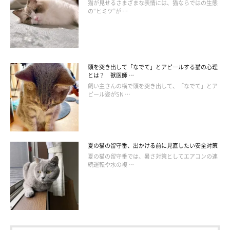
猫が見せるさまざまな表情には、猫ならではの生態
の“ヒミツ”が …
頭を突き出して「なでて」とアピールする猫の心理
とは？ 獣医師 …
飼い主さんの横で頭を突き出して、「なでて」とア
ピール姿がSN …
夏の猫の留守番、出かける前に見直したい安全対策
夏の猫の留守番では、暑さ対策としてエアコンの連
続運転や水の複 …