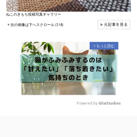
ねこのきもち投稿写真ギャラリー
元記事を見る
▼
次の画像は下へスクロール (1/4)
▶
もっと読む
arrow_forward_ios
Powered by 
GliaStudios
M
u
t
e