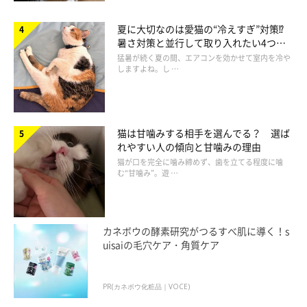
夏に大切なのは愛猫の“冷えすぎ”対策⁉
暑さ対策と並行して取り入れたい4つの
工夫
猛暑が続く夏の間、エアコンを効かせて室内を冷や
しますよね。し …
猫は甘噛みする相手を選んでる？ 選ば
れやすい人の傾向と甘噛みの理由
猫が口を完全に噛み締めず、歯を立てる程度に噛
む“甘噛み”。遊 …
カネボウの酵素研究がつるすべ肌に導く！s
uisaiの毛穴ケア・角質ケア
PR(カネボウ化粧品｜VOCE)