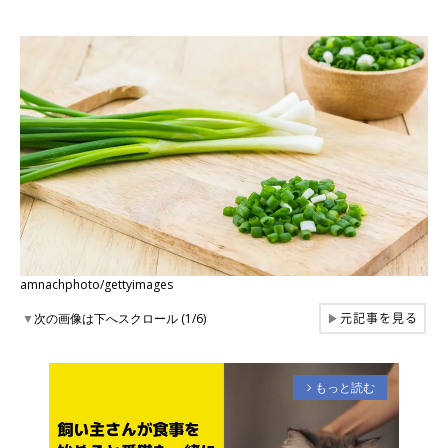
amnachphoto/gettyimages
元記事を見る
▼
次の画像は下へスクロール (1/6)
▶
もっと読む
arrow_forward_ios