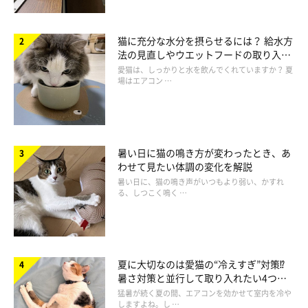
猫に充分な水分を摂らせるには？ 給水方
法の見直しやウエットフードの取り入れ
方を解説
愛猫は、しっかりと水を飲んでくれていますか？ 夏
場はエアコン …
暑い日に猫の鳴き方が変わったとき、あ
わせて見たい体調の変化を解説
暑い日に、猫の鳴き声がいつもより弱い、かすれ
る、しつこく鳴く …
夏に大切なのは愛猫の“冷えすぎ”対策⁉
暑さ対策と並行して取り入れたい4つの
工夫
猛暑が続く夏の間、エアコンを効かせて室内を冷や
しますよね。し …