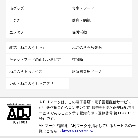
猫グッズ
食事・フード
しぐさ
健康・病気
エンタメ
保護活動
雑誌『ねこのきもち』
ねこのきもち健保
キャットフードの正しい選び方
猫診断
ねこのきもちクイズ
購読者専用ページ
いぬ・ねこのきもちアプリ
ＡＢＪマークは、この電子書店・電子書籍配信サービス
が、著作権者からコンテンツ使用許諾を得た正規版配信サ
ービスであることを示す登録商標（登録番号 第11091003
号）です。
ABJマークの詳細、ABJマークを掲示しているサービスの一
覧はこちら→
https://aebs.or.jp/