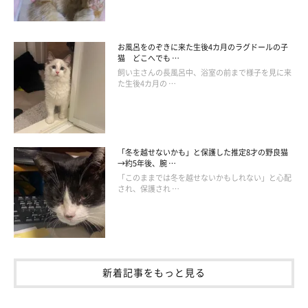
お風呂をのぞきに来た生後4カ月のラグドールの子
猫 どこへでも …
飼い主さんの長風呂中、浴室の前まで様子を見に来
た生後4カ月の …
「冬を越せないかも」と保護した推定8才の野良猫
→約5年後、腕 …
「このままでは冬を越せないかもしれない」と心配
され、保護され …
100円均一の紙紐で作る二段ベッド
新着記事をもっと見る