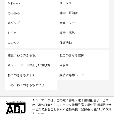
かわいい
ストレス
あるある
雑学・豆知識
猫グッズ
食事・フード
しぐさ
健康・病気
エンタメ
保護活動
雑誌『ねこのきもち』
ねこのきもち健保
キャットフードの正しい選び方
猫診断
ねこのきもちクイズ
購読者専用ページ
いぬ・ねこのきもちアプリ
ＡＢＪマークは、この電子書店・電子書籍配信サービス
が、著作権者からコンテンツ使用許諾を得た正規版配信サ
ービスであることを示す登録商標（登録番号 第11091003
号）です。