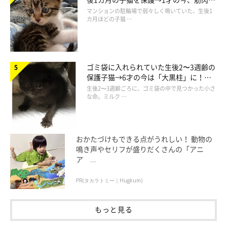
でツンデレなコに成長
マンションの駐輪場で弱々しく鳴いていた、生後1
カ月ほどの子猫 …
@colette0727
コレットちゃんの遊び場を増やすべく、初心者ながらDIYをした
ゴミ袋に入れられていた生後2〜3週齢の
保護子猫→6才の今は「大黒柱」に！
そう。賃貸で壁に穴は開けられないとのことで、試行錯誤。
美しい黒猫に成長した姿にグッとくる
生後2〜3週齢ごろに、ゴミ袋の中で見つかった小さ
な命。ミルク …
ベッド横のデッドスペースを利用して作られたキャットタワー
は、手作りとは思えないほどの完成度！
おかたづけもできる点がうれしい！ 動物の
鳴き声やセリフが盛りだくさんの「アニ
ア ...
PR(タカラトミー｜Hugkum)
もっと見る