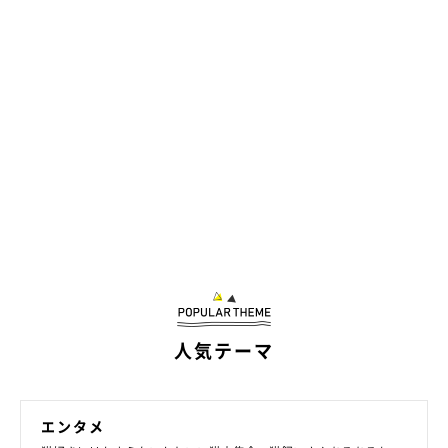
@massun1122
人気テーマ
Instagramユーザー
@massun1122
さんの愛猫ちゃんたちがくつろ
いでいるこちらの二段ベッド。じつは、100円均一の紙紐を編ん
エンタメ