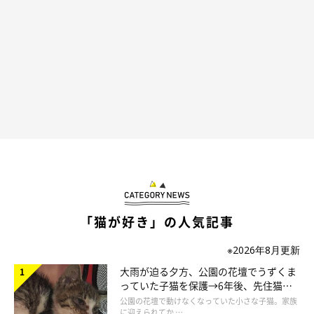
5時間かけて作った力作のキャットタワー
「猫が好き」の人気記事
※2026年8月更新
大雨が迫る夕方、公園の花壇でうずくま
っていた子猫を保護→6年後、先住猫
と“姉妹”のような関係に
公園の花壇で動けなくなっていた小さな子猫。家族
に迎えられてか …