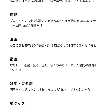
で作られたベッドなんです！
猫好きにはたまらないかわいい猫大集合。猫飼いさんあるあるも
感触が気持ちいいのか、すっぽりとおさまって快適そう。編み物
連載
が得意な方は、真似してみたくなりますね！
ブログやインスタで話題の人気猫のエッセイが読めるのはねこのき
もちWEB MAGAZINEだけ！
三者三様の猫のためのDIY作品。ちょっと工夫すれば、今よりも
漫画
愛猫との暮らしがより快適に、より楽しくなるかもしれません。
ねこのきもちWEB MAGAZINE発！猫だらけの4コマ＆エッセイ漫画
DIYに興味があるという方は、ぜひ挑戦してみてください！
動画
参照／Instagram（
@ofukichan
、
@colette0727
、
おもしろ、感動、驚き、癒し…猫たちのちょっとした瞬間の動画は
@massun1122
）
やみつきに！
文／Ayano Yamabuki
雑学・豆知識
明日誰かに話したくなる猫にまつわる”あれこれ”ネタはこちら
猫グッズ