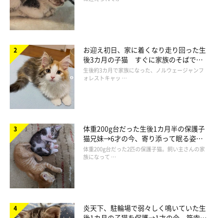
@colette0727
お迎え初日、家に着くなり走り回った生
後3カ月の子猫 すぐに家族のそばで落
Instagramユーザー
@colette0727
さんの愛猫・コレットちゃんが
ち着く姿に「迎えてよかった」
生後約3カ月で家族になった、ノルウェージャンフ
ォレストキャッ …
満足そうに座っているのは、飼い主さんがひとりで製作したキャ
ットタワー。なんと、5時間かけて作ったのだとか！
体重200g台だった生後1カ月半の保護子
猫兄妹→6才の今、寄り添って眠る姿に
ほっこり！
体重200g台だった2匹の保護子猫。飼い主さんの家
族になって …
炎天下、駐輪場で弱々しく鳴いていた生
後1カ月の子猫を保護→1才の今、筋肉質