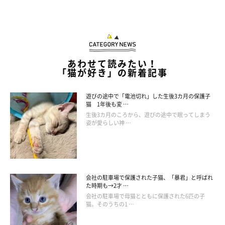
あわせて読みたい！
「猫が好き」の新着記事
遊びの途中で「電池切れ」した生後3カ月の保護子
猫 1年後も変 …
生後3カ月のころから、遊びの途中で眠ってしまう
姿が愛らしい神 …
@colette0727
コレットちゃんはトンネルの上にある爪とぎコーナーがお気に入
りみたいです♡
会社の駐車場で保護された子猫、「暴君」と呼ばれ
た時期も→2才 …
会社の駐車場で母猫とともに保護された6匹の子
猫。そのうちの1 …