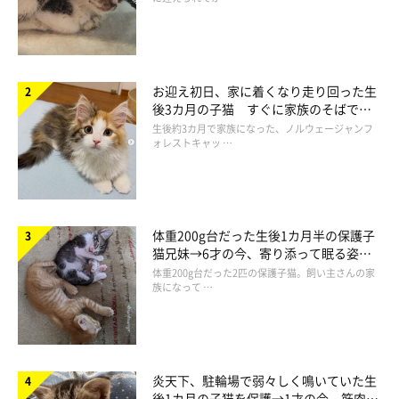
同じ調査でラグドールの次に愛情深さの評価が高かったのが、ミ
ックスの短毛猫。また、友好性がある猫という評価では、ラグド
ールとメインクーンが高いという結果がでました。
お迎え初日、家に着くなり走り回った生
後3カ月の子猫 すぐに家族のそばで落
愛情深い猫…ラグドールとミックスの短毛猫が高評価
ち着く姿に「迎えてよかった」
生後約3カ月で家族になった、ノルウェージャンフ
友好性がある猫…ラグドールとメインクーンが高評価
ォレストキャッ …
愛情深さや友好性は、人との距離を縮める要素になります。その
ため、これらの猫種には甘えん坊と思われる猫が多いかもしれま
体重200g台だった生後1カ月半の保護子
せん。
猫兄妹→6才の今、寄り添って眠る姿に
ほっこり！
体重200g台だった2匹の保護子猫。飼い主さんの家
族になって …
炎天下、駐輪場で弱々しく鳴いていた生
後1カ月の子猫を保護→1才の今、筋肉質