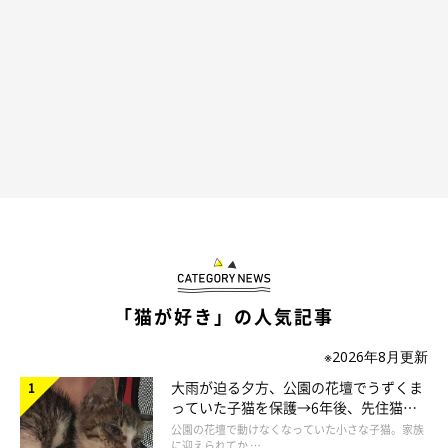
ねこのきもち投稿写真ギャラリー
前章で紹介した米国機関の調査によると、ラグドールがダントツ
「猫が好き」の人気記事
で愛情深いという結果が出ました。ラグドールは名前の由来
に"ぬいぐるみ"という意味をもつ品種で、抱っこされて可愛がら
※2026年8月更新
れるような従順な性質なので、甘えん坊になりやすいのかもしれ
大雨が迫る夕方、公園の花壇でうずくま
っていた子猫を保護→6年後、先住猫
ません。
と“姉妹”のような関係に
公園の花壇で動けなくなっていた小さな子猫。家族
に迎えられてか …