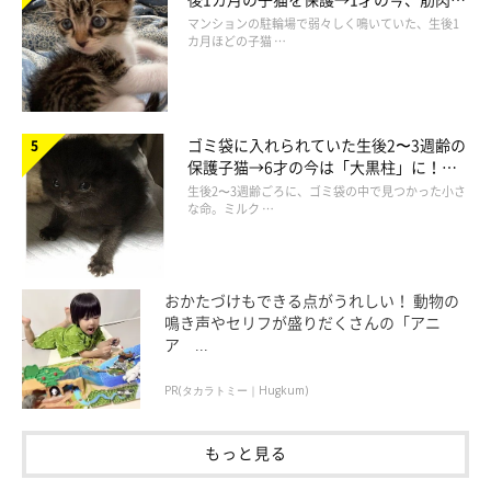
でツンデレなコに成長
マンションの駐輪場で弱々しく鳴いていた、生後1
カ月ほどの子猫 …
ゴミ袋に入れられていた生後2〜3週齢の
保護子猫→6才の今は「大黒柱」に！
美しい黒猫に成長した姿にグッとくる
生後2〜3週齢ごろに、ゴミ袋の中で見つかった小さ
な命。ミルク …
番外編 ～かまってあげられないと猫もすねる
の？～
おかたづけもできる点がうれしい！ 動物の
鳴き声やセリフが盛りだくさんの「アニ
ア ...
PR(タカラトミー｜Hugkum)
もっと見る