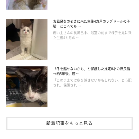
猫がもとめているものや、甘えたい気持ちの中身はわかると思う
ので、時間のあるときにたっぷりと気持ちを満たしてあげましょ
う。
お風呂をのぞきに来た生後4カ月のラグドールの子
猫 どこへでも …
飼い主さんの長風呂中、浴室の前まで様子を見に来
た生後4カ月の …
性格には個体差があるので、ここで甘えん坊といわれなかった猫
種や性別の猫だって、身近な人に甘えたいときはあります。猫の
方から甘えてきたときは、思う存分に甘えせさせてあげましょ
う。
「冬を越せないかも」と保護した推定8才の野良猫
→約5年後、腕 …
「このままでは冬を越せないかもしれない」と心配
参考／「ねこのきもち」2021年6月号『あなたに可愛がってほし
され、保護され …
いからあの手この手で♡甘えん坊な猫たち』（監修：帝京科学大
学生命環境学部アニマルサイエンス学科准教授 加隈良枝先生）
文／こさきはな
※写真はスマホアプリ「いぬ・ねこのきもち」で投稿されたもの
新着記事をもっと見る
です。
※記事と写真に関連性はありませんので予めご了承ください。