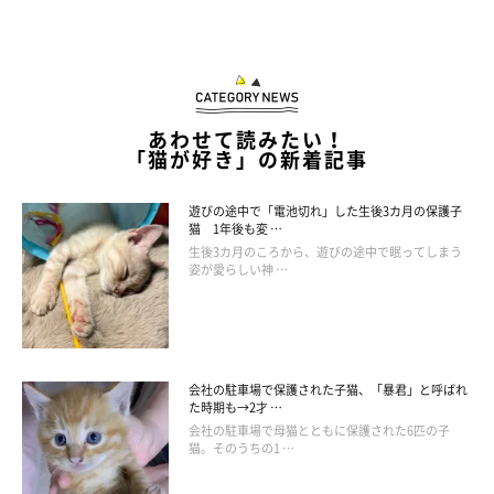
あわせて読みたい！
「猫が好き」の新着記事
ねこのきもち投稿写真ギャラリー
遊びの途中で「電池切れ」した生後3カ月の保護子
猫 1年後も変 …
生後3カ月のころから、遊びの途中で眠ってしまう
甘えん坊な猫は、飼い主さんが忙しくてかまってあげられない
姿が愛らしい神 …
と、すねるのでしょうか？
猫もすねることがあるのかについては微妙なところですが、かま
って欲しいときにかまってもらえない状況が続くと、猫にストレ
会社の駐車場で保護された子猫、「暴君」と呼ばれ
た時期も→2才 …
スが溜まります。あまりに関わりが少ないと、求めても得られな
会社の駐車場で母猫とともに保護された6匹の子
い無力感から、ずっと寝ているようになることも。
猫。そのうちの1 …