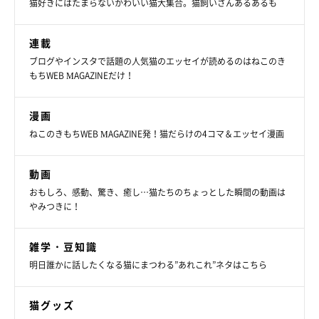
猫好きにはたまらないかわいい猫大集合。猫飼いさんあるあるも
連載
ブログやインスタで話題の人気猫のエッセイが読めるのはねこのき
もちWEB MAGAZINEだけ！
漫画
ねこのきもちWEB MAGAZINE発！猫だらけの4コマ＆エッセイ漫画
動画
おもしろ、感動、驚き、癒し…猫たちのちょっとした瞬間の動画は
やみつきに！
雑学・豆知識
明日誰かに話したくなる猫にまつわる”あれこれ”ネタはこちら
猫グッズ