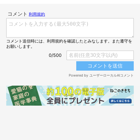
甘えん坊な猫の傾向 ～猫種による違いはある
の？～