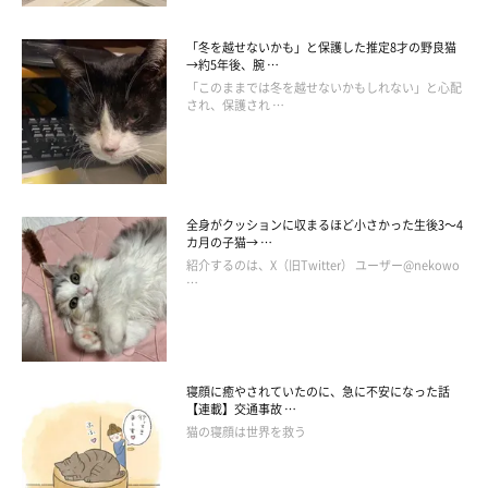
「冬を越せないかも」と保護した推定8才の野良猫
→約5年後、腕 …
「このままでは冬を越せないかもしれない」と心配
され、保護され …
全身がクッションに収まるほど小さかった生後3～4
カ月の子猫→ …
紹介するのは、X（旧Twitter） ユーザー@nekowo
…
「行かないで」と訴えてくるテトくん
@Tetochannel0523
飼い主さんの帰宅時に、胸キュンすぎる行動を見せてくれたテト
寝顔に癒やされていたのに、急に不安になった話
くん。飼い主さんにお話を伺うと、お出迎えに関する可愛らしい
【連載】交通事故 …
エピソードを話してくれました。
猫の寝顔は世界を救う