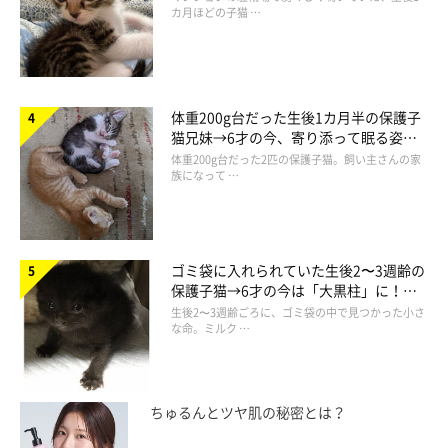
カ月ほどの子猫 …
ントが寄せられています。
体重200g台だった生後1カ月半の保護子
飼い主が帰ってきたときのテトくん
猫兄妹→6才の今、寄り添って眠る姿に
ほっこり！
pic.twitter.com/N3beDoLnkK
体重200g台だった2匹の保護子猫。飼い主さんの家
族になって …
— しろねこのテト🐾 (@Tetochannel0523)
November
30, 2021
ゴミ袋に入れられていた生後2〜3週齢の
保護子猫→6才の今は「大黒柱」に！
美しい黒猫に成長した姿にグッとくる
生後2〜3週齢ごろに、ゴミ袋の中で見つかった小さ
な命。ミルク …
ちゅるんとツヤ肌の秘密とは？