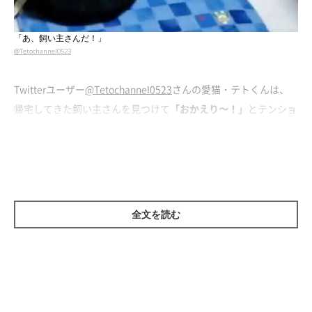
「あ、飼い主さんだ！」
@Tetochannel0523
Twitterユーザー
@Tetochannel0523
さんの愛猫・テトくんは、
帰宅してきた飼い主さんを見つけて
「おかえり〜！」
とテンショ
ンが上がって…。愛情いっぱいの行動に胸キュンです！
全力すぎるハグ
全文を読む