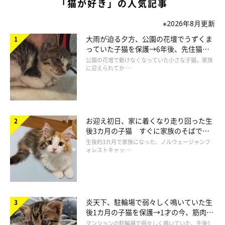
「猫が好き」の人気記事
※2026年8月更新
大雨が迫る夕方、公園の花壇でうずくま
っていた子猫を保護→6年後、先住猫
と“姉妹”のような関係に
公園の花壇で動けなくなっていた小さな子猫。家族
に迎えられてか …
飼い主さんとハグに成功！
@Tetochannel0523
お迎え初日、家に着くなり走り回った生
ものの数秒で2回のジャンプを決め、飼い主さんの胸に飛び込ん
後3カ月の子猫 すぐに家族のそばで落
だテトくん。飼い主さんの帰宅がよっぽど嬉しかったのですね。
ち着く姿に「迎えてよかった」
生後約3カ月で家族になった、ノルウェージャンフ
ォレストキャッ …
飼い主さんも“愛情のかたまり”になったテトくんをしっかりと受
け止めたのでした！
愛情に溢れた幸せいっぱいの動画に、Twitterユーザーさんから
炎天下、駐輪場で弱々しく鳴いていた生
は
「全力で喜んでるのが伝わってきますね」「疲れもぶっ飛びま
後1カ月の子猫を保護→1才の今、筋肉質
でツンデレなコに成長
すね！」「めちゃ羨ましいっす！ 良いなぁ〜！」
といったコメ
マンションの駐輪場で弱々しく鳴いていた、生後1