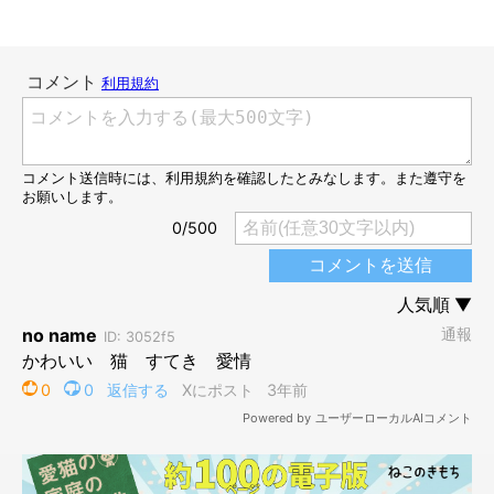
ジャーンプ！
@Tetochannel0523
ソファの背もたれも飛び越え、奥で待っている飼い主さんのもと
に
全力でジャーンプ！！