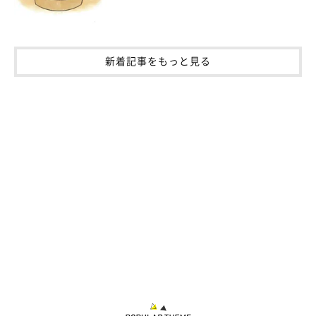
飼い主さん：
「テトは、飼い主の帰り時間が遅いほど、飛びつくようにお出迎
えをしてくれます。ほかにも、ドアの前にいて飼い主が部屋に入
新着記事をもっと見る
る瞬間に足にスリスリしてくることもありますね」
テトくんの行動から、飼い主さんのことが大好きなんだなという
のが伝わってきますね♪