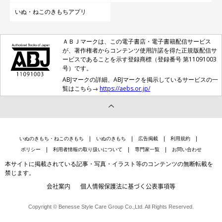
いぬ・ねこのきもちアプリ
ＡＢＪマークは、この電子書店・電子書籍配信サービス
が、著作権者からコンテンツ使用許諾を得た正規版配信サ
ービスであることを示す登録商標（登録番号 第11091003
号）です。
ABJマークの詳細、ABJマークを掲示しているサービスの一
覧はこちら→
https://aebs.or.jp/
いぬのきもち・ねこのきもち
いぬのきもち
広告掲載
利用規約
ポリシー
利用者情報の取り扱いについて
専門家一覧
お問い合わせ
本サイトに掲載されている記事・写真・イラスト等のコンテンツの無断転載を
禁じます。
会社案内
個人情報保護法に基づく公表事項等
Copyright © Benesse Style Care Group Co.,Ltd. All Rights Reserved.