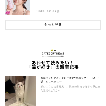
PR(DHC｜CanCam.jp)
もっと見る
テトくんの行動について、飼い主さんに話を
聞いた！
あわせて読みたい！
「猫が好き」の新着記事
お風呂をのぞきに来た生後4カ月のラグドールの子
猫 どこへでも …
飼い主さんの長風呂中、浴室の前まで様子を見に来
た生後4カ月の …