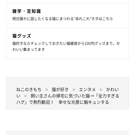
雑学・豆知識
明日誰かに話したくなる猫にまつわる”あれこれ”ネタはこちら
猫グッズ
猫好きならチェックしておきたい猫雑貨から100均グッズまで。か
わいい集まってます
ブルーアイが可愛い♡
@Tetochannel0523
飼い主さんによると、テトくんは保護猫だったのだそう。保護し
たときから人のことが大好きで、甘えん坊なコだったといいま
ねこのきもち
猫が好き
エンタメ
かわい
い
飼い主さんの帰宅に気づいた猫→「全力すぎる
す。
ハグ」で熱烈歓迎！ 幸せな光景に胸キュンする
そんなテトくんの「可愛いところ」について、飼い主さんはこの
ように話していました。