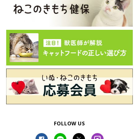
「飼い主の背中が特等席なテトくん」
@Tetochannel0523
とってもいい信頼関係を築いている、テトくんと飼い主さんご夫
婦。テトくんは今日も、飼い主さんご夫婦のもとでのびのびと楽
しく暮らしています♪
写真提供・取材協力／Twitter（
@Tetochannel0523
さん）
※この記事は投稿者さまにご了承をいただいたうえで制作してい
ます。
取材・文・構成／雨宮カイ
FOLLOW US