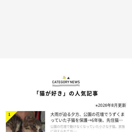
「猫が好き」の人気記事
※2026年8月更新
大雨が迫る夕方、公園の花壇でうずくま
っていた子猫を保護→6年後、先住猫
と“姉妹”のような関係に
公園の花壇で動けなくなっていた小さな子猫。家族
に迎えられてか …