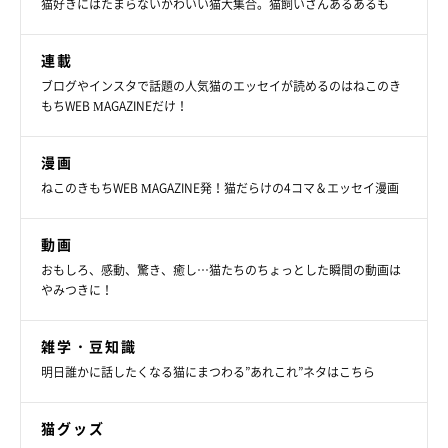
猫好きにはたまらないかわいい猫大集合。猫飼いさんあるあるも
連載
ブログやインスタで話題の人気猫のエッセイが読めるのはねこのき
もちWEB MAGAZINEだけ！
漫画
ねこのきもちWEB MAGAZINE発！猫だらけの4コマ＆エッセイ漫画
動画
おもしろ、感動、驚き、癒し…猫たちのちょっとした瞬間の動画は
やみつきに！
雑学・豆知識
明日誰かに話したくなる猫にまつわる”あれこれ”ネタはこちら
猫グッズ