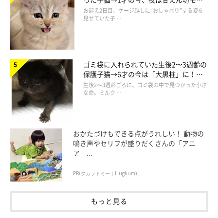
ドになるコに成長！
お迎え2日目、ケージ越しに“おしゃべり”する姿を
見せていた子 …
ゴミ袋に入れられていた生後2〜3週齢の
保護子猫→6才の今は「大黒柱」に！
美しい黒猫に成長した姿にグッとくる
生後2〜3週齢ごろに、ゴミ袋の中で見つかった小さ
な命。ミルク …
おかたづけもできる点がうれしい！ 動物の
鳴き声やセリフが盛りだくさんの「アニ
ア ...
PR(タカラトミー｜Hugkum)
もっと見る