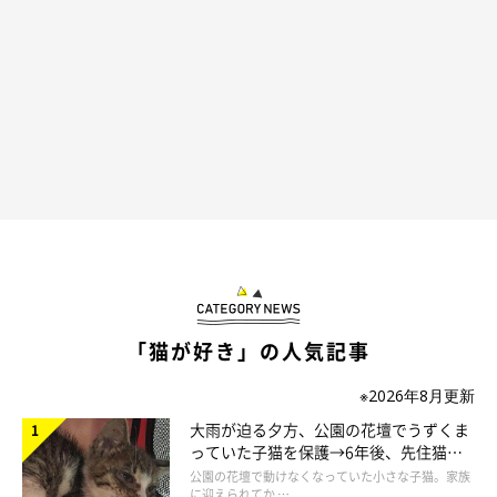
「猫が好き」の人気記事
※2026年8月更新
大雨が迫る夕方、公園の花壇でうずくま
っていた子猫を保護→6年後、先住猫
と“姉妹”のような関係に
公園の花壇で動けなくなっていた小さな子猫。家族
に迎えられてか …