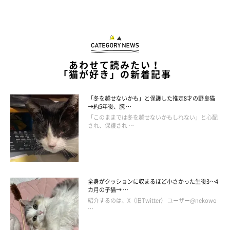
あわせて読みたい！
「猫が好き」の新着記事
「冬を越せないかも」と保護した推定8才の野良猫
→約5年後、腕 …
「このままでは冬を越せないかもしれない」と心配
され、保護され …
全身がクッションに収まるほど小さかった生後3～4
カ月の子猫→ …
紹介するのは、X（旧Twitter） ユーザー@nekowo
…