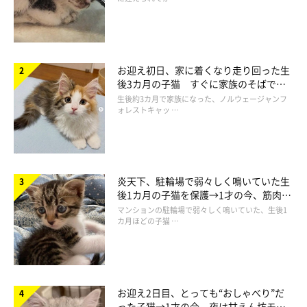
お迎え初日、家に着くなり走り回った生
後3カ月の子猫 すぐに家族のそばで落
ち着く姿に「迎えてよかった」
生後約3カ月で家族になった、ノルウェージャンフ
ォレストキャッ …
炎天下、駐輪場で弱々しく鳴いていた生
後1カ月の子猫を保護→1才の今、筋肉質
でツンデレなコに成長
マンションの駐輪場で弱々しく鳴いていた、生後1
カ月ほどの子猫 …
お迎え2日目、とっても“おしゃべり”だ
った子猫→1才の今、夜は甘えん坊モー