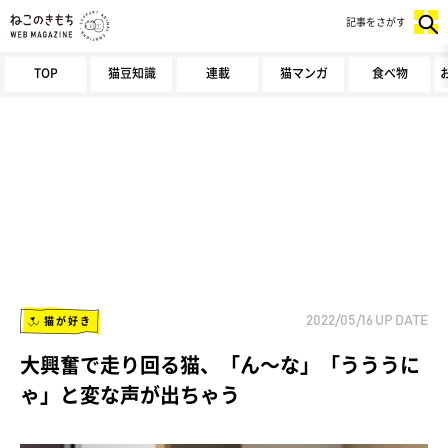
記事をさがす
TOP
猫豆知識
連載
猫マンガ
食べ物
猫が好き
2022/05/16
UP DATE
大興奮で走り回る猫、「ん～な」「うううに
ゃ」と変な声が出ちゃう