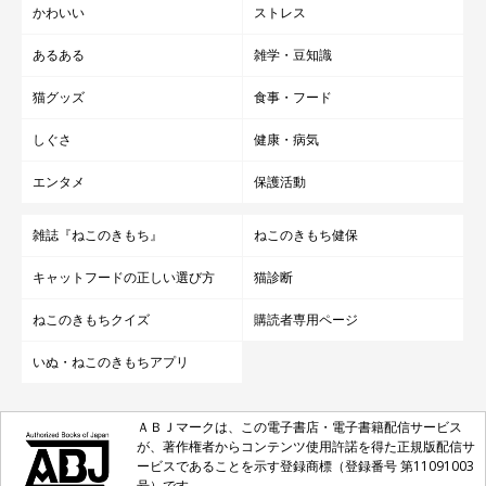
かわいい
ストレス
あるある
雑学・豆知識
猫グッズ
食事・フード
しぐさ
健康・病気
エンタメ
保護活動
雑誌『ねこのきもち』
ねこのきもち健保
キャットフードの正しい選び方
猫診断
ねこのきもちクイズ
購読者専用ページ
いぬ・ねこのきもちアプリ
ＡＢＪマークは、この電子書店・電子書籍配信サービス
が、著作権者からコンテンツ使用許諾を得た正規版配信サ
ービスであることを示す登録商標（登録番号 第11091003
号）です。