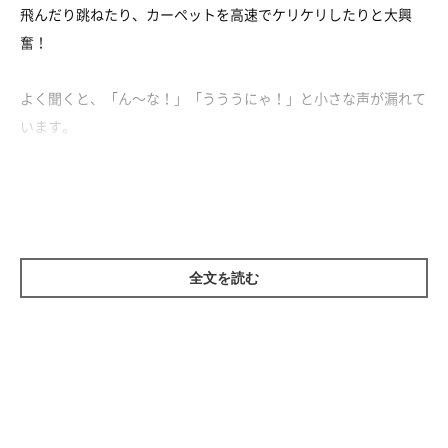
飛んだり跳ねたり、カーペットを高速でケリケリしたりと大興
奮！
よく聞くと、「ん～な！」「うううにゃ！」と小さな声が漏れて
います。
楽しすぎてついつい声が出ちゃったのかな？
でもリビングから飛び出していったまま、戻ってこなくなっちゃ
って……？
ママさんが探しに行ったら、なぜかお風呂場でクールダウン
全文を読む
（？）していたのでした。