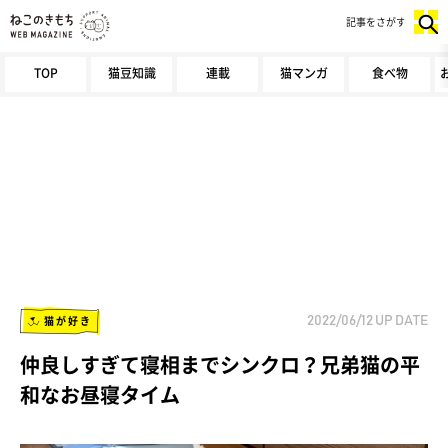
記事をさがす
TOP
猫豆知識
連載
猫マンガ
食べ物
猫が好き
2022/06/12
UP DATE
仲良しすぎて寝相までシンクロ？兄弟猫の平
和なお昼寝タイム