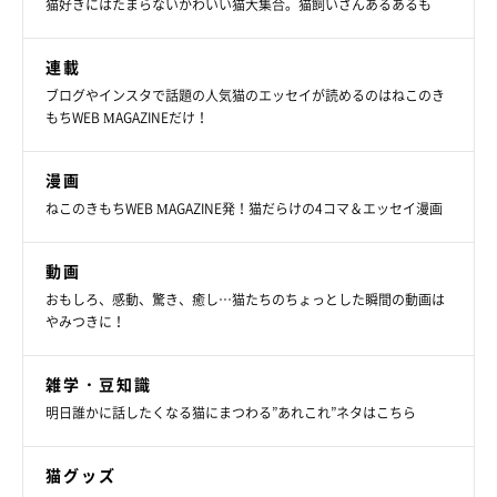
猫好きにはたまらないかわいい猫大集合。猫飼いさんあるあるも
連載
ブログやインスタで話題の人気猫のエッセイが読めるのはねこのき
もちWEB MAGAZINEだけ！
漫画
ねこのきもちWEB MAGAZINE発！猫だらけの4コマ＆エッセイ漫画
動画
おもしろ、感動、驚き、癒し…猫たちのちょっとした瞬間の動画は
やみつきに！
雑学・豆知識
明日誰かに話したくなる猫にまつわる”あれこれ”ネタはこちら
猫グッズ