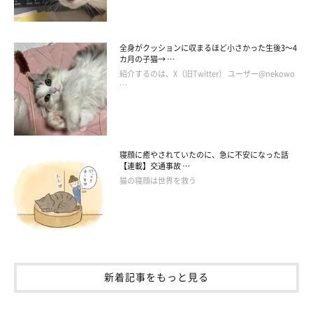
全身がクッションに収まるほど小さかった生後3～4
カ月の子猫→ …
紹介するのは、X（旧Twitter） ユーザー@nekowo
…
寝顔に癒やされていたのに、急に不安になった話
【連載】交通事故 …
猫の寝顔は世界を救う
新着記事をもっと見る