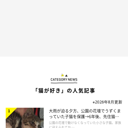
「猫が好き」の人気記事
※2026年8月更新
大雨が迫る夕方、公園の花壇でうずくま
っていた子猫を保護→6年後、先住猫
と“姉妹”のような関係に
公園の花壇で動けなくなっていた小さな子猫。家族
に迎えられてか …