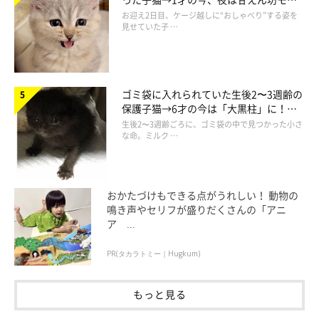
ドになるコに成長！
お迎え2日目、ケージ越しに“おしゃべり”する姿を
見せていた子 …
ゴミ袋に入れられていた生後2〜3週齢の
保護子猫→6才の今は「大黒柱」に！
美しい黒猫に成長した姿にグッとくる
生後2〜3週齢ごろに、ゴミ袋の中で見つかった小さ
な命。ミルク …
おかたづけもできる点がうれしい！ 動物の
鳴き声やセリフが盛りだくさんの「アニ
ア ...
PR(タカラトミー｜Hugkum)
もっと見る