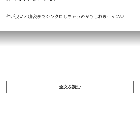
仲が良いと寝姿までシンクロしちゃうのかもしれませんね♡
全文を読む
掲載協力／YouTube（仲良し兄弟猫のちょっとドキドキお昼寝タ
イムが可愛すぎる…）