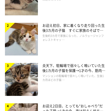
お迎え初日、家に着くなり走り回った生
後3カ月の子猫 すぐに家族のそばで落
ち着く姿に「迎えてよかった」
生後約3カ月で家族になった、ノルウェージャンフ
ォレストキャッ …
炎天下、駐輪場で弱々しく鳴いていた生
後1カ月の子猫を保護→1才の今、筋肉質
でツンデレなコに成長
マンションの駐輪場で弱々しく鳴いていた、生後1
カ月ほどの子猫 …
お迎え2日目、とっても“おしゃべり”だ
った子猫→1才の今、夜は甘えん坊モー