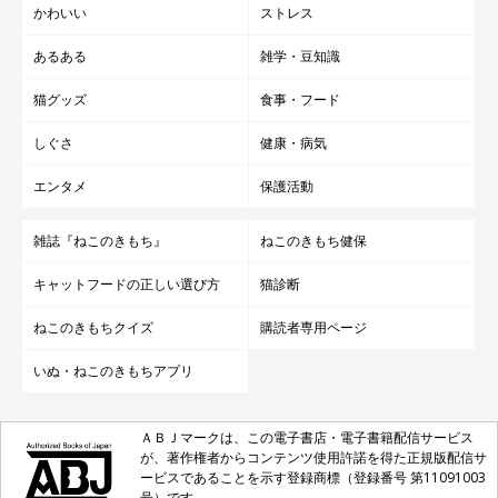
かわいい
ストレス
あるある
雑学・豆知識
猫グッズ
食事・フード
しぐさ
健康・病気
エンタメ
保護活動
雑誌『ねこのきもち』
ねこのきもち健保
キャットフードの正しい選び方
猫診断
ねこのきもちクイズ
購読者専用ページ
いぬ・ねこのきもちアプリ
ＡＢＪマークは、この電子書店・電子書籍配信サービス
が、著作権者からコンテンツ使用許諾を得た正規版配信サ
ービスであることを示す登録商標（登録番号 第11091003
号）です。