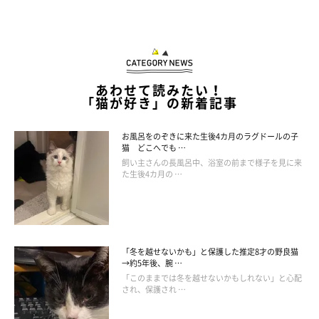
あわせて読みたい！
「猫が好き」の新着記事
お風呂をのぞきに来た生後4カ月のラグドールの子
猫 どこへでも …
飼い主さんの長風呂中、浴室の前まで様子を見に来
た生後4カ月の …
「冬を越せないかも」と保護した推定8才の野良猫
→約5年後、腕 …
「このままでは冬を越せないかもしれない」と心配
され、保護され …