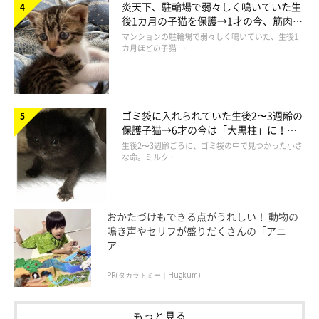
炎天下、駐輪場で弱々しく鳴いていた生
後1カ月の子猫を保護→1才の今、筋肉質
でツンデレなコに成長
マンションの駐輪場で弱々しく鳴いていた、生後1
カ月ほどの子猫 …
ゴミ袋に入れられていた生後2〜3週齢の
保護子猫→6才の今は「大黒柱」に！
美しい黒猫に成長した姿にグッとくる
生後2〜3週齢ごろに、ゴミ袋の中で見つかった小さ
な命。ミルク …
おかたづけもできる点がうれしい！ 動物の
鳴き声やセリフが盛りだくさんの「アニ
ネズミのぬいぐるみを飼い主さんに差し入れ？（笑）
ア ...
@dora_me0416
PR(タカラトミー｜Hugkum)
別の日の投稿では、飼い主さんのもとにネズミのぬいぐるみを届
もっと見る
けてくれたカツヲくんの姿も！