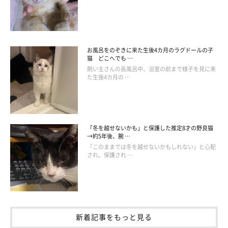
お風呂をのぞきに来た生後4カ月のラグドールの子
猫 どこへでも …
飼い主さんの長風呂中、浴室の前まで様子を見に来
た生後4カ月の …
「冬を越せないかも」と保護した推定8才の野良猫
→約5年後、腕 …
「このままでは冬を越せないかもしれない」と心配
され、保護され …
新着記事をもっと見る