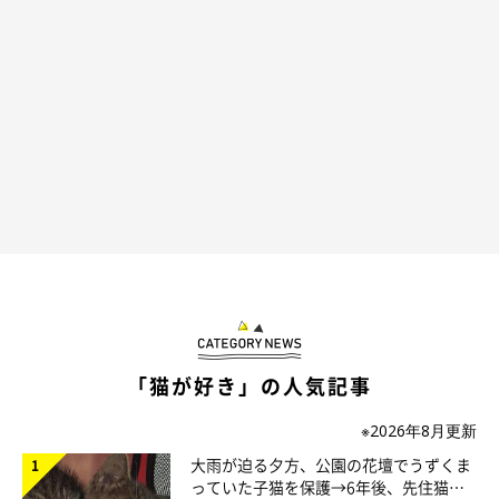
うなだれている…（笑）
@dora_me0416
じつはこのとき、
まだ午前4時（笑）
早すぎて、「もうちょっ
と寝かせて〜！」ってなっちゃいそう…！
飼い主さんによると、カツヲくんのこのような行動は
毎日見られ
る
のだそうです。朝早すぎるのは大変ですが、カツヲくんの可愛
「猫が好き」の人気記事
い姿を見たら幸せな気持ちになりそうですね♪
※2026年8月更新
大雨が迫る夕方、公園の花壇でうずくま
っていた子猫を保護→6年後、先住猫