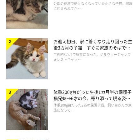
と“姉妹”のような関係に
公園の花壇で動けなくなっていた小さな子猫。家族
に迎えられてか …
お迎え初日、家に着くなり走り回った生
後3カ月の子猫 すぐに家族のそばで落
ち着く姿に「迎えてよかった」
生後約3カ月で家族になった、ノルウェージャンフ
ォレストキャッ …
体重200g台だった生後1カ月半の保護子
猫兄妹→6才の今、寄り添って眠る姿に
あるときは…
ほっこり！
体重200g台だった2匹の保護子猫。飼い主さんの家
族になって …