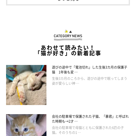
大好きな飼い主さんには、お気に入りのネズミのぬいぐるみを貸
してあげるカツヲくん。優しさあふれる行動に、キュンとしてし
まいますね。
あわせて読みたい！
「猫が好き」の新着記事
関連記事:
お気に入りの「ネズミのぬいぐるみ」を洗濯し
たら悲しむ？ 注目された猫の反応にほっこり
遊びの途中で「電池切れ」した生後3カ月の保護子
♡
Instagramユーザー＠dora_me0416さんの愛猫・カツヲくんは、
猫 1年後も変 …
「ネズミのぬいぐるみ」が大のお気に入り♪ 飼い主さんは「ネズ
生後3カ月のころから、遊びの途中で眠ってしまう
ミのぬいぐるみを洗ったら、カツヲが悲しむかも…」と迷ったそう
姿が愛らしい神 …
ですが、洗うことを決意！ このネズミのぬいぐるみを洗う・洗わ
ない問題が大きな反響を呼んだんです。
掲載協力／Instagram（
@dora_me0416
さん）
※この記事は投稿者さまにご了承をいただいたうえで制作してい
ます。
文／雨宮カイ
会社の駐車場で保護された子猫、「暴君」と呼ばれ
た時期も→2才 …
会社の駐車場で母猫とともに保護された6匹の子
猫。そのうちの1 …