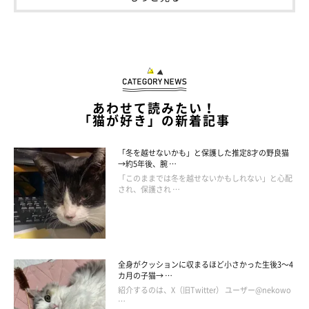
あわせて読みたい！
「猫が好き」の新着記事
「冬を越せないかも」と保護した推定8才の野良猫
→約5年後、腕 …
「このままでは冬を越せないかもしれない」と心配
され、保護され …
@tora.210713
ボールチェーンがついているので、いろんなところにつけられま
す。どこにつけようか、迷っちゃいそう…。
全身がクッションに収まるほど小さかった生後3～4
カ月の子猫→ …
紹介するのは、X（旧Twitter） ユーザー@nekowo
カプセルトイ「つまんだねこ3 マスコットボールチェーン」、
…