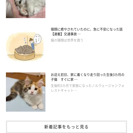
みなさんもお早めにチェックしてみて！
関連記事:
つままずにはいられない！ 大人気の猫カプセ
寝顔に癒やされていたのに、急に不安になった話
【連載】交通事故 …
ルトイに新作の情報が…!?
猫の寝顔は世界を救う
見つけてしまったらついガチャッとしたくなる「カプセルトイ」。
猫好きさんも夢中にさせてしまう猫のカプセルトイもたくさん発売
されていますよね♪ 今回は、ついつまみたくなってしまう猫ちゃ
んのカプセルトイを紹介します。
掲載協力／Instagram（
@gachami_108
さん、
@makinekogram
さん、
@yumiko9.4impact
さん、
@tora.210713
さん）
お迎え初日、家に着くなり走り回った生後3カ月の
※この記事は投稿者さまにご了承をいただいたうえで制作してい
子猫 すぐに家 …
ます。
生後約3カ月で家族になったノルウェージャンフォ
レストキャット …
文／雨宮カイ
新着記事をもっと見る