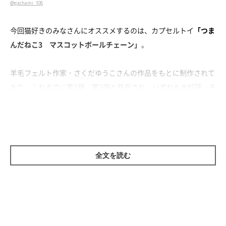
@gachami_108
今回猫好きのみなさんにオススメするのは、カプセルトイ
「つま
んだねこ3 マスコットボールチェーン」
。
羊毛フェルト作家・さくだゆうこさんの作品をもとに制作されて
おり、これまでに第1弾、第2弾と発売され、いずれも大好評。そ
して今回、待望の第3弾が好評発売中なんです！
全文を読む