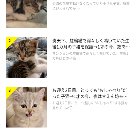
と“姉妹”のような関係に
公園の花壇で動けなくなっていた小さな子猫。家族
に迎えられてか …
炎天下、駐輪場で弱々しく鳴いていた生
後1カ月の子猫を保護→1才の今、筋肉質
でツンデレなコに成長
マンションの駐輪場で弱々しく鳴いていた、生後1
カ月ほどの子猫 …
お迎え2日目、とっても“おしゃべり”だ
った子猫→1才の今、夜は甘えん坊モー
ドになるコに成長！
お迎え2日目、ケージ越しに“おしゃべり”する姿を
見せていた子 …
@yumiko9.4impact