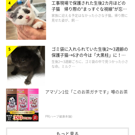
工事現場で保護された生後2カ月ほどの
子猫 帰り際の“まっすぐな視線”が忘れ
ラインナップは
「チャハチワレ」「サビ」「ブチ」「エキゾチッ
られず、家族の一員に
家族に迎える予定はなかった小さな子猫。帰り際に
クショートヘア」「ソマリ」「トンキニーズ」
の全6種（各200
見せた姿が、飼 …
円／税込）。
猫ちゃんは、羊毛フェルトのふわふわをイメージしたフロッキー
ゴミ袋に入れられていた生後2〜3週齢の
素材を使用しているのだとか。ちょこんとした可愛いサイズ感も
保護子猫→6才の今は「大黒柱」に！
美しい黒猫に成長した姿にグッとくる
たまりませんね♪
生後2〜3週齢ごろに、ゴミ袋の中で見つかった小さ
な命。ミルク …
アマゾン1位「このお茶ガチです」噂のお茶
PR(ハーブ健康本舗)
もっと見る