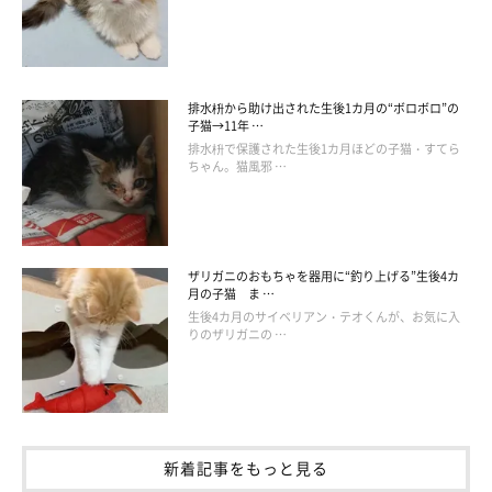
排水枡から助け出された生後1カ月の“ボロボロ”の
子猫→11年 …
排水枡で保護された生後1カ月ほどの子猫・すてら
ちゃん。猫風邪 …
ザリガニのおもちゃを器用に“釣り上げる”生後4カ
月の子猫 ま …
生後4カ月のサイベリアン・テオくんが、お気に入
りのザリガニの …
@__gachax2
カプセルトイ「にゃんこパン屋さん2」、みなさんもぜひチェッ
クしてみてください！
新着記事をもっと見る