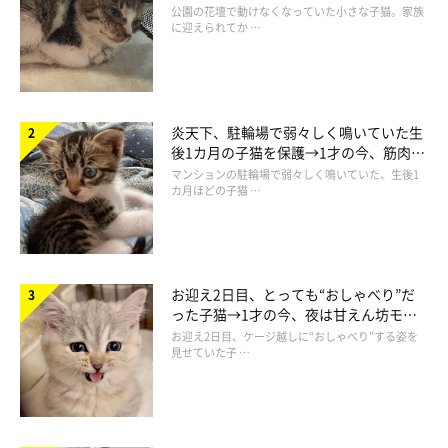
と“姉妹”のような関係に
ームチーズデニッシュ&くるみパンセット」「メロンパンセッ
公園の花壇で動けなくなっていた小さな子猫。家族
に迎えられてか …
ト」「ベーグルセット」「いちごメロンパンセット」「パンの包
装セット」
の全7種類（各300円／税込）。
炎天下、駐輪場で弱々しく鳴いていた生
後1カ月の子猫を保護→1才の今、筋肉質
でツンデレなコに成長
マンションの駐輪場で弱々しく鳴いていた、生後1
カ月ほどの子猫 …
お迎え2日目、とっても“おしゃべり”だ
った子猫→1才の今、夜は甘えん坊モー
ドになるコに成長！
お迎え2日目、ケージ越しに“おしゃべり”する姿を
見せていた子 …