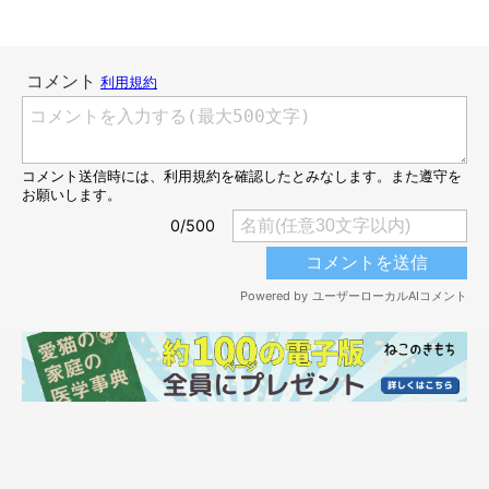
@ayame_kts
現在発売中のカプセルトイ「にゃんこパン屋さん2」。今回は前
作に続く待望の第2弾！ 可愛い新作パンが仲間入りしているそ
うです♪