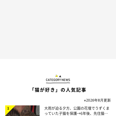
「猫が好き」の人気記事
@minilovekiko0331
※2026年8月更新
大雨が迫る夕方、公園の花壇でうずくま
ラインアップは
「パン釜セット」「ハンバーガーセット」「クリ
っていた子猫を保護→6年後、先住猫