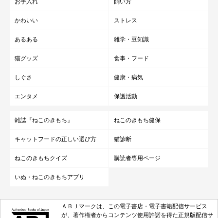
お手入れ
飼い方
かわいい
ストレス
あるある
雑学・豆知識
猫グッズ
食事・フード
しぐさ
健康・病気
エンタメ
保護活動
雑誌『ねこのきもち』
ねこのきもち健保
キャットフードの正しい選び方
猫診断
ねこのきもちクイズ
購読者専用ページ
いぬ・ねこのきもちアプリ
ＡＢＪマークは、この電子書店・電子書籍配信サービス
が、著作権者からコンテンツ使用許諾を得た正規版配信サ