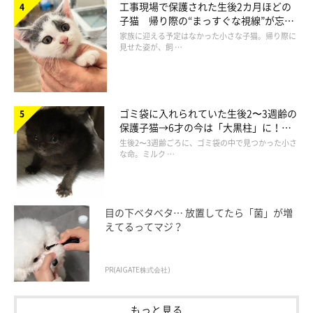
工事現場で保護された生後2カ月ほどの
子猫 帰り際の“まっすぐな視線”が忘れ
られず、家族の一員に
家族に迎える予定はなかった小さな子猫。帰り際に
見せた姿が、飼 …
@minilovekiko0331
どれも細部まで丁寧に作られていて、本物のパンのように見えて
ゴミ袋に入れられていた生後2〜3週齢の
きませんか？
保護子猫→6才の今は「大黒柱」に！
美しい黒猫に成長した姿にグッとくる
生後2〜3週齢ごろに、ゴミ袋の中で見つかった小さ
な命。ミルク …
目の下ベタベタ… 放置してたら「菌」が増
えてるってマジ？
PR(AIGATE株式会社)
もっと見る