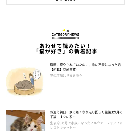
あわせて読みたい！
「猫が好き」の新着記事
@__gachax2
寝顔に癒やされていたのに、急に不安になった話
【連載】交通事故 …
猫好きにはたまらないデザインで、見ていてキュンとしちゃいま
猫の寝顔は世界を救う
す！ これは全部集めて並べたくなってしまいますね。
お迎え初日、家に着くなり走り回った生後3カ月の
子猫 すぐに家 …
生後約3カ月で家族になったノルウェージャンフォ
レストキャット …