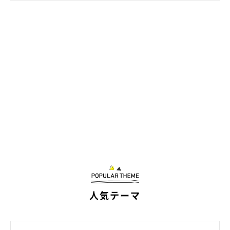
掲載協力／Instagram（
@minilovekiko0331
さん、
@ayame_kts
さん、
@__gachax2
さん）
※この記事は投稿者さまにご了承をいただいたうえで制作してい
ます。
文／雨宮カイ
人気テーマ