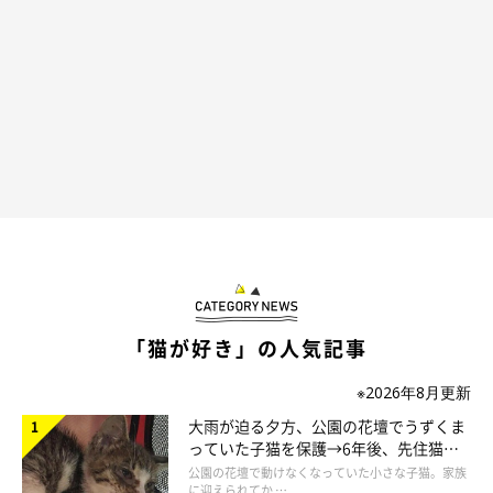
「猫が好き」の人気記事
※2026年8月更新
大雨が迫る夕方、公園の花壇でうずくま
っていた子猫を保護→6年後、先住猫
と“姉妹”のような関係に
公園の花壇で動けなくなっていた小さな子猫。家族
に迎えられてか …