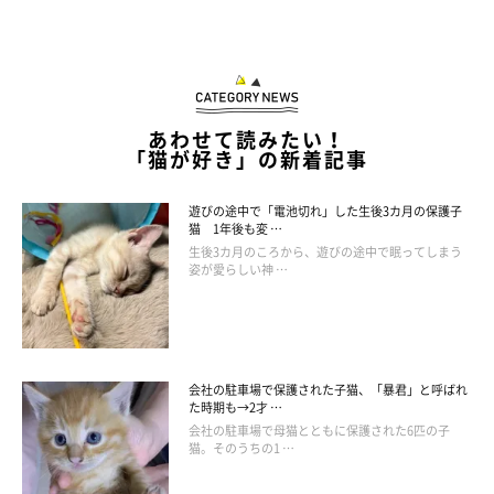
あわせて読みたい！
「猫が好き」の新着記事
遊びの途中で「電池切れ」した生後3カ月の保護子
猫 1年後も変 …
生後3カ月のころから、遊びの途中で眠ってしまう
姿が愛らしい神 …
会社の駐車場で保護された子猫、「暴君」と呼ばれ
た時期も→2才 …
会社の駐車場で母猫とともに保護された6匹の子
猫。そのうちの1 …