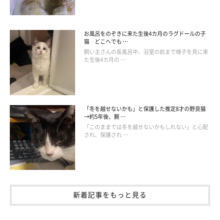
お風呂をのぞきに来た生後4カ月のラグドールの子
猫 どこへでも …
飼い主さんの長風呂中、浴室の前まで様子を見に来
た生後4カ月の …
「冬を越せないかも」と保護した推定8才の野良猫
→約5年後、腕 …
「このままでは冬を越せないかもしれない」と心配
され、保護され …
新着記事をもっと見る