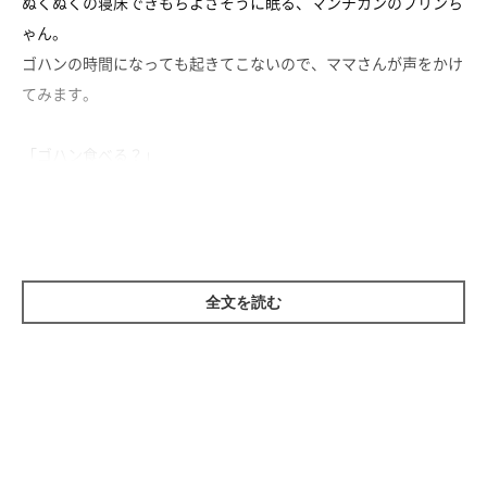
ぬくぬくの寝床できもちよさそうに眠る、マンチカンのプリンち
ゃん。
ゴハンの時間になっても起きてこないので、ママさんが声をかけ
てみます。
「ゴハン食べる？」
すると一瞬迷いましたが……
スクッ！
全文を読む
やはりゴハンには弱いプリンちゃんなのでした。