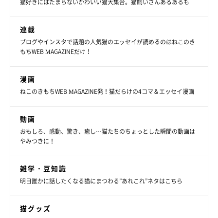
猫好きにはたまらないかわいい猫大集合。猫飼いさんあるあるも
連載
ブログやインスタで話題の人気猫のエッセイが読めるのはねこのき
もちWEB MAGAZINEだけ！
漫画
ねこのきもちWEB MAGAZINE発！猫だらけの4コマ＆エッセイ漫画
動画
おもしろ、感動、驚き、癒し…猫たちのちょっとした瞬間の動画は
やみつきに！
雑学・豆知識
明日誰かに話したくなる猫にまつわる”あれこれ”ネタはこちら
猫グッズ