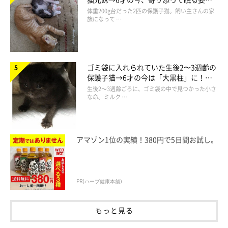
ほっこり！
体重200g台だった2匹の保護子猫。飼い主さんの家
族になって …
ゴミ袋に入れられていた生後2〜3週齢の
保護子猫→6才の今は「大黒柱」に！
美しい黒猫に成長した姿にグッとくる
生後2〜3週齢ごろに、ゴミ袋の中で見つかった小さ
な命。ミルク …
アマゾン1位の実績！380円で5日間お試し。
PR(ハーブ健康本舗)
もっと見る