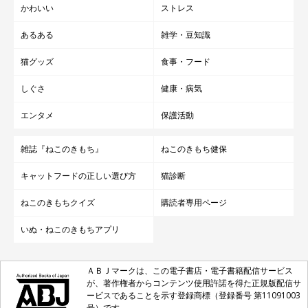
かわいい
ストレス
あるある
雑学・豆知識
猫グッズ
食事・フード
しぐさ
健康・病気
エンタメ
保護活動
雑誌『ねこのきもち』
ねこのきもち健保
キャットフードの正しい選び方
猫診断
ねこのきもちクイズ
購読者専用ページ
いぬ・ねこのきもちアプリ
ＡＢＪマークは、この電子書店・電子書籍配信サービス
が、著作権者からコンテンツ使用許諾を得た正規版配信サ
ービスであることを示す登録商標（登録番号 第11091003
号）です。