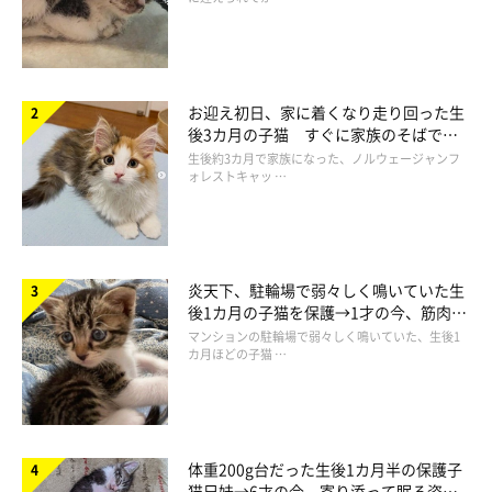
お迎え初日、家に着くなり走り回った生
後3カ月の子猫 すぐに家族のそばで落
ち着く姿に「迎えてよかった」
生後約3カ月で家族になった、ノルウェージャンフ
ォレストキャッ …
炎天下、駐輪場で弱々しく鳴いていた生
後1カ月の子猫を保護→1才の今、筋肉質
でツンデレなコに成長
マンションの駐輪場で弱々しく鳴いていた、生後1
カ月ほどの子猫 …
体重200g台だった生後1カ月半の保護子
猫兄妹→6才の今、寄り添って眠る姿に